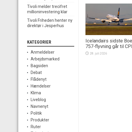
Tivoli melder trecifret
millioninvestering klar
Tivoli Friheden henter ny
direktør i Jesperhus
Icelandairs sidste Bo
KATEGORIER
757-flyvning går til C
Anmeldelser
28. juli 2026
Arbejdsmarked
Bagsiden
Debat
Flådenyt
Hændelser
Klima
Liveblog
Navnenyt
Politik
Produkter
Ruter