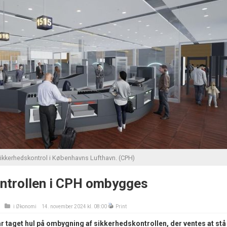
 sikkerhedskontrol i Københavns Lufthavn. (CPH)
ntrollen i CPH ombygges
i
Økonomi
14. november 2024 kl. 08:00
Print
 taget hul på ombygning af sikkerhedskontrollen, der ventes at stå