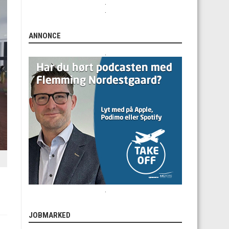
.
.
ANNONCE
.
.
JOBMARKED