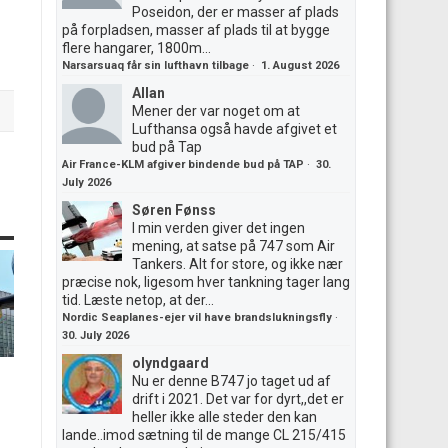
Poseidon, der er masser af plads
på forpladsen, masser af plads til at bygge
flere hangarer, 1800m...
Narsarsuaq får sin lufthavn tilbage
·
1. August 2026
Allan
Mener der var noget om at
Lufthansa også havde afgivet et
bud på Tap
Air France-KLM afgiver bindende bud på TAP
·
30.
July 2026
Søren Fønss
I min verden giver det ingen
mening, at satse på 747 som Air
Tankers. Alt for store, og ikke nær
præcise nok, ligesom hver tankning tager lang
tid. Læste netop, at der...
Nordic Seaplanes-ejer vil have brandslukningsfly
·
30. July 2026
olyndgaard
Nu er denne B747 jo taget ud af
drift i 2021. Det var for dyrt,,det er
heller ikke alle steder den kan
lande..imod sætning til de mange CL 215/415