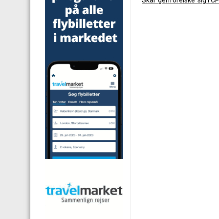
Skal ‘genforelske’ sig i