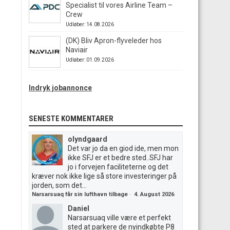
Specialist til vores Airline Team –
Crew
Udløber: 14.08.2026
(DK) Bliv Apron-flyveleder hos
Naviair
Udløber: 01.09.2026
Indryk jobannonce
SENESTE KOMMENTARER
olyndgaard
Det var jo da en giod ide, men mon
ikke SFJ er et bedre sted..SFJ har
jo i forvejen faciliteterne og det
kræver nok ikke lige så store investeringer på
jorden, som det...
Narsarsuaq får sin lufthavn tilbage
·
4. August 2026
Daniel
Narsarsuaq ville være et perfekt
sted at parkere de nyindkøbte P8