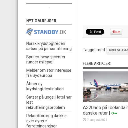
.
NYT OM REJSER
Norsk krydstogtrederi
satser på personalisering
Tagget med:
KØBENHAVNS
Børsen-besøgscenter
runder milepæl
FLERE ARTIKLER:
Melder om stor interesse
fra Sydeuropa
Åbner ny
krydstogtdestination
Satser på unge: Hotel har
løst
A320neo på Icelandai
rekrutteringsproblem
danske ruter
|
Rekordforbrug dækker
7. august 2026
over dyrere
forretningsrejser