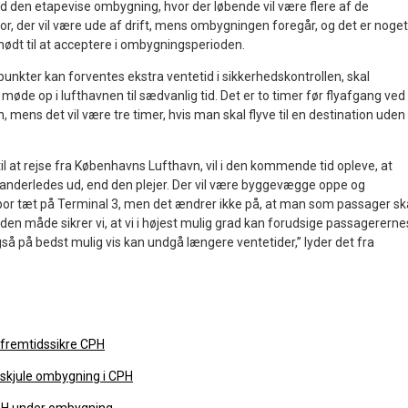
en etapevise ombygning, hvor der løbende vil være flere af de
, der vil være ude af drift, mens ombygningen foregår, og det er noget
 nødt til at acceptere i ombygningsperioden.
unkter kan forventes ekstra ventetid i sikkerhedskontrollen, skal
øde op i lufthavnen til sædvanlig tid. Det er to timer før flyafgang ved
, mens det vil være tre timer, hvis man skal flyve til en destination uden
til at rejse fra Københavns Lufthavn, vil i den kommende tid opleve, at
 anderledes ud, end den plejer. Der vil være byggevægge oppe og
por tæt på Terminal 3, men det ændrer ikke på, at man som passager sk
den måde sikrer vi, at vi i højest mulig grad kan forudsige passagererne
på bedst mulig vis kan undgå længere ventetider,” lyder det fra
 fremtidssikre CPH
 skjule ombygning i CPH