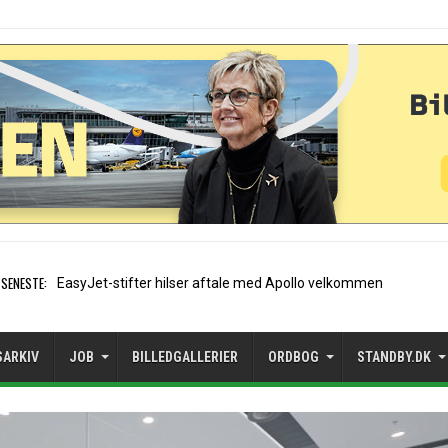
SENESTE:
Air France etable
SARKIV
JOB
BILLEDGALLERIER
ORDBOG
STANDBY.DK