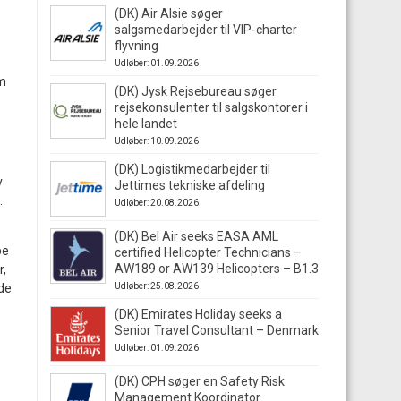
(DK) Air Alsie søger
salgsmedarbejder til VIP-charter
flyvning
Udløber: 01.09.2026
om
(DK) Jysk Rejsebureau søger
rejsekonsulenter til salgskontorer i
hele landet
Udløber: 10.09.2026
(DK) Logistikmedarbejder til
v
Jettimes tekniske afdeling
.
Udløber: 20.08.2026
(DK) Bel Air seeks EASA AML
be
certified Helicopter Technicians –
AW189 or AW139 Helicopters – B1.3
r,
lde
Udløber: 25.08.2026
(DK) Emirates Holiday seeks a
Senior Travel Consultant – Denmark
Udløber: 01.09.2026
e
(DK) CPH søger en Safety Risk
Management Koordinator