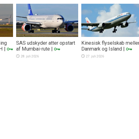
eing
SAS udskyder atter opstart
Kinesisk flyselskab mell
PH
|
af Mumbai-rute
|
Danmark og Island
|
28. juli 2026
27. juli 2026