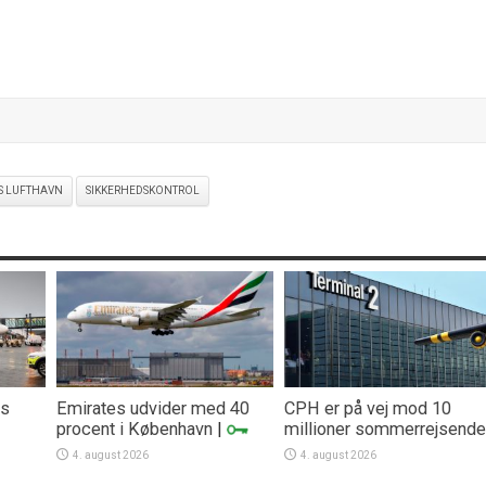
 LUFTHAVN
SIKKERHEDSKONTROL
rs
Emirates udvider med 40
CPH er på vej mod 10
procent i København
|
millioner sommerrejsende
4. august 2026
4. august 2026