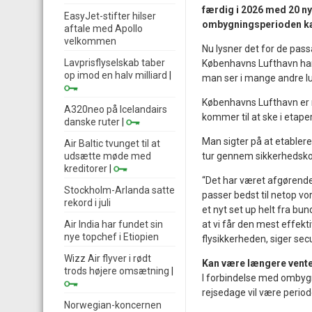
færdig i 2026 med 20 ny
EasyJet-stifter hilser
ombygningsperioden ka
aftale med Apollo
velkommen
Nu lysner det for de pass
Lavprisflyselskab taber
Københavns Lufthavn har
op imod en halv milliard
|
man ser i mange andre l
Københavns Lufthavn er 
A320neo på Icelandairs
kommer til at ske i eta
danske ruter
|
Man sigter på at etablere
Air Baltic tvunget til at
udsætte møde med
tur gennem sikkerhedskont
kreditorer
|
“Det har været afgørende
Stockholm-Arlanda satte
passer bedst til netop v
rekord i juli
et nyt set up helt fra bund
Air India har fundet sin
at vi får den mest effekt
nye topchef i Etiopien
flysikkerheden, siger secu
Wizz Air flyver i rødt
Kan være længere ventet
trods højere omsætning
|
I forbindelse med ombyg
rejsedage vil være perio
Norwegian-koncernen