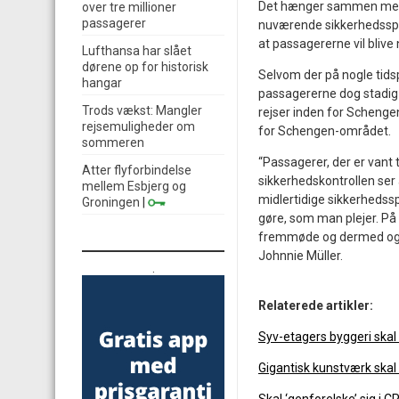
Det hænger sammen med d
over tre millioner
passagerer
nuværende sikkerhedsspor
at passagererne vil blive
Lufthansa har slået
dørene op for historisk
Selvom der på nogle tidsp
hangar
passagererne dog stadig m
Trods vækst: Mangler
rejser inden for Schengen
rejsemuligheder om
for Schengen-området.
sommeren
“Passagerer, der er vant 
Atter flyforbindelse
sikkerhedskontrollen ser
mellem Esbjerg og
midlertidige sikkerhedss
Groningen
|
gøre, som man plejer. På 
fremmøde og dermed også 
Johnnie Müller.
.
Relaterede artikler:
Syv-etagers byggeri skal
Gigantisk kunstværk skal