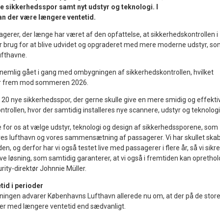
e sikkerhedsspor samt nyt udstyr og teknologi. I
n der være længere ventetid.
agerer, der længe har været af den opfattelse, at sikkerhedskontrollen i
 brug for at blive udvidet og opgraderet med mere moderne udstyr, s
ufthavne.
nemlig gået i gang med ombygningen af sikkerhedskontrollen, hvilket
per frem mod sommeren 2026.
 20 nye sikkerhedsspor, der gerne skulle give en mere smidig og effekti
rollen, hvor der samtidig installeres nye scannere, udstyr og teknologi
 for os at vælge udstyr, teknologi og design af sikkerhedssporene, som
ores lufthavn og vores sammensætning af passagerer. Vi har skullet ska
en, og derfor har vi også testet live med passagerer i flere år, så vi sikre
ive løsning, som samtidig garanterer, at vi også i fremtiden kan opretho
rity-direktør Johnnie Müller.
id i perioder
ningen advarer Københavns Lufthavn allerede nu om, at der på de stor
der med længere ventetid end sædvanligt.