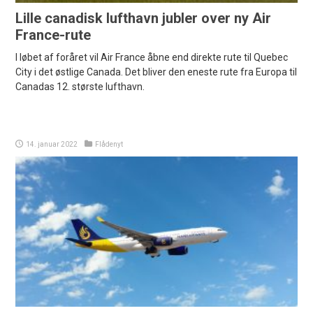
Lille canadisk lufthavn jubler over ny Air
France-rute
I løbet af foråret vil Air France åbne end direkte rute til Quebec
City i det østlige Canada. Det bliver den eneste rute fra Europa til
Canadas 12. største lufthavn.
14. januar 2022
Flådenyt