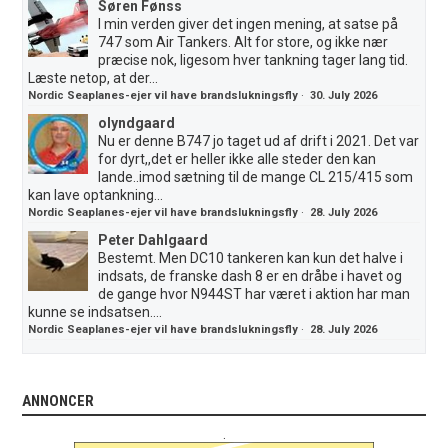
Søren Fønss
I min verden giver det ingen mening, at satse på
747 som Air Tankers. Alt for store, og ikke nær
præcise nok, ligesom hver tankning tager lang tid.
Læste netop, at der...
Nordic Seaplanes-ejer vil have brandslukningsfly
·
30. July 2026
olyndgaard
Nu er denne B747 jo taget ud af drift i 2021. Det var
for dyrt,,det er heller ikke alle steder den kan
lande..imod sætning til de mange CL 215/415 som
kan lave optankning...
Nordic Seaplanes-ejer vil have brandslukningsfly
·
28. July 2026
Peter Dahlgaard
Bestemt. Men DC10 tankeren kan kun det halve i
indsats, de franske dash 8 er en dråbe i havet og
de gange hvor N944ST har været i aktion har man
kunne se indsatsen....
Nordic Seaplanes-ejer vil have brandslukningsfly
·
28. July 2026
ANNONCER
.