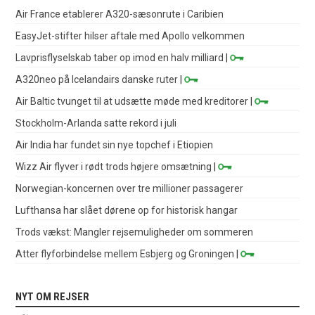
Air France etablerer A320-sæsonrute i Caribien
EasyJet-stifter hilser aftale med Apollo velkommen
Lavprisflyselskab taber op imod en halv milliard
|
A320neo på Icelandairs danske ruter
|
Air Baltic tvunget til at udsætte møde med kreditorer
|
Stockholm-Arlanda satte rekord i juli
Air India har fundet sin nye topchef i Etiopien
Wizz Air flyver i rødt trods højere omsætning
|
Norwegian-koncernen over tre millioner passagerer
Lufthansa har slået dørene op for historisk hangar
Trods vækst: Mangler rejsemuligheder om sommeren
Atter flyforbindelse mellem Esbjerg og Groningen
|
NYT OM REJSER