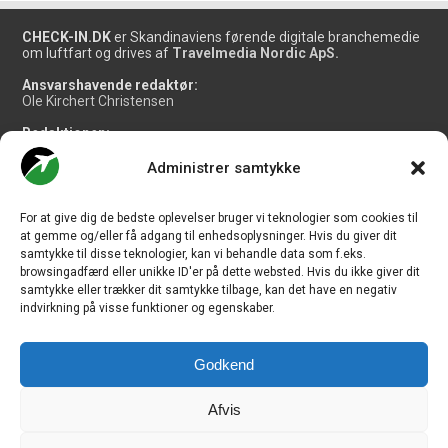
CHECK-IN.DK
er Skandinaviens førende digitale branchemedie
om luftfart og drives af
Travelmedia Nordic ApS.
Ansvarshavende redaktør:
Ole Kirchert Christensen
Redaktionen:
Christian Granhøj Skouboe
Henrik Baumgarten
Administrer samtykke
Danny Longhi Andreasen
Mathias Majlund Laursen
For at give dig de bedste oplevelser bruger vi teknologier som cookies til
Salg og jobannoncer:
at gemme og/eller få adgang til enhedsoplysninger. Hvis du giver dit
salg@travelmedianordic.com
samtykke til disse teknologier, kan vi behandle data som f.eks.
browsingadfærd eller unikke ID'er på dette websted. Hvis du ikke giver dit
samtykke eller trækker dit samtykke tilbage, kan det have en negativ
Vi tager ansvar for indholdet og er tilmeldt
indvirkning på visse funktioner og egenskaber.
Godkend
Siden er udviklet af
JHV Media Consult.
Afvis