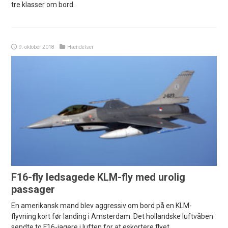
tre klasser om bord.
9. oktober 2018
Hændelser
F16-fly ledsagede KLM-fly med urolig
passager
En amerikansk mand blev aggressiv om bord på en KLM-
flyvning kort før landing i Amsterdam. Det hollandske luftvåben
sendte to F16-jagere i luften for at eskortere flyet.