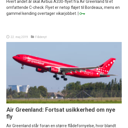
Hvert andet år skal Airbus A330-flyet fra Air Greenland til et
omfattende C-check. Flyet er netop fløjet til Bordeaux, mens en
gammel kending overtager vikarjobbet. |
22. maj 2019
Flådenyt
Air Greenland: Fortsat usikkerhed om nye
fly
Air Greenland står foran en større flådefornyelse, hvor blandt