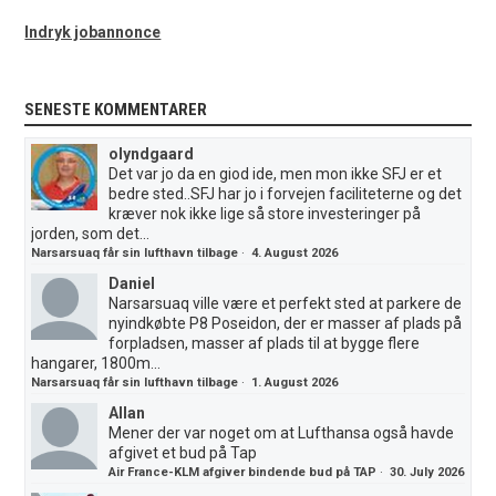
Indryk jobannonce
SENESTE KOMMENTARER
olyndgaard
Det var jo da en giod ide, men mon ikke SFJ er et
bedre sted..SFJ har jo i forvejen faciliteterne og det
kræver nok ikke lige så store investeringer på
jorden, som det...
Narsarsuaq får sin lufthavn tilbage
·
4. August 2026
Daniel
Narsarsuaq ville være et perfekt sted at parkere de
nyindkøbte P8 Poseidon, der er masser af plads på
forpladsen, masser af plads til at bygge flere
hangarer, 1800m...
Narsarsuaq får sin lufthavn tilbage
·
1. August 2026
Allan
Mener der var noget om at Lufthansa også havde
afgivet et bud på Tap
Air France-KLM afgiver bindende bud på TAP
·
30. July 2026