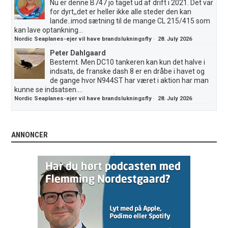
Nu er denne B747 jo taget ud af drift i 2021. Det var
for dyrt,,det er heller ikke alle steder den kan
lande..imod sætning til de mange CL 215/415 som
kan lave optankning...
Nordic Seaplanes-ejer vil have brandslukningsfly
·
28. July 2026
Peter Dahlgaard
Bestemt. Men DC10 tankeren kan kun det halve i
indsats, de franske dash 8 er en dråbe i havet og
de gange hvor N944ST har været i aktion har man
kunne se indsatsen....
Nordic Seaplanes-ejer vil have brandslukningsfly
·
28. July 2026
ANNONCER
.