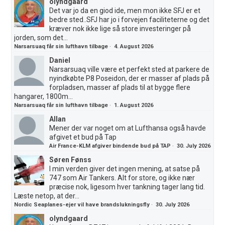
olyndgaard
Det var jo da en giod ide, men mon ikke SFJ er et
bedre sted..SFJ har jo i forvejen faciliteterne og det
kræver nok ikke lige så store investeringer på
jorden, som det...
Narsarsuaq får sin lufthavn tilbage
·
4. August 2026
Daniel
Narsarsuaq ville være et perfekt sted at parkere de
nyindkøbte P8 Poseidon, der er masser af plads på
forpladsen, masser af plads til at bygge flere
hangarer, 1800m...
Narsarsuaq får sin lufthavn tilbage
·
1. August 2026
Allan
Mener der var noget om at Lufthansa også havde
afgivet et bud på Tap
Air France-KLM afgiver bindende bud på TAP
·
30. July 2026
Søren Fønss
I min verden giver det ingen mening, at satse på
747 som Air Tankers. Alt for store, og ikke nær
præcise nok, ligesom hver tankning tager lang tid.
Læste netop, at der...
Nordic Seaplanes-ejer vil have brandslukningsfly
·
30. July 2026
olyndgaard