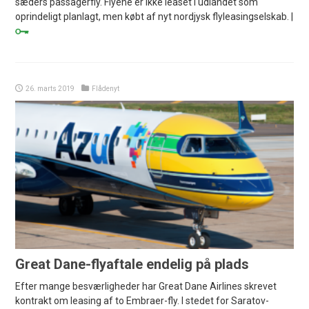
sæders passagerfly. Flyene er ikke leaset i udlandet som
oprindeligt planlagt, men købt af nyt nordjysk flyleasingselskab. |
26. marts 2019
Flådenyt
Great Dane-flyaftale endelig på plads
Efter mange besværligheder har Great Dane Airlines skrevet
kontrakt om leasing af to Embraer-fly. I stedet for Saratov-