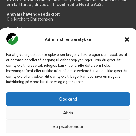
om luftfart og drives af
Travelmedia Nordic ApS.
Ansvarshavende redaktør:
Ole Kirchert Christensen
Redaktionen:
Christian Granhøj Skouboe
Henrik Baumgarten
Administrer samtykke
Danny Longhi Andreasen
Mathias Majlund Laursen
For at give dig de bedste oplevelser bruger vi teknologier som cookies til
Salg og jobannoncer:
at gemme og/eller få adgang til enhedsoplysninger. Hvis du giver dit
salg@travelmedianordic.com
samtykke til disse teknologier, kan vi behandle data som f.eks.
browsingadfærd eller unikke ID'er på dette websted. Hvis du ikke giver dit
samtykke eller trækker dit samtykke tilbage, kan det have en negativ
Vi tager ansvar for indholdet og er tilmeldt
indvirkning på visse funktioner og egenskaber.
Godkend
Siden er udviklet af
JHV Media Consult.
Afvis
Se præferencer
Travelmedia Nordic ApS | Majsmarken 1 | DK-9500 Hobro | Denmark |