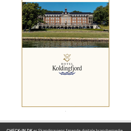
.
CHECK-IN.DK
er Skandinaviens førende digitale branchemedie