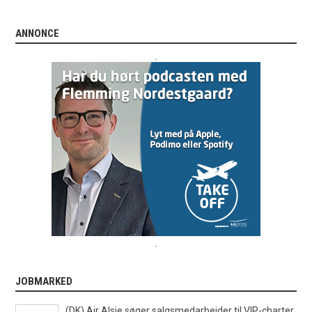
ANNONCE
.
.
JOBMARKED
(DK) Air Alsie søger salgsmedarbejder til VIP-charter