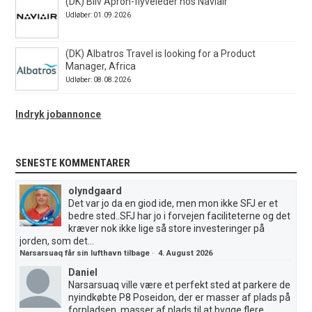
(DK) Bliv Apron-flyveleder hos Naviair
Udløber: 01.09.2026
(DK) Albatros Travel is looking for a Product
Manager, Africa
Udløber: 08.08.2026
Indryk jobannonce
SENESTE KOMMENTARER
olyndgaard
Det var jo da en giod ide, men mon ikke SFJ er et
bedre sted..SFJ har jo i forvejen faciliteterne og det
kræver nok ikke lige så store investeringer på
jorden, som det...
Narsarsuaq får sin lufthavn tilbage
·
4. August 2026
Daniel
Narsarsuaq ville være et perfekt sted at parkere de
nyindkøbte P8 Poseidon, der er masser af plads på
forpladsen, masser af plads til at bygge flere