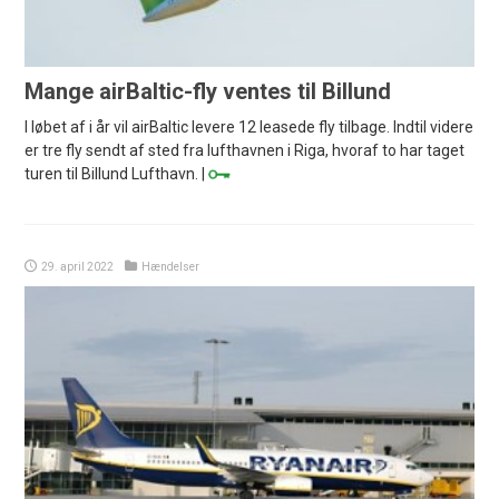
Mange airBaltic-fly ventes til Billund
I løbet af i år vil airBaltic levere 12 leasede fly tilbage. Indtil videre
er tre fly sendt af sted fra lufthavnen i Riga, hvoraf to har taget
turen til Billund Lufthavn. |
29. april 2022
Hændelser