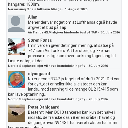
hangarer, 1800m...
Narsarsuaq får sin lufthavn tilbage
·
1. August 2026
Allan
Mener der var noget om at Lufthansa også havde
afgivet et bud på Tap
Air France-KLM afgiver bindende bud på TAP
·
30. July 2026
Søren Fønss
I min verden giver det ingen mening, at satse på
747 som Air Tankers. Alt for store, og ikke nær
præcise nok, ligesom hver tankning tager lang tid.
Læste netop, at der...
Nordic Seaplanes-ejer vil have brandslukningsfly
·
30. July 2026
olyndgaard
Nu er denne B747 jo taget ud af drift i 2021. Det var
for dyrt,,det er heller ikke alle steder den kan
lande..imod sætning til de mange CL 215/415 som
kan lave optankning...
Nordic Seaplanes-ejer vil have brandslukningsfly
·
28. July 2026
Peter Dahlgaard
Bestemt. Men DC10 tankeren kan kun det halve i
indsats, de franske dash 8 er en dråbe i havet og
de gange hvor N944ST har været i aktion har man
kunne se indsatsen....