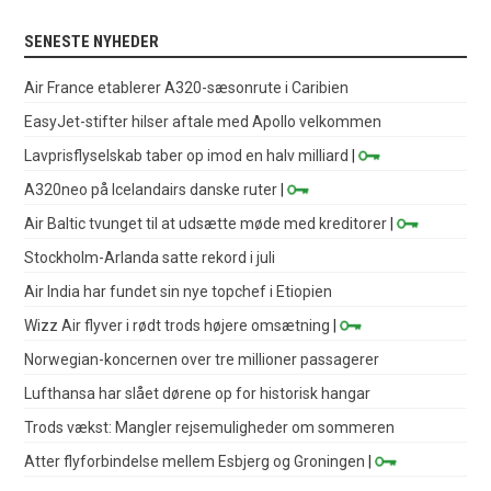
SENESTE NYHEDER
Air France etablerer A320-sæsonrute i Caribien
EasyJet-stifter hilser aftale med Apollo velkommen
Lavprisflyselskab taber op imod en halv milliard
|
A320neo på Icelandairs danske ruter
|
Air Baltic tvunget til at udsætte møde med kreditorer
|
Stockholm-Arlanda satte rekord i juli
Air India har fundet sin nye topchef i Etiopien
Wizz Air flyver i rødt trods højere omsætning
|
Norwegian-koncernen over tre millioner passagerer
Lufthansa har slået dørene op for historisk hangar
Trods vækst: Mangler rejsemuligheder om sommeren
Atter flyforbindelse mellem Esbjerg og Groningen
|