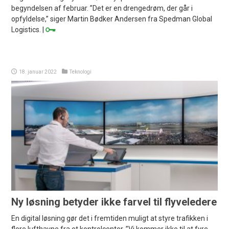
begyndelsen af februar. ”Det er en drengedrøm, der går i
opfyldelse,” siger Martin Bødker Andersen fra Spedman Global
Logistics. |
18. januar 2022
Teknologi
Ny løsning betyder ikke farvel til flyveledere
En digital løsning gør det i fremtiden muligt at styre trafikken i
flere lufthavne fra et kontrolcenter. ”Vi kommer ikke til at fyre