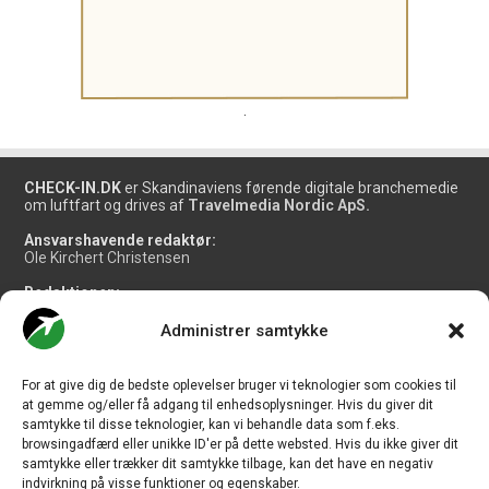
.
CHECK-IN.DK
er Skandinaviens førende digitale branchemedie
om luftfart og drives af
Travelmedia Nordic ApS.
Ansvarshavende redaktør:
Ole Kirchert Christensen
Redaktionen:
Christian Granhøj Skouboe
Henrik Baumgarten
Administrer samtykke
Danny Longhi Andreasen
Mathias Majlund Laursen
For at give dig de bedste oplevelser bruger vi teknologier som cookies til
Salg og jobannoncer:
at gemme og/eller få adgang til enhedsoplysninger. Hvis du giver dit
salg@travelmedianordic.com
samtykke til disse teknologier, kan vi behandle data som f.eks.
browsingadfærd eller unikke ID'er på dette websted. Hvis du ikke giver dit
samtykke eller trækker dit samtykke tilbage, kan det have en negativ
Vi tager ansvar for indholdet og er tilmeldt
indvirkning på visse funktioner og egenskaber.