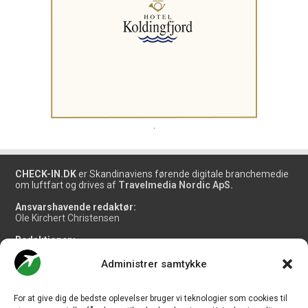
.
CHECK-IN.DK
er Skandinaviens førende digitale branchemedie
om luftfart og drives af
Travelmedia Nordic ApS.
Ansvarshavende redaktør:
Ole Kirchert Christensen
Redaktionen:
Christian Granhøj Skouboe
Henrik Baumgarten
Administrer samtykke
Danny Longhi Andreasen
Mathias Majlund Laursen
For at give dig de bedste oplevelser bruger vi teknologier som cookies til
Salg og jobannoncer: