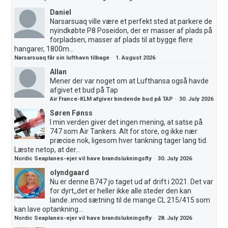
Daniel
Narsarsuaq ville være et perfekt sted at parkere de
nyindkøbte P8 Poseidon, der er masser af plads på
forpladsen, masser af plads til at bygge flere
hangarer, 1800m...
Narsarsuaq får sin lufthavn tilbage
·
1. August 2026
Allan
Mener der var noget om at Lufthansa også havde
afgivet et bud på Tap
Air France-KLM afgiver bindende bud på TAP
·
30. July 2026
Søren Fønss
I min verden giver det ingen mening, at satse på
747 som Air Tankers. Alt for store, og ikke nær
præcise nok, ligesom hver tankning tager lang tid.
Læste netop, at der...
Nordic Seaplanes-ejer vil have brandslukningsfly
·
30. July 2026
olyndgaard
Nu er denne B747 jo taget ud af drift i 2021. Det var
for dyrt,,det er heller ikke alle steder den kan
lande..imod sætning til de mange CL 215/415 som
kan lave optankning...
Nordic Seaplanes-ejer vil have brandslukningsfly
·
28. July 2026