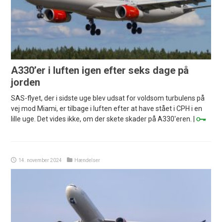
A330’er i luften igen efter seks dage på
jorden
SAS-flyet, der i sidste uge blev udsat for voldsom turbulens på
vej mod Miami, er tilbage i luften efter at have stået i CPH i en
lille uge. Det vides ikke, om der skete skader på A330'eren. |
14. november 2024
Hændelser