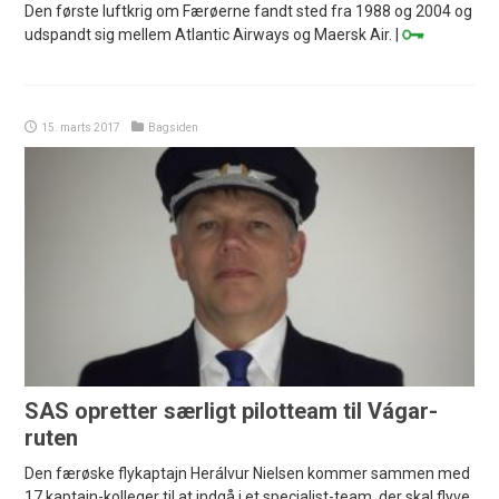
Den første luftkrig om Færøerne fandt sted fra 1988 og 2004 og
udspandt sig mellem Atlantic Airways og Maersk Air. |
15. marts 2017
Bagsiden
SAS opretter særligt pilotteam til Vágar-
ruten
Den færøske flykaptajn Herálvur Nielsen kommer sammen med
17 kaptajn-kolleger til at indgå i et specialist-team, der skal flyve