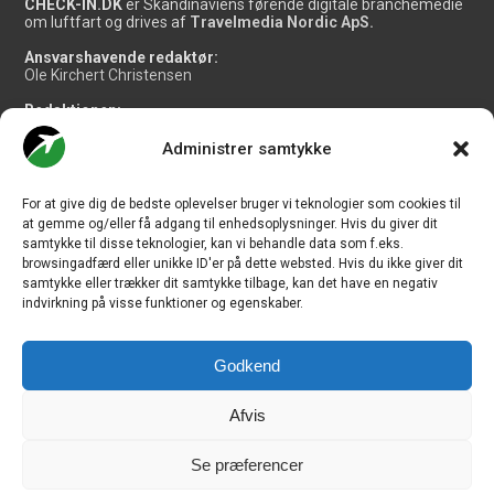
CHECK-IN.DK
er Skandinaviens førende digitale branchemedie
om luftfart og drives af
Travelmedia Nordic ApS.
Ansvarshavende redaktør:
Ole Kirchert Christensen
Redaktionen:
Christian Granhøj Skouboe
Henrik Baumgarten
Administrer samtykke
Danny Longhi Andreasen
Mathias Majlund Laursen
For at give dig de bedste oplevelser bruger vi teknologier som cookies til
Salg og jobannoncer:
at gemme og/eller få adgang til enhedsoplysninger. Hvis du giver dit
salg@travelmedianordic.com
samtykke til disse teknologier, kan vi behandle data som f.eks.
browsingadfærd eller unikke ID'er på dette websted. Hvis du ikke giver dit
samtykke eller trækker dit samtykke tilbage, kan det have en negativ
Vi tager ansvar for indholdet og er tilmeldt
indvirkning på visse funktioner og egenskaber.
Godkend
Siden er udviklet af
JHV Media Consult.
Afvis
Se præferencer
Travelmedia Nordic ApS | Majsmarken 1 | DK-9500 Hobro | Denmark |