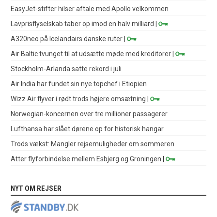
EasyJet-stifter hilser aftale med Apollo velkommen
Lavprisflyselskab taber op imod en halv milliard
|
A320neo på Icelandairs danske ruter
|
Air Baltic tvunget til at udsætte møde med kreditorer
|
Stockholm-Arlanda satte rekord i juli
Air India har fundet sin nye topchef i Etiopien
Wizz Air flyver i rødt trods højere omsætning
|
Norwegian-koncernen over tre millioner passagerer
Lufthansa har slået dørene op for historisk hangar
Trods vækst: Mangler rejsemuligheder om sommeren
Atter flyforbindelse mellem Esbjerg og Groningen
|
NYT OM REJSER