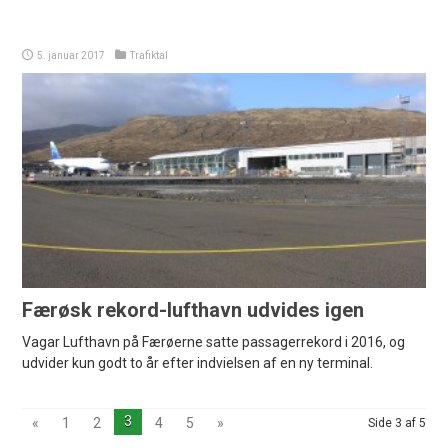
5. januar 2017
Trafiktal
Færøsk rekord-lufthavn udvides igen
Vagar Lufthavn på Færøerne satte passagerrekord i 2016, og
udvider kun godt to år efter indvielsen af en ny terminal.
3
«
1
2
4
5
»
Side 3 af 5