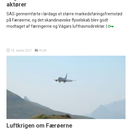
aktører
SAS gennemførte i lørdags et større markedsføringsfremstød
på Færøerne, og det skandinaviske flyselskab blev godt
modtaget af færingerne og Vágars lufthavnsdirektør. |
15. marts 2017
PLUS
Luftkrigen om Færøerne