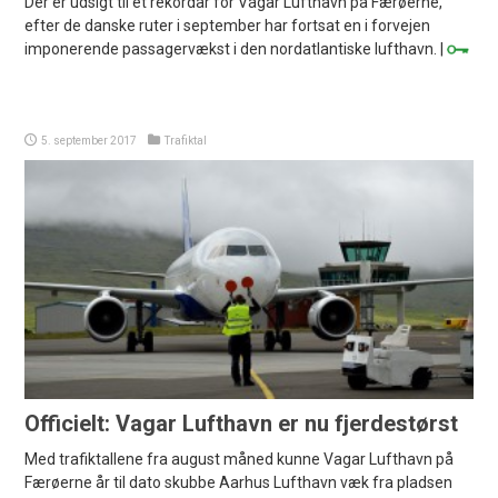
Der er udsigt til et rekordår for Vágar Lufthavn på Færøerne,
efter de danske ruter i september har fortsat en i forvejen
imponerende passagervækst i den nordatlantiske lufthavn. |
5. september 2017
Trafiktal
Officielt: Vagar Lufthavn er nu fjerdestørst
Med trafiktallene fra august måned kunne Vagar Lufthavn på
Færøerne år til dato skubbe Aarhus Lufthavn væk fra pladsen