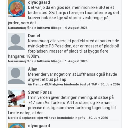
olyndgaard
Det var jo da en giod ide, men mon ikke SFJ er et
bedre sted..SFJ har jo i forvejen faciliteterne og det
kræver nok ikke lige så store investeringer på
jorden, som det...
Narsarsuaq får sin lufthavn tilbage
·
4. August 2026
Daniel
Narsarsuaq ville være et perfekt sted at parkere de
nyindkøbte P8 Poseidon, der er masser af plads på
forpladsen, masser af plads til at bygge flere
hangarer, 1800m...
Narsarsuaq får sin lufthavn tilbage
·
1. August 2026
Allan
Mener der var noget om at Lufthansa også havde
afgivet et bud på Tap
Air France-KLM afgiver bindende bud på TAP
·
30. July 2026
Søren Fønss
I min verden giver det ingen mening, at satse på
747 som Air Tankers. Alt for store, og ikke nær
præcise nok, ligesom hver tankning tager lang tid.
Læste netop, at der...
Nordic Seaplanes-ejer vil have brandslukningsfly
·
30. July 2026
olyndgaard