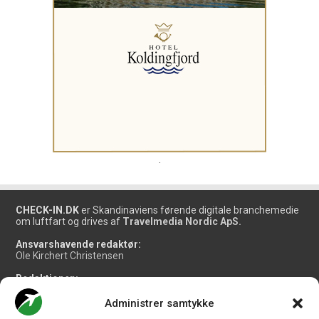
.
CHECK-IN.DK
er Skandinaviens førende digitale branchemedie
om luftfart og drives af
Travelmedia Nordic ApS.
Ansvarshavende redaktør:
Ole Kirchert Christensen
Redaktionen:
Christian Granhøj Skouboe
Henrik Baumgarten
Administrer samtykke
Danny Longhi Andreasen