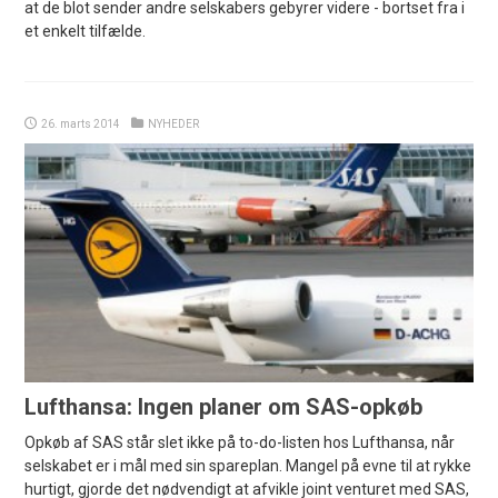
at de blot sender andre selskabers gebyrer videre - bortset fra i
et enkelt tilfælde.
26. marts 2014
NYHEDER
Lufthansa: Ingen planer om SAS-opkøb
Opkøb af SAS står slet ikke på to-do-listen hos Lufthansa, når
selskabet er i mål med sin spareplan. Mangel på evne til at rykke
hurtigt, gjorde det nødvendigt at afvikle joint venturet med SAS,