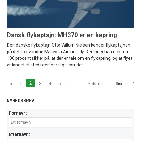
Dansk flykaptajn: MH370 er en kapring
Den danske flykaptajn Otto Willum Nielsen kender flykaptajnen
på det forsvundne Malaysia Airlines-fly. Derfor er han næsten
100 procent sikker på, at der er tale om en flykapring, og at flyet
er landet et sted i den nordlige korridor.
2
«
1
3
4
5
»
...
Sidste »
Side 2 af 7
NYHEDSBREV
Fornavn:
Efternavn: