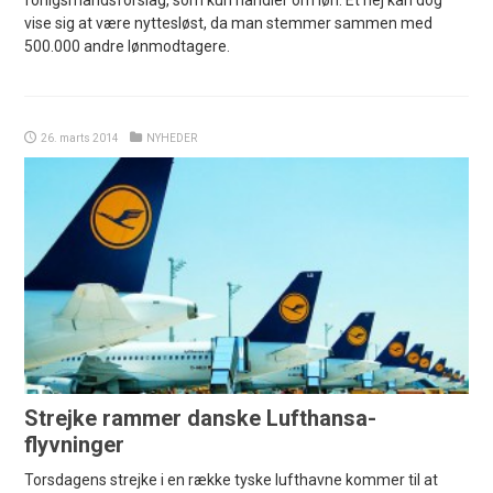
forligsmandsforslag, som kun handler om løn. Et nej kan dog
vise sig at være nyttesløst, da man stemmer sammen med
500.000 andre lønmodtagere.
26. marts 2014
NYHEDER
Strejke rammer danske Lufthansa-
flyvninger
Torsdagens strejke i en række tyske lufthavne kommer til at