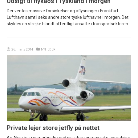
Udsigt til flykaos i Tyskland i morgen
Der ventes massive forsinkelser og aflysninger i Frankfurt
Lufthavn samt i seks andre store tyske lufthavne i morgen. Det
skyldes en strejke blandt offentligt ansatte i transportsektoren.
26. marts 2014
NYHEDER
Private lejer store jetfly på nettet
Air Alsie har i samarbejde med syv store europæiske operatører