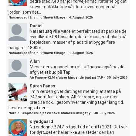
bedre sted..SFJ har jo i forvejen faciliteterne og det
kræver nok ikke lige så store investeringer på
jorden, som det...
Narsarsuaq får sin lufthavn tilbage
·
4. August 2026
Daniel
Narsarsuaq ville være et perfekt sted at parkere de
nyindkøbte P8 Poseidon, der er masser af plads på
forpladsen, masser af plads til at bygge flere
hangarer, 1800m...
Narsarsuaq får sin lufthavn tilbage
·
1. August 2026
Allan
Mener der var noget om at Lufthansa også havde
afgivet et bud på Tap
Air France-KLM afgiver bindende bud på TAP
·
30. July 2026
Søren Fønss
I min verden giver det ingen mening, at satse på
747 som Air Tankers. Alt for store, og ikke nær
præcise nok, ligesom hver tankning tager lang tid.
Læste netop, at der...
Nordic Seaplanes-ejer vil have brandslukningsfly
·
30. July 2026
olyndgaard
Nu er denne B747 jo taget ud af drift i 2021. Det var
for dyrt,,det er heller ikke alle steder den kan