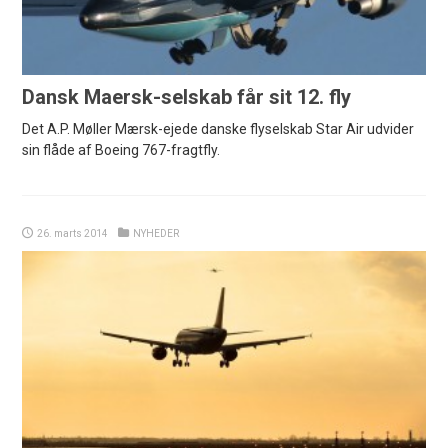
Dansk Maersk-selskab får sit 12. fly
Det A.P. Møller Mærsk-ejede danske flyselskab Star Air udvider
sin flåde af Boeing 767-fragtfly.
26. marts 2014
NYHEDER