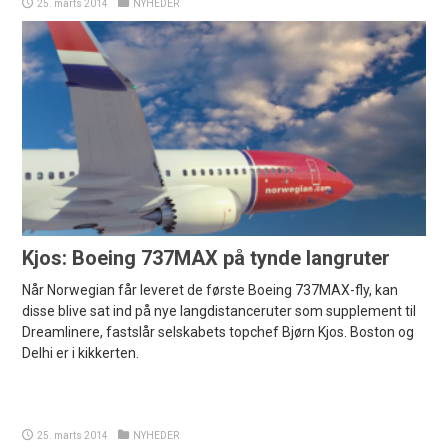
25. marts 2014
NYHEDER
Kjos: Boeing 737MAX på tynde langruter
Når Norwegian får leveret de første Boeing 737MAX-fly, kan
disse blive sat ind på nye langdistanceruter som supplement til
Dreamlinere, fastslår selskabets topchef Bjørn Kjos. Boston og
Delhi er i kikkerten.
25. marts 2014
NYHEDER