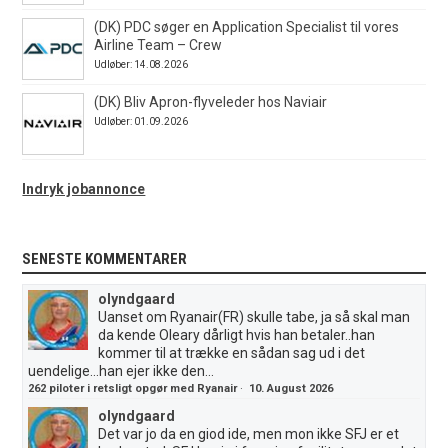
(DK) PDC søger en Application Specialist til vores
Airline Team – Crew
Udløber: 14.08.2026
(DK) Bliv Apron-flyveleder hos Naviair
Udløber: 01.09.2026
Indryk jobannonce
SENESTE KOMMENTARER
olyndgaard
Uanset om Ryanair(FR) skulle tabe, ja så skal man
da kende Oleary dårligt hvis han betaler..han
kommer til at trække en sådan sag ud i det
uendelige...han ejer ikke den...
262 piloter i retsligt opgør med Ryanair
·
10. August 2026
olyndgaard
Det var jo da en giod ide, men mon ikke SFJ er et