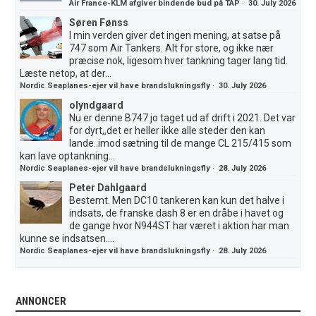
Air France-KLM afgiver bindende bud på TAP
·
30. July 2026
Søren Fønss
I min verden giver det ingen mening, at satse på
747 som Air Tankers. Alt for store, og ikke nær
præcise nok, ligesom hver tankning tager lang tid.
Læste netop, at der...
Nordic Seaplanes-ejer vil have brandslukningsfly
·
30. July 2026
olyndgaard
Nu er denne B747 jo taget ud af drift i 2021. Det var
for dyrt,,det er heller ikke alle steder den kan
lande..imod sætning til de mange CL 215/415 som
kan lave optankning...
Nordic Seaplanes-ejer vil have brandslukningsfly
·
28. July 2026
Peter Dahlgaard
Bestemt. Men DC10 tankeren kan kun det halve i
indsats, de franske dash 8 er en dråbe i havet og
de gange hvor N944ST har været i aktion har man
kunne se indsatsen....
Nordic Seaplanes-ejer vil have brandslukningsfly
·
28. July 2026
ANNONCER