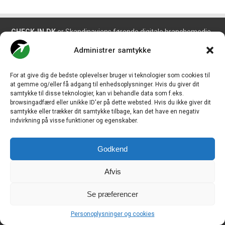
CHECK-IN.DK
er Skandinaviens førende digitale branchemedie
om luftfart og drives af
Travelmedia Nordic ApS.
Administrer samtykke
Ansvarshavende redaktør:
Ole Kirchert Christensen
For at give dig de bedste oplevelser bruger vi teknologier som cookies til
Redaktionen:
at gemme og/eller få adgang til enhedsoplysninger. Hvis du giver dit
Christian Granhøj Skouboe
samtykke til disse teknologier, kan vi behandle data som f.eks.
Henrik Baumgarten
browsingadfærd eller unikke ID'er på dette websted. Hvis du ikke giver dit
Danny Longhi Andreasen
Mathias Majlund Laursen
samtykke eller trækker dit samtykke tilbage, kan det have en negativ
indvirkning på visse funktioner og egenskaber.
Salg og jobannoncer:
salg@travelmedianordic.com
Godkend
Vi tager ansvar for indholdet og er tilmeldt
Afvis
Se præferencer
Siden er udviklet af
JHV Media Consult.
Personoplysninger og cookies