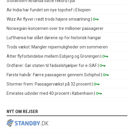
Stockholm-Arlanda satte rekord i juli
Air India har fundet sin nye topchef i Etiopien
Wizz Air flyver i rødt trods højere omsætning
|
Norwegian-koncernen over tre millioner passagerer
Lufthansa har slået dørene op for historisk hangar
Trods vækst: Mangler rejsemuligheder om sommeren
Atter flyforbindelse mellem Esbjerg og Groningen
|
Ordfører: Gør staten til fødselshjælper for e-SAF
|
Første halvår: Færre passagerer gennem Schiphol
|
Stormer frem: Passagervækst på 32 procent
|
Emirates udvider med 40 procent i København
|
NYT OM REJSER