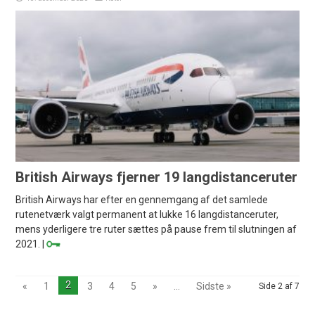
British Airways fjerner 19 langdistanceruter
British Airways har efter en gennemgang af det samlede
rutenetværk valgt permanent at lukke 16 langdistanceruter,
mens yderligere tre ruter sættes på pause frem til slutningen af
2021. |
2
«
1
3
4
5
»
...
Sidste »
Side 2 af 7