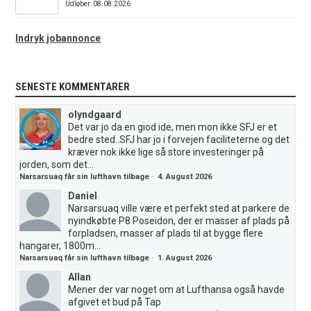
Udløber: 08.08.2026
Indryk jobannonce
SENESTE KOMMENTARER
olyndgaard
Det var jo da en giod ide, men mon ikke SFJ er et
bedre sted..SFJ har jo i forvejen faciliteterne og det
kræver nok ikke lige så store investeringer på
jorden, som det...
Narsarsuaq får sin lufthavn tilbage
·
4. August 2026
Daniel
Narsarsuaq ville være et perfekt sted at parkere de
nyindkøbte P8 Poseidon, der er masser af plads på
forpladsen, masser af plads til at bygge flere
hangarer, 1800m...
Narsarsuaq får sin lufthavn tilbage
·
1. August 2026
Allan
Mener der var noget om at Lufthansa også havde
afgivet et bud på Tap