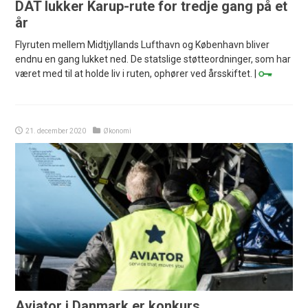
DAT lukker Karup-rute for tredje gang på et
år
Flyruten mellem Midtjyllands Lufthavn og København bliver
endnu en gang lukket ned. De statslige støtteordninger, som har
været med til at holde liv i ruten, ophører ved årsskiftet. |
21. december 2020
Økonomi
Aviator i Danmark er konkurs