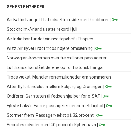
SENESTE NYHEDER
Air Baltic tvunget til at udsætte møde med kreditorer
|
Stockholm-Arlanda satte rekord i juli
Air India har fundet sin nye topchef i Etiopien
Wizz Air flyver i rødt trods højere omsætning
|
Norwegian-koncernen over tre millioner passagerer
Lufthansa har slået dørene op for historisk hangar
Trods vækst: Mangler rejsemuligheder om sommeren
Atter flyforbindelse mellem Esbjerg og Groningen
|
Ordfører: Gør staten til fødselshjælper for e-SAF
|
Første halvår: Færre passagerer gennem Schiphol
|
Stormer frem: Passagervækst på 32 procent
|
Emirates udvider med 40 procent i København
|