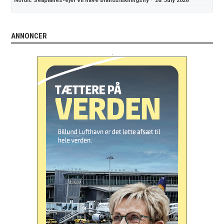
Nordic Seaplanes-ejer vil have brandslukningsfly
·
28. July 2026
ANNONCER
.