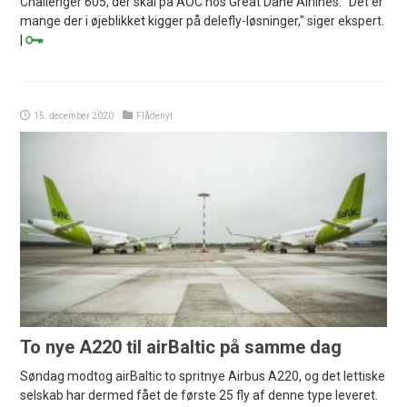
Challenger 605, der skal på AOC hos Great Dane Airlines. "Det er
mange der i øjeblikket kigger på delefly-løsninger," siger ekspert.
|
15. december 2020
Flådenyt
To nye A220 til airBaltic på samme dag
Søndag modtog airBaltic to spritnye Airbus A220, og det lettiske
selskab har dermed fået de første 25 fly af denne type leveret.