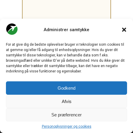
.
Administrer samtykke
For at give dig de bedste oplevelser bruger vi teknologier som cookies til
CHECK-IN.DK
er Skandinaviens førende digitale branchemedie
at gemme og/eller få adgang til enhedsoplysninger. Hvis du giver dit
om luftfart og drives af
Travelmedia Nordic ApS.
samtykke til disse teknologier, kan vi behandle data som f.eks.
Ansvarshavende redaktør:
browsingadfærd eller unikke ID'er på dette websted. Hvis du ikke giver dit
Ole Kirchert Christensen
samtykke eller trækker dit samtykke tilbage, kan det have en negativ
indvirkning på visse funktioner og egenskaber.
Redaktionen:
Christian Granhøj Skouboe
Henrik Baumgarten
Godkend
Danny Longhi Andreasen
Mathias Majlund Laursen
Afvis
Salg og jobannoncer:
salg@travelmedianordic.com
Se præferencer
Vi tager ansvar for indholdet og er tilmeldt
Personoplysninger og cookies