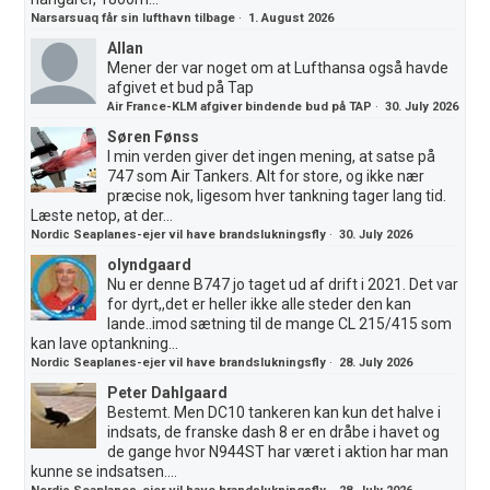
Narsarsuaq får sin lufthavn tilbage
·
1. August 2026
Allan
Mener der var noget om at Lufthansa også havde
afgivet et bud på Tap
Air France-KLM afgiver bindende bud på TAP
·
30. July 2026
Søren Fønss
I min verden giver det ingen mening, at satse på
747 som Air Tankers. Alt for store, og ikke nær
præcise nok, ligesom hver tankning tager lang tid.
Læste netop, at der...
Nordic Seaplanes-ejer vil have brandslukningsfly
·
30. July 2026
olyndgaard
Nu er denne B747 jo taget ud af drift i 2021. Det var
for dyrt,,det er heller ikke alle steder den kan
lande..imod sætning til de mange CL 215/415 som
kan lave optankning...
Nordic Seaplanes-ejer vil have brandslukningsfly
·
28. July 2026
Peter Dahlgaard
Bestemt. Men DC10 tankeren kan kun det halve i
indsats, de franske dash 8 er en dråbe i havet og
de gange hvor N944ST har været i aktion har man
kunne se indsatsen....