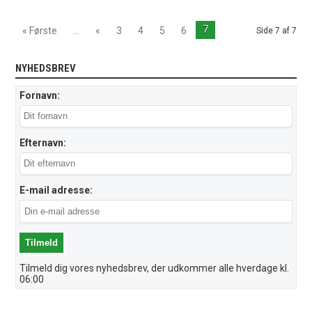
7
« Første
...
«
3
4
5
6
Side 7 af 7
NYHEDSBREV
Fornavn:
Efternavn:
E-mail adresse:
Tilmeld dig vores nyhedsbrev, der udkommer alle hverdage kl.
06:00