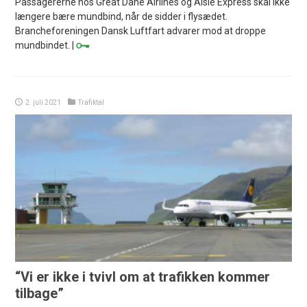
Passagererne hos Great Dane Airlines og Alsie Express skal ikke
længere bære mundbind, når de sidder i flysædet.
Brancheforeningen Dansk Luftfart advarer mod at droppe
mundbindet. |
2. juli 2021
Trafiktal
“Vi er ikke i tvivl om at trafikken kommer
tilbage”