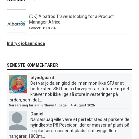
(DK) Albatros Travel is looking for a Product
Manager, Africa
Udløber: 08.08.2026
Indryk jobannonce
SENESTE KOMMENTARER
olyndgaard
Det var jo da en giod ide, men mon ikke SFJ er et
bedre sted..SFJ har jo i forvejen faciliteterne og det
kræver nok ikke lige så store investeringer på
jorden, som det...
Narsarsuaq får sin lufthavn tilbage
·
4. August 2026
Daniel
Narsarsuaq ville være et perfekt sted at parkere de
nyindkøbte P8 Poseidon, der er masser af plads på
forpladsen, masser af plads til at bygge flere
hangarer, 1800m...