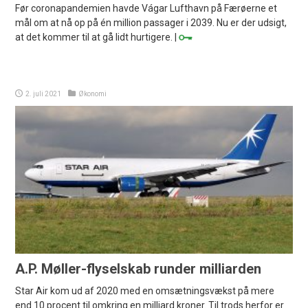
Før coronapandemien havde Vágar Lufthavn på Færøerne et
mål om at nå op på én million passager i 2039. Nu er der udsigt,
at det kommer til at gå lidt hurtigere. |
2. juli 2021
Økonomi
A.P. Møller-flyselskab runder milliarden
Star Air kom ud af 2020 med en omsætningsvækst på mere
end 10 procent til omkring en milliard kroner. Til trods herfor er