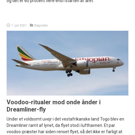
og det er 60 procent flere end i starten af året.
1. juli 2021
Bagsiden
Voodoo-ritualer mod onde ånder i
Dreamliner-fly
Under et voldsomt uvejr i det vestafrikanske land Togo blev en
Dreamliner ramt af lynet, da flyet stod i lufthavnen. Et par
voodoo-præster har siden renset flyet, så det ikke er farligt at