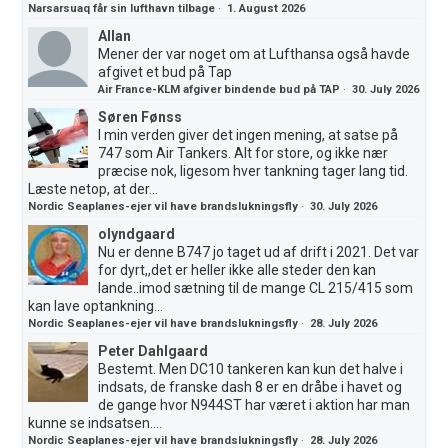
Narsarsuaq får sin lufthavn tilbage
·
1. August 2026
Allan
Mener der var noget om at Lufthansa også havde
afgivet et bud på Tap
Air France-KLM afgiver bindende bud på TAP
·
30. July 2026
Søren Fønss
I min verden giver det ingen mening, at satse på
747 som Air Tankers. Alt for store, og ikke nær
præcise nok, ligesom hver tankning tager lang tid.
Læste netop, at der...
Nordic Seaplanes-ejer vil have brandslukningsfly
·
30. July 2026
olyndgaard
Nu er denne B747 jo taget ud af drift i 2021. Det var
for dyrt,,det er heller ikke alle steder den kan
lande..imod sætning til de mange CL 215/415 som
kan lave optankning...
Nordic Seaplanes-ejer vil have brandslukningsfly
·
28. July 2026
Peter Dahlgaard
Bestemt. Men DC10 tankeren kan kun det halve i
indsats, de franske dash 8 er en dråbe i havet og
de gange hvor N944ST har været i aktion har man
kunne se indsatsen....
Nordic Seaplanes-ejer vil have brandslukningsfly
·
28. July 2026