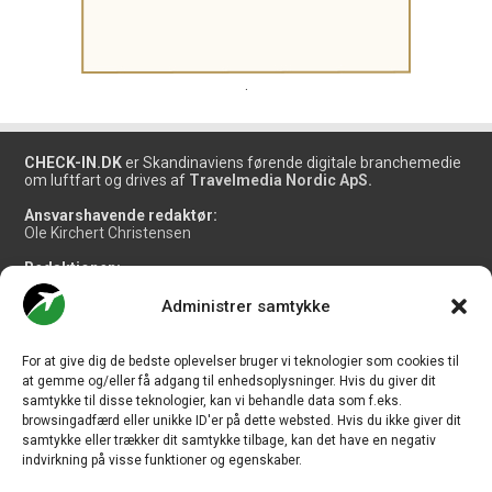
.
CHECK-IN.DK
er Skandinaviens førende digitale branchemedie
om luftfart og drives af
Travelmedia Nordic ApS.
Ansvarshavende redaktør:
Ole Kirchert Christensen
Redaktionen:
Christian Granhøj Skouboe
Henrik Baumgarten
Administrer samtykke
Danny Longhi Andreasen
Mathias Majlund Laursen
For at give dig de bedste oplevelser bruger vi teknologier som cookies til
Salg og jobannoncer:
at gemme og/eller få adgang til enhedsoplysninger. Hvis du giver dit
salg@travelmedianordic.com
samtykke til disse teknologier, kan vi behandle data som f.eks.
browsingadfærd eller unikke ID'er på dette websted. Hvis du ikke giver dit
samtykke eller trækker dit samtykke tilbage, kan det have en negativ
Vi tager ansvar for indholdet og er tilmeldt
indvirkning på visse funktioner og egenskaber.