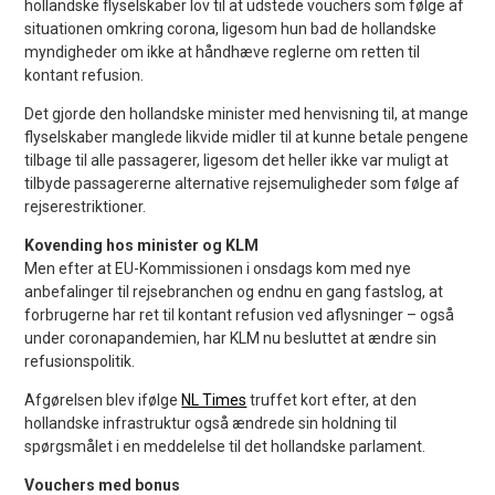
hollandske flyselskaber lov til at udstede vouchers som følge af
situationen omkring corona, ligesom hun bad de hollandske
myndigheder om ikke at håndhæve reglerne om retten til
kontant refusion.
Det gjorde den hollandske minister med henvisning til, at mange
flyselskaber manglede likvide midler til at kunne betale pengene
tilbage til alle passagerer, ligesom det heller ikke var muligt at
tilbyde passagererne alternative rejsemuligheder som følge af
rejserestriktioner.
Kovending hos minister og KLM
Men efter at EU-Kommissionen i onsdags kom med nye
anbefalinger til rejsebranchen og endnu en gang fastslog, at
forbrugerne har ret til kontant refusion ved aflysninger – også
under coronapandemien, har KLM nu besluttet at ændre sin
refusionspolitik.
Afgørelsen blev ifølge
NL Times
truffet kort efter, at den
hollandske infrastruktur også ændrede sin holdning til
spørgsmålet i en meddelelse til det hollandske parlament.
Vouchers med bonus