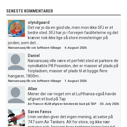
SENESTE KOMMENTARER
olyndgaard
Det var jo da en giod ide, men mon ikke SFJ er et
bedre sted..SFJ har jo i forvejen faciliteterne og det
kræver nok ikke lige så store investeringer på
jorden, som det...
Narsarsuaq får sin lufthavn tilbage
·
4. August 2026
Daniel
Narsarsuaq ville være et perfekt sted at parkere de
nyindkøbte P8 Poseidon, der er masser af plads på
forpladsen, masser af plads til at bygge flere
hangarer, 1800m...
Narsarsuaq får sin lufthavn tilbage
·
1. August 2026
Allan
Mener der var noget om at Lufthansa også havde
afgivet et bud på Tap
Air France-KLM afgiver bindende bud på TAP
·
30. July 2026
Søren Fønss
I min verden giver det ingen mening, at satse på
747 som Air Tankers. Alt for store, og ikke nær
præcise nok, ligesom hver tankning tager lang tid.