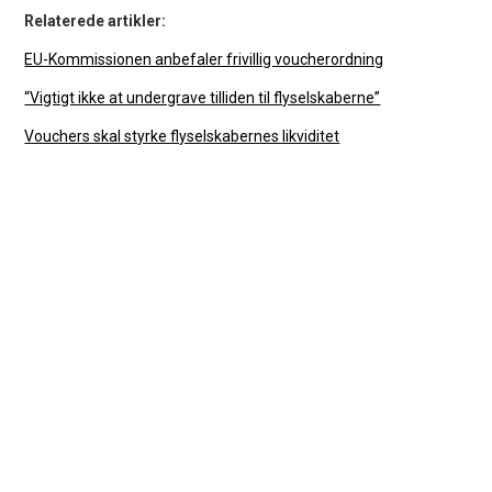
Relaterede artikler:
EU-Kommissionen anbefaler frivillig voucherordning
“Vigtigt ikke at undergrave tilliden til flyselskaberne”
Vouchers skal styrke flyselskabernes likviditet