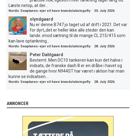
Læste netop, at der...
Nordic Seaplanes-ejer vil have brandslukningsfly
·
30. July 2026
olyndgaard
Nu er denne B747 jo taget ud af drift i 2021. Det var
for dyrt,,det er heller ikke alle steder den kan
lande..imod sætning til de mange CL 215/415 som
kan lave optankning...
Nordic Seaplanes-ejer vil have brandslukningsfly
·
28. July 2026
Peter Dahlgaard
Bestemt. Men DC10 tankeren kan kun det halve i
indsats, de franske dash 8 er en dråbe i havet og
de gange hvor N944ST har været i aktion har man
kunne se indsatsen....
Nordic Seaplanes-ejer vil have brandslukningsfly
·
28. July 2026
ANNONCER
.