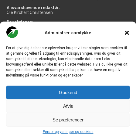
Ansvarshavende redaktør:
Ole Kirchert Christensen
Redaktionen:
Christian Granhøj Skouboe
Henrik Baumgarten
Administrer samtykke
Danny Longhi Andreasen
Mathias Majlund Laursen
For at give dig de bedste oplevelser bruger vi teknologier som cookies til
Salg og jobannoncer:
at gemme og/eller få adgang til enhedsoplysninger. Hvis du giver dit
salg@travelmedianordic.com
samtykke til disse teknologier, kan vi behandle data som f.eks.
browsingadfærd eller unikke ID'er på dette websted. Hvis du ikke giver dit
samtykke eller trækker dit samtykke tilbage, kan det have en negativ
Vi tager ansvar for indholdet og er tilmeldt
indvirkning på visse funktioner og egenskaber.
Godkend
Siden er udviklet af
JHV Media Consult.
Afvis
Se præferencer
Travelmedia Nordic ApS | Majsmarken 1 | DK-9500 Hobro | Denmark |
Personoplysninger og cookies
CVR-nr.: 34 20 20 87 © Copyright 2010-2026 - CHECK-IN.dk