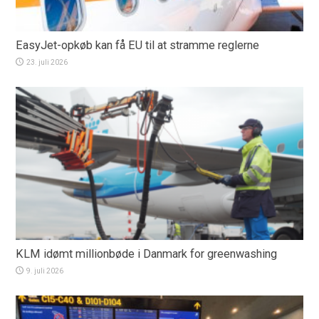
EasyJet-opkøb kan få EU til at stramme reglerne
23. juli 2026
KLM idømt millionbøde i Danmark for greenwashing
9. juli 2026