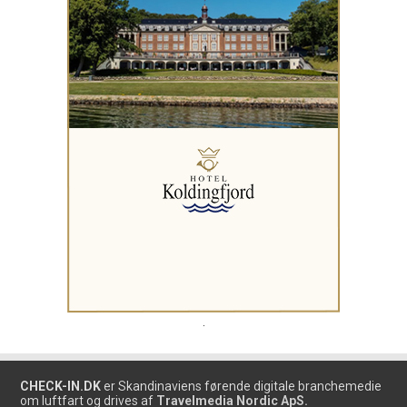
.
CHECK-IN.DK
er Skandinaviens førende digitale branchemedie
om luftfart og drives af
Travelmedia Nordic ApS.