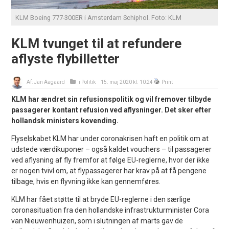
KLM Boeing 777-300ER i Amsterdam Schiphol. Foto: KLM
KLM tvunget til at refundere
aflyste flybilletter
Af:
Jan Aagaard
i
Politik
15. maj 2020 kl. 10:24
Print
KLM har ændret sin refusionspolitik og vil fremover tilbyde
passagerer kontant refusion ved aflysninger. Det sker efter
hollandsk ministers kovending.
Flyselskabet KLM har under coronakrisen haft en politik om at
udstede værdikuponer – også kaldet vouchers – til passagerer
ved aflysning af fly fremfor at følge EU-reglerne, hvor der ikke
er nogen tvivl om, at flypassagerer har krav på at få pengene
tilbage, hvis en flyvning ikke kan gennemføres.
KLM har fået støtte til at bryde EU-reglerne i den særlige
coronasituation fra den hollandske infrastrukturminister Cora
van Nieuwenhuizen, som i slutningen af marts gav de