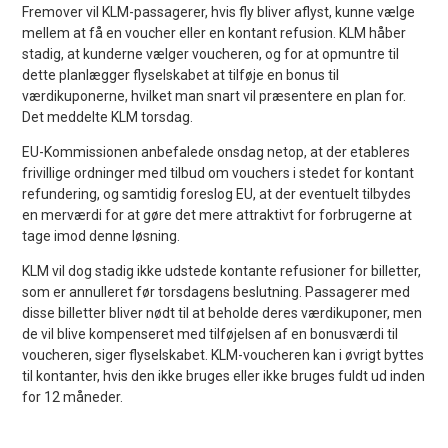
Fremover vil KLM-passagerer, hvis fly bliver aflyst, kunne vælge
mellem at få en voucher eller en kontant refusion. KLM håber
stadig, at kunderne vælger voucheren, og for at opmuntre til
dette planlægger flyselskabet at tilføje en bonus til
værdikuponerne, hvilket man snart vil præsentere en plan for.
Det meddelte KLM torsdag.
EU-Kommissionen anbefalede onsdag netop, at der etableres
frivillige ordninger med tilbud om vouchers i stedet for kontant
refundering, og samtidig foreslog EU, at der eventuelt tilbydes
en merværdi for at gøre det mere attraktivt for forbrugerne at
tage imod denne løsning.
KLM vil dog stadig ikke udstede kontante refusioner for billetter,
som er annulleret før torsdagens beslutning. Passagerer med
disse billetter bliver nødt til at beholde deres værdikuponer, men
de vil blive kompenseret med tilføjelsen af en bonusværdi til
voucheren, siger flyselskabet. KLM-voucheren kan i øvrigt byttes
til kontanter, hvis den ikke bruges eller ikke bruges fuldt ud inden
for 12 måneder.