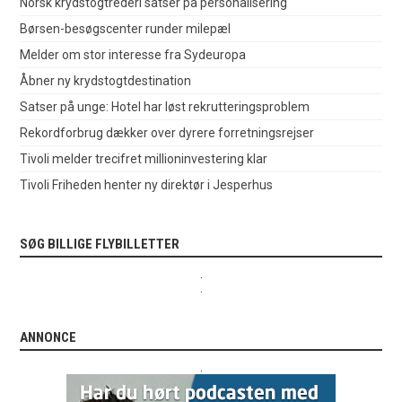
Norsk krydstogtrederi satser på personalisering
Børsen-besøgscenter runder milepæl
Melder om stor interesse fra Sydeuropa
Åbner ny krydstogtdestination
Satser på unge: Hotel har løst rekrutteringsproblem
Rekordforbrug dækker over dyrere forretningsrejser
Tivoli melder trecifret millioninvestering klar
Tivoli Friheden henter ny direktør i Jesperhus
SØG BILLIGE FLYBILLETTER
.
.
ANNONCE
.