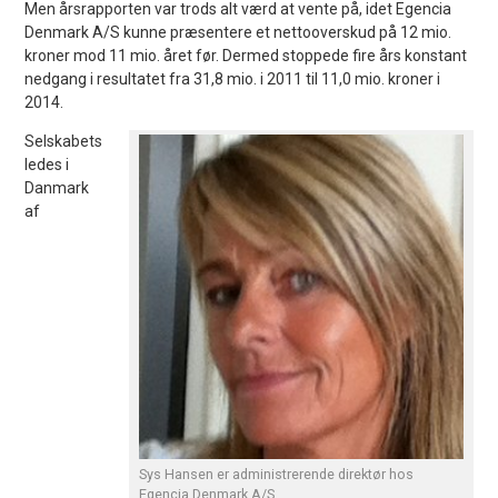
Men årsrapporten var trods alt værd at vente på, idet Egencia
Denmark A/S kunne præsentere et nettooverskud på 12 mio.
kroner mod 11 mio. året før. Dermed stoppede fire års konstant
nedgang i resultatet fra 31,8 mio. i 2011 til 11,0 mio. kroner i
2014.
Selskabets
ledes i
Danmark
af
Sys Hansen er administrerende direktør hos
Egencia Denmark A/S.