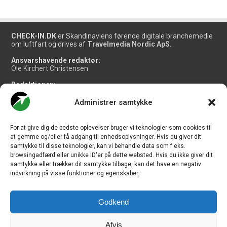
CHECK-IN.DK
er Skandinaviens førende digitale branchemedie
om luftfart og drives af
Travelmedia Nordic ApS.
Ansvarshavende redaktør:
Ole Kirchert Christensen
Redaktionen:
Christian Granhøj Skouboe
Henrik Baumgarten
Administrer samtykke
Danny Longhi Andreasen
Mathias Majlund Laursen
For at give dig de bedste oplevelser bruger vi teknologier som cookies til
Salg og jobannoncer:
at gemme og/eller få adgang til enhedsoplysninger. Hvis du giver dit
salg@travelmedianordic.com
samtykke til disse teknologier, kan vi behandle data som f.eks.
browsingadfærd eller unikke ID'er på dette websted. Hvis du ikke giver dit
samtykke eller trækker dit samtykke tilbage, kan det have en negativ
Vi tager ansvar for indholdet og er tilmeldt
indvirkning på visse funktioner og egenskaber.
Godkend
Siden er udviklet af
JHV Media Consult.
Afvis