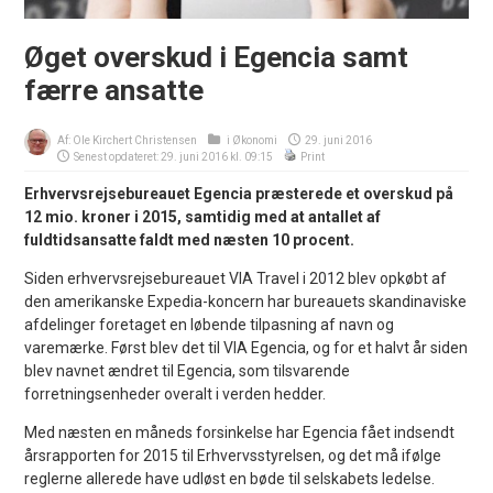
Øget overskud i Egencia samt
færre ansatte
Af:
Ole Kirchert Christensen
i
Økonomi
29. juni 2016
Senest opdateret: 29. juni 2016 kl. 09:15
Print
Erhvervsrejsebureauet Egencia præsterede et overskud på
12 mio. kroner i 2015, samtidig med at antallet af
fuldtidsansatte faldt med næsten 10 procent.
Siden erhvervsrejsebureauet VIA Travel i 2012 blev opkøbt af
den amerikanske Expedia-koncern har bureauets skandinaviske
afdelinger foretaget en løbende tilpasning af navn og
varemærke. Først blev det til VIA Egencia, og for et halvt år siden
blev navnet ændret til Egencia, som tilsvarende
forretningsenheder overalt i verden hedder.
Med næsten en måneds forsinkelse har Egencia fået indsendt
årsrapporten for 2015 til Erhvervsstyrelsen, og det må ifølge
reglerne allerede have udløst en bøde til selskabets ledelse.