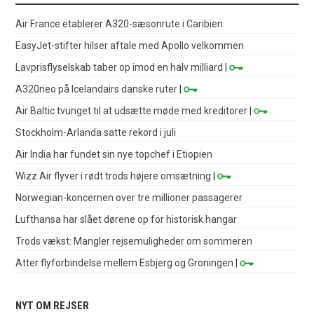
Air France etablerer A320-sæsonrute i Caribien
EasyJet-stifter hilser aftale med Apollo velkommen
Lavprisflyselskab taber op imod en halv milliard
|
A320neo på Icelandairs danske ruter
|
Air Baltic tvunget til at udsætte møde med kreditorer
|
Stockholm-Arlanda satte rekord i juli
Air India har fundet sin nye topchef i Etiopien
Wizz Air flyver i rødt trods højere omsætning
|
Norwegian-koncernen over tre millioner passagerer
Lufthansa har slået dørene op for historisk hangar
Trods vækst: Mangler rejsemuligheder om sommeren
Atter flyforbindelse mellem Esbjerg og Groningen
|
NYT OM REJSER