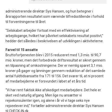
administrerende direktør Sys Hansen, og hun betegner i
årsrapporten resultatet som værende tilfredsstillende i forhold
til forventningerne til året.
“Selskabet arbejder fortsat med en effektivisering af
arbejdsgange, hvilket har påvirket selskabets resultat positivt,”
hedder det således i beskrivelsen af udviklingen i aktiviteterne.
Farvel til 15 ansatte
Bruttofortjenesten blev i 2015 reduceret med 1,3 mio. til 90,7
mio. kroner, men det forbedrede driftsresultat er sikret gennem
en tilpasning af omkostningerne. Der er nemlig sparet 3,1 mio.
kroner på gager og lønninger gennem reduktion af det samlede
antal fuldtidsansatte fra 171 til 156. Det svarer til, at ni procent
af medarbejderne er forsvundet i løbet af et års tid.
“Vi har rent faktisk ikke afskediget medarbejdere. Det hele er
sket ved naturlig afgang. Men lige nu ansætter vi
rejsekonsulenter igen, og alene i år vil vi tage seks nye
rejseelever ind,” fortæller administrerende direktør Sys Hansen
til CHECK-IN.dk.