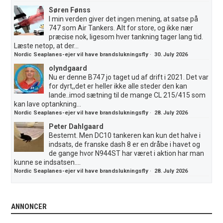
Søren Fønss
I min verden giver det ingen mening, at satse på
747 som Air Tankers. Alt for store, og ikke nær
præcise nok, ligesom hver tankning tager lang tid.
Læste netop, at der...
Nordic Seaplanes-ejer vil have brandslukningsfly
·
30. July 2026
olyndgaard
Nu er denne B747 jo taget ud af drift i 2021. Det var
for dyrt,,det er heller ikke alle steder den kan
lande..imod sætning til de mange CL 215/415 som
kan lave optankning...
Nordic Seaplanes-ejer vil have brandslukningsfly
·
28. July 2026
Peter Dahlgaard
Bestemt. Men DC10 tankeren kan kun det halve i
indsats, de franske dash 8 er en dråbe i havet og
de gange hvor N944ST har været i aktion har man
kunne se indsatsen....
Nordic Seaplanes-ejer vil have brandslukningsfly
·
28. July 2026
ANNONCER