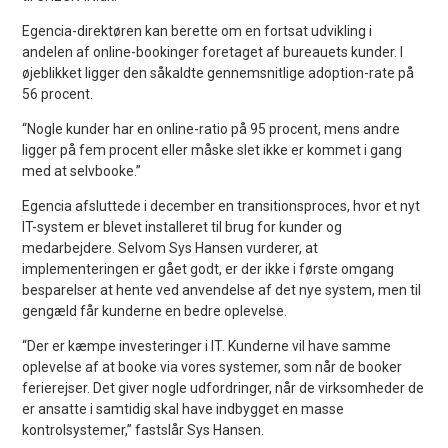
Egencia-direktøren kan berette om en fortsat udvikling i
andelen af online-bookinger foretaget af bureauets kunder. I
øjeblikket ligger den såkaldte gennemsnitlige adoption-rate på
56 procent.
“Nogle kunder har en online-ratio på 95 procent, mens andre
ligger på fem procent eller måske slet ikke er kommet i gang
med at selvbooke.”
Egencia afsluttede i december en transitionsproces, hvor et nyt
IT-system er blevet installeret til brug for kunder og
medarbejdere. Selvom Sys Hansen vurderer, at
implementeringen er gået godt, er der ikke i første omgang
besparelser at hente ved anvendelse af det nye system, men til
gengæld får kunderne en bedre oplevelse.
“Der er kæmpe investeringer i IT. Kunderne vil have samme
oplevelse af at booke via vores systemer, som når de booker
ferierejser. Det giver nogle udfordringer, når de virksomheder de
er ansatte i samtidig skal have indbygget en masse
kontrolsystemer,” fastslår Sys Hansen.