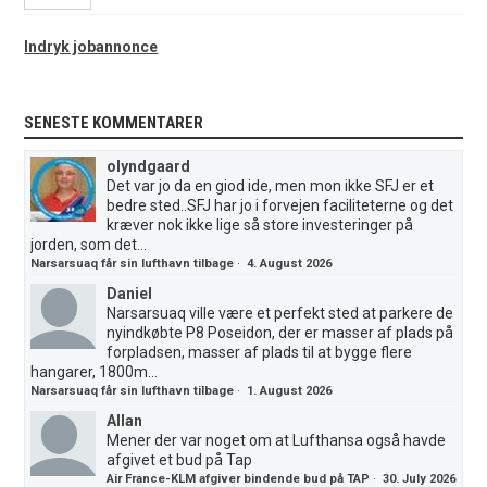
Indryk jobannonce
SENESTE KOMMENTARER
olyndgaard
Det var jo da en giod ide, men mon ikke SFJ er et
bedre sted..SFJ har jo i forvejen faciliteterne og det
kræver nok ikke lige så store investeringer på
jorden, som det...
Narsarsuaq får sin lufthavn tilbage
·
4. August 2026
Daniel
Narsarsuaq ville være et perfekt sted at parkere de
nyindkøbte P8 Poseidon, der er masser af plads på
forpladsen, masser af plads til at bygge flere
hangarer, 1800m...
Narsarsuaq får sin lufthavn tilbage
·
1. August 2026
Allan
Mener der var noget om at Lufthansa også havde
afgivet et bud på Tap
Air France-KLM afgiver bindende bud på TAP
·
30. July 2026