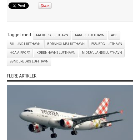
Tagget med:
AALBORG LUFTHAVN
AARHUS LUFTHAVN
ABB
BILLUND LUFTHAVN
BORNHOLMS LUFTHAVN
ESBJERG LUFTHAVN
HCA AIRPORT
KØBENHAVNS LUFTHAVN
MIDTJYLLANDS LUFTHAVN
SØNDERBORG LUFTHAVN
FLERE ARTIKLER: