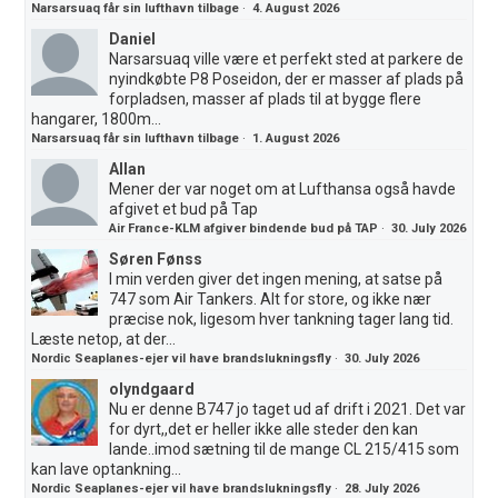
Narsarsuaq får sin lufthavn tilbage
·
4. August 2026
Daniel
Narsarsuaq ville være et perfekt sted at parkere de
nyindkøbte P8 Poseidon, der er masser af plads på
forpladsen, masser af plads til at bygge flere
hangarer, 1800m...
Narsarsuaq får sin lufthavn tilbage
·
1. August 2026
Allan
Mener der var noget om at Lufthansa også havde
afgivet et bud på Tap
Air France-KLM afgiver bindende bud på TAP
·
30. July 2026
Søren Fønss
I min verden giver det ingen mening, at satse på
747 som Air Tankers. Alt for store, og ikke nær
præcise nok, ligesom hver tankning tager lang tid.
Læste netop, at der...
Nordic Seaplanes-ejer vil have brandslukningsfly
·
30. July 2026
olyndgaard
Nu er denne B747 jo taget ud af drift i 2021. Det var
for dyrt,,det er heller ikke alle steder den kan
lande..imod sætning til de mange CL 215/415 som
kan lave optankning...
Nordic Seaplanes-ejer vil have brandslukningsfly
·
28. July 2026