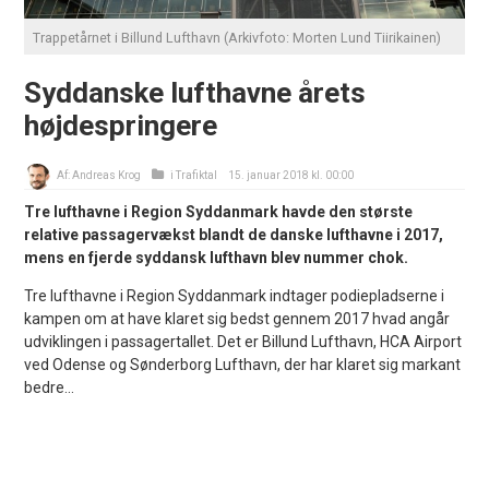
Trappetårnet i Billund Lufthavn (Arkivfoto: Morten Lund Tiirikainen)
Syddanske lufthavne årets
højdespringere
Af:
Andreas Krog
i
Trafiktal
15. januar 2018 kl. 00:00
Tre lufthavne i Region Syddanmark havde den største
relative passagervækst blandt de danske lufthavne i 2017,
mens en fjerde syddansk lufthavn blev nummer chok.
Tre lufthavne i Region Syddanmark indtager podiepladserne i
kampen om at have klaret sig bedst gennem 2017 hvad angår
udviklingen i passagertallet. Det er Billund Lufthavn, HCA Airport
ved Odense og Sønderborg Lufthavn, der har klaret sig markant
bedre...