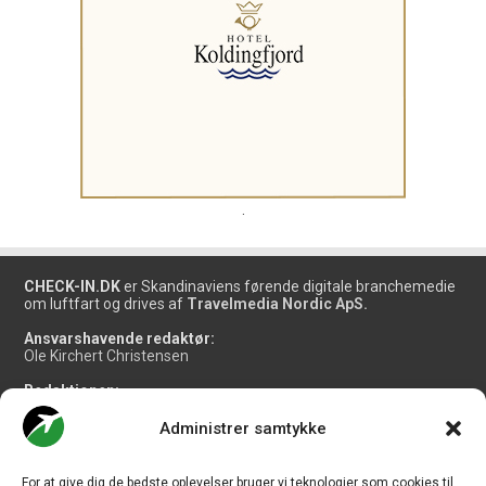
.
CHECK-IN.DK
er Skandinaviens førende digitale branchemedie
om luftfart og drives af
Travelmedia Nordic ApS.
Ansvarshavende redaktør:
Ole Kirchert Christensen
Redaktionen:
Christian Granhøj Skouboe
Henrik Baumgarten
Administrer samtykke
Danny Longhi Andreasen
Mathias Majlund Laursen
For at give dig de bedste oplevelser bruger vi teknologier som cookies til