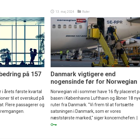
13. maj 2024
Ruter
bedring på 157
Danmark vigtigere end
nogensinde før for Norwegian
i årets første kvartal
Norwegian vil i sommer have 16 fly placeret p
ioner til et overskud på
basen i Københavns Lufthavn og åbner 18 ny
kat. Flere passagerer og
ruter fra Danmark. "Vi frem til at fortsætte
 fremgangen.
satsningen i Danmark, som er vores
næststørste marked," siger koncernchefen. |