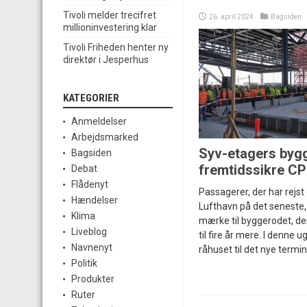
Tivoli melder trecifret
26. april 2024
Bagsiden
millioninvestering klar
Tivoli Friheden henter ny
direktør i Jesperhus
KATEGORIER
Anmeldelser
Arbejdsmarked
Syv-etagers bygg
Bagsiden
fremtidssikre C
Debat
Flådenyt
Passagerer, der har rej
Hændelser
Lufthavn på det seneste, 
Klima
mærke til byggerodet, de
Liveblog
til fire år mere. I denne u
Navnenyt
råhuset til det nye term
Politik
Produkter
Ruter