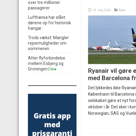
over tre millioner
passagerer
13. maj 2024
Ruter
Lufthansa har slået
dørene op for historisk
hangar
Trods vækst: Mangler
rejsemuligheder om
sommeren
Atter flyforbindelse
mellem Esbjerg og
Groningen
|
Ryanair vil gøre 
med Barcelona f
Det lykkedes ikke Ryanair
.
København til Barcelona s
selskabet gøre et nyt for
oktober i år. Det sker i 
Norwegian, SAS og Vueli