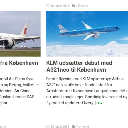
18. april 2024
Flådenyt
t fra København
KLM udsætter debut med
A321neo til København
vil Air China flyve
Første flyvning med KLM splinternye Airbus
og Beijing, hvilket er
A321neo skulle have fundet sted fra
emien. Air China
Amsterdam til København i august, men det 
ia Rusland, mens SAS
nu udsat i nogle uger. Samtidig leveres det ny
ghai.
fly med et opdateret livery. |
mation
15. april 2024
Navnenyt