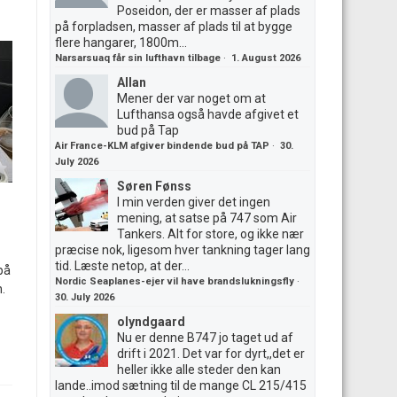
Poseidon, der er masser af plads
på forpladsen, masser af plads til at bygge
flere hangarer, 1800m...
Narsarsuaq får sin lufthavn tilbage
·
1. August 2026
Allan
Mener der var noget om at
Lufthansa også havde afgivet et
bud på Tap
Air France-KLM afgiver bindende bud på TAP
·
30.
July 2026
Søren Fønss
I min verden giver det ingen
mening, at satse på 747 som Air
Tankers. Alt for store, og ikke nær
præcise nok, ligesom hver tankning tager lang
tid. Læste netop, at der...
på
Nordic Seaplanes-ejer vil have brandslukningsfly
·
.
30. July 2026
olyndgaard
Nu er denne B747 jo taget ud af
drift i 2021. Det var for dyrt,,det er
heller ikke alle steder den kan
lande..imod sætning til de mange CL 215/415