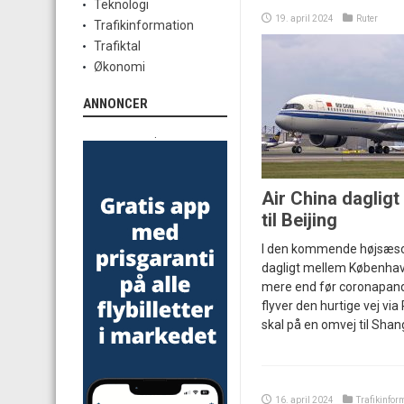
Teknologi
19. april 2024
Ruter
Trafikinformation
Trafiktal
Økonomi
ANNONCER
.
Air China daglig
til Beijing
I den kommende højsæson 
dagligt mellem København 
mere end før coronapand
flyver den hurtige vej v
skal på en omvej til Shan
16. april 2024
Trafikinfor