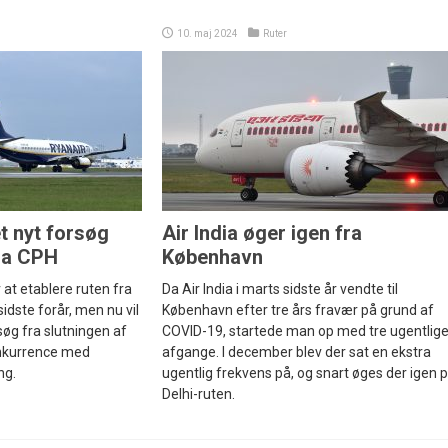
10. maj 2024
Ruter
et nyt forsøg
Air India øger igen fra
ra CPH
København
 at etablere ruten fra
Da Air India i marts sidste år vendte til
idste forår, men nu vil
København efter tre års fravær på grund af
søg fra slutningen af
COVID-19, startede man op med tre ugentlig
konkurrence med
afgange. I december blev der sat en ekstra
ng.
ugentlig frekvens på, og snart øges der igen 
Delhi-ruten.