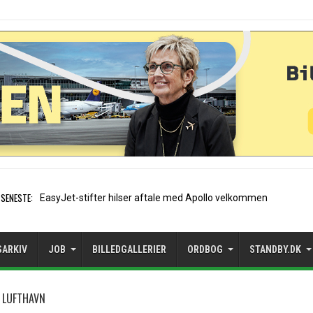
SENESTE:
Air France etablerer A320-sæsonrut
SARKIV
JOB
BILLEDGALLERIER
ORDBOG
STANDBY.DK
 LUFTHAVN