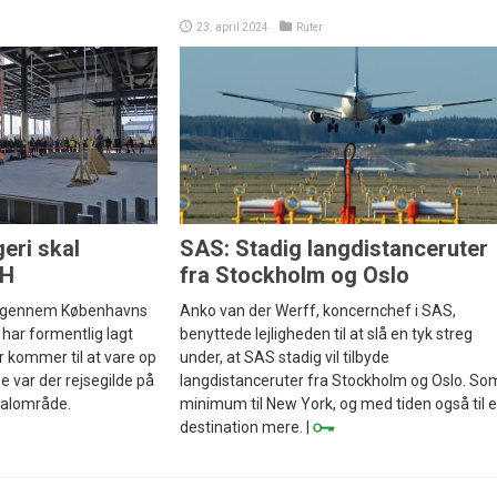
23. april 2024
Ruter
eri skal
SAS: Stadig langdistanceruter
PH
fra Stockholm og Oslo
st gennem Københavns
Anko van der Werff, koncernchef i SAS,
har formentlig lagt
benyttede lejligheden til at slå en tyk streg
r kommer til at vare op
under, at SAS stadig vil tilbyde
ge var der rejsegilde på
langdistanceruter fra Stockholm og Oslo. So
inalområde.
minimum til New York, og med tiden også til 
destination mere. |