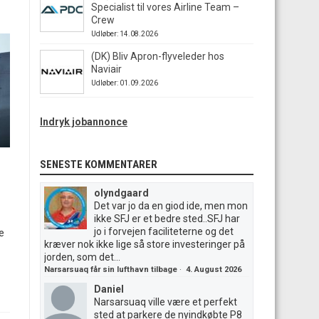
Specialist til vores Airline Team –
Crew
Udløber: 14.08.2026
(DK) Bliv Apron-flyveleder hos
Naviair
Udløber: 01.09.2026
Indryk jobannonce
SENESTE KOMMENTARER
olyndgaard
Det var jo da en giod ide, men mon
ikke SFJ er et bedre sted..SFJ har
jo i forvejen faciliteterne og det
e
kræver nok ikke lige så store investeringer på
jorden, som det...
Narsarsuaq får sin lufthavn tilbage
·
4. August 2026
Daniel
Narsarsuaq ville være et perfekt
sted at parkere de nyindkøbte P8