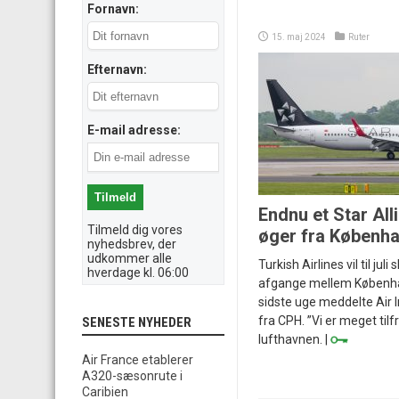
Fornavn:
15. maj 2024
Ruter
Efternavn:
E-mail adresse:
Endnu et Star Al
Tilmeld dig vores
øger fra Københ
nyhedsbrev, der
udkommer alle
Turkish Airlines vil til juli
hverdage kl. 06:00
afgange mellem Københav
sidste uge meddelte Air I
fra CPH. ”Vi er meget tilf
SENESTE NYHEDER
lufthavnen. |
Air France etablerer
A320-sæsonrute i
Caribien