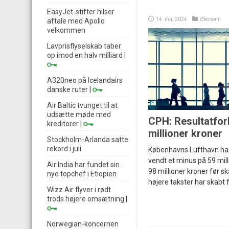
EasyJet-stifter hilser
14. maj 2024
Økonomi
aftale med Apollo
velkommen
Lavprisflyselskab taber
op imod en halv milliard
|
A320neo på Icelandairs
danske ruter
|
Air Baltic tvunget til at
udsætte møde med
CPH: Resultatfor
kreditorer
|
millioner kroner
Stockholm-Arlanda satte
rekord i juli
Københavns Lufthavn har 
vendt et minus på 59 mill
Air India har fundet sin
98 millioner kroner før s
nye topchef i Etiopien
højere takster har skabt
Wizz Air flyver i rødt
trods højere omsætning
|
Norwegian-koncernen