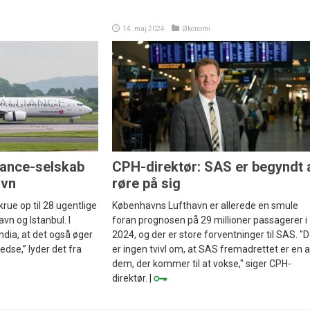
14. maj 2024
Økonomi
liance-selskab
CPH-direktør: SAS er begyndt 
avn
røre på sig
 skrue op til 28 ugentlige
Københavns Lufthavn er allerede en smule
n og Istanbul. I
foran prognosen på 29 millioner passagerer i
ndia, at det også øger
2024, og der er store forventninger til SAS. "D
redse,” lyder det fra
er ingen tvivl om, at SAS fremadrettet er en a
dem, der kommer til at vokse," siger CPH-
direktør. |