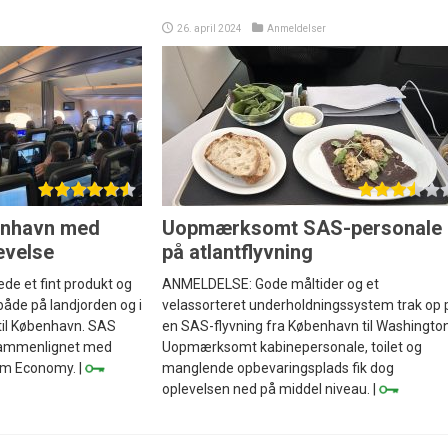
26. april 2024
Anmeldelser
benhavn med
Uopmærksomt SAS-personale
evelse
på atlantflyvning
e et fint produkt og
ANMELDELSE: Gode måltider og et
både på landjorden og i
velassorteret underholdningssystem trak op 
til København. SAS
en SAS-flyvning fra København til Washington
 sammenlignet med
Uopmærksomt kabinepersonale, toilet og
um Economy. |
manglende opbevaringsplads fik dog
oplevelsen ned på middel niveau. |