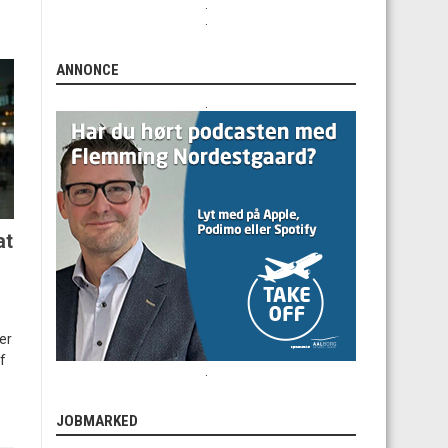
.
.
ANNONCE
.
at
er
f
.
JOBMARKED