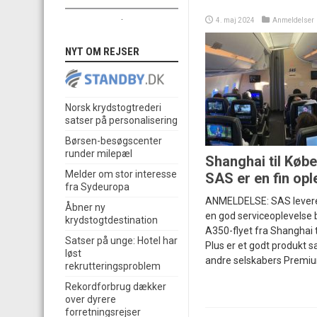
.
4. maj 2024
Anmeldelser
NYT OM REJSER
Norsk krydstogtrederi
satser på personalisering
Børsen-besøgscenter
runder milepæl
Shanghai til Kø
Melder om stor interesse
SAS er en fin opl
fra Sydeuropa
ANMELDELSE: SAS levered
Åbner ny
en god serviceoplevelse 
krydstogtdestination
A350-flyet fra Shanghai 
Satser på unge: Hotel har
Plus er et godt produkt
løst
andre selskabers Premi
rekrutteringsproblem
Rekordforbrug dækker
over dyrere
forretningsrejser