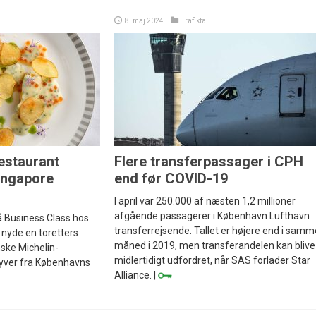
8. maj 2024
Trafiktal
estaurant
Flere transferpassager i CPH
Singapore
end før COVID-19
I april var 250.000 af næsten 1,2 millioner
afgående passagerer i København Lufthavn
å Business Class hos
transferrejsende. Tallet er højere end i samm
 nyde en toretters
måned i 2019, men transferandelen kan blive
ske Michelin-
midlertidigt udfordret, når SAS forlader Star
lyver fra Københavns
Alliance. |