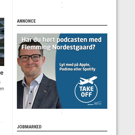
.
.
ANNONCE
.
ge
e
den
.
JOBMARKED