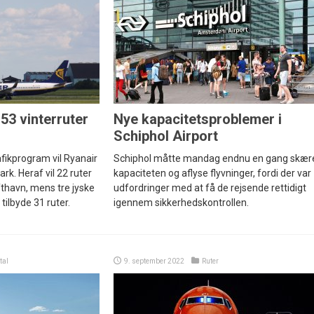
53 vinterruter
Nye kapacitetsproblemer i
Schiphol Airport
fikprogram vil Ryanair
Schiphol måtte mandag endnu en gang skære
rk. Heraf vil 22 ruter
kapaciteten og aflyse flyvninger, fordi der var
thavn, mens tre jyske
udfordringer med at få de rejsende rettidigt
ilbyde 31 ruter.
igennem sikkerhedskontrollen.
tal
9. september 2022
Ruter