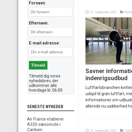
Fornavn:
21. september 2022
Politi
Efternavn:
E-mail adresse:
Savner informati
Tilmeld dig vores
indenrigsudbud
nyhedsbrev, der
udkommer alle
Luftfartsbranchen kvitte
hverdage kl. 06:00
udspil til grøn luftfart,
informationer om udbud
allerede nu usikkerhed ho
SENESTE NYHEDER
Air France etablerer
A320-sæsonrute i
Caribien
15. september 2022
Trafi