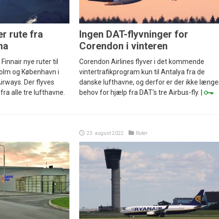
r rute fra
Ingen DAT-flyvninger for
ha
Corendon i vinteren
Finnair nye ruter til
Corendon Airlines flyver i det kommende
holm og København i
vintertrafikprogram kun til Antalya fra de
rways. Der flyves
danske lufthavne, og derfor er der ikke længe
ra alle tre lufthavne.
behov for hjælp fra DAT's tre Airbus-fly. |
23. august 2022
Ruter