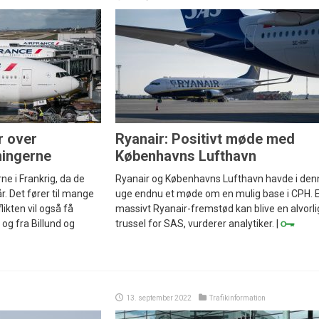
r over
Ryanair: Positivt møde med
ningerne
Københavns Lufthavn
ne i Frankrig, da de
Ryanair og Københavns Lufthavn havde i den
r. Det fører til mange
uge endnu et møde om en mulig base i CPH. 
likten vil også få
massivt Ryanair-fremstød kan blive en alvorli
 og fra Billund og
trussel for SAS, vurderer analytiker. |
13. september 2022
Trafikinformation