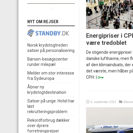
.
NYT OM REJSER
Energipriser i CP
være tredoblet
Norsk krydstogtrederi
satser på personalisering
De stigende energipriser
danske lufthavne, men f
Børsen-besøgscenter
runder milepæl
af den klimaindsats, der e
det værste, men håber på
Melder om stor interesse
CPH. |
fra Sydeuropa
Åbner ny
krydstogtdestination
Satser på unge: Hotel har
6. september 2022
Økono
løst
rekrutteringsproblem
Rekordforbrug dækker
over dyrere
forretningsrejser