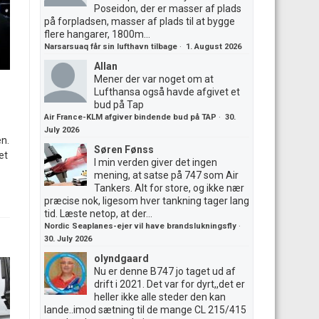
Poseidon, der er masser af plads
på forpladsen, masser af plads til at bygge
flere hangarer, 1800m...
Narsarsuaq får sin lufthavn tilbage
·
1. August 2026
Allan
Mener der var noget om at
Lufthansa også havde afgivet et
bud på Tap
Air France-KLM afgiver bindende bud på TAP
·
30.
July 2026
en.
Søren Fønss
et
I min verden giver det ingen
mening, at satse på 747 som Air
Tankers. Alt for store, og ikke nær
præcise nok, ligesom hver tankning tager lang
tid. Læste netop, at der...
Nordic Seaplanes-ejer vil have brandslukningsfly
·
30. July 2026
olyndgaard
Nu er denne B747 jo taget ud af
drift i 2021. Det var for dyrt,,det er
heller ikke alle steder den kan
lande..imod sætning til de mange CL 215/415