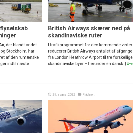
flyselskab
British Airways skærer ned på
ninger
skandinaviske ruter
Air, der blandt andet
I trafikprogrammet for den kommende vinter
o og Stockholm, har
reducerer British Airways antallet af afgange
rret af den rumænske
fra London Heathrow Airport til tre forskellige
nger indtil næste
skandinaviske byer – herunder én dansk. |
25. august 2022
Flådenyt