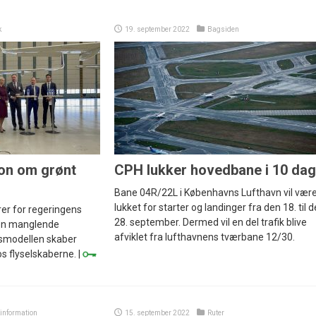
k
19. september 2022
Bagsiden
on om grønt
CPH lukker hovedbane i 10 da
Bane 04R/22L i Københavns Lufthavn vil vær
lukket for starter og landinger fra den 18. til 
rer for regeringens
28. september. Dermed vil en del trafik blive
 men manglende
afviklet fra lufthavnens tværbane 12/30.
smodellen skaber
s flyselskaberne. |
kinformation
15. september 2022
Ruter