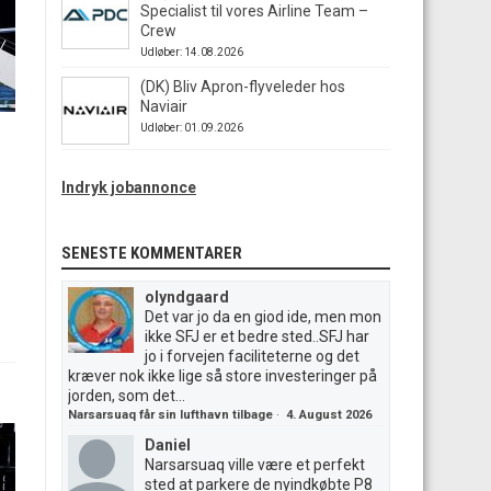
Specialist til vores Airline Team –
Crew
Udløber: 14.08.2026
(DK) Bliv Apron-flyveleder hos
Naviair
Udløber: 01.09.2026
Indryk jobannonce
SENESTE KOMMENTARER
olyndgaard
Det var jo da en giod ide, men mon
ikke SFJ er et bedre sted..SFJ har
jo i forvejen faciliteterne og det
kræver nok ikke lige så store investeringer på
jorden, som det...
Narsarsuaq får sin lufthavn tilbage
·
4. August 2026
Daniel
Narsarsuaq ville være et perfekt
sted at parkere de nyindkøbte P8