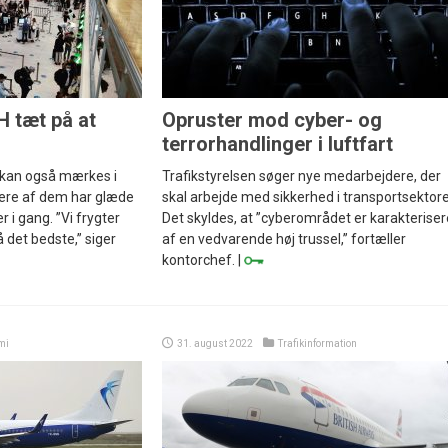
H tæt på at
Opruster mod cyber- og
terrorhandlinger i luftfart
 kan også mærkes i
Trafikstyrelsen søger nye medarbejdere, der
lere af dem har glæde
skal arbejde med sikkerhed i transportsektor
r i gang. ”Vi frygter
Det skyldes, at ”cyberområdet er karakteriser
 det bedste,” siger
af en vedvarende høj trussel,” fortæller
kontorchef. |
mi
31. august 2022
Trafikinformation