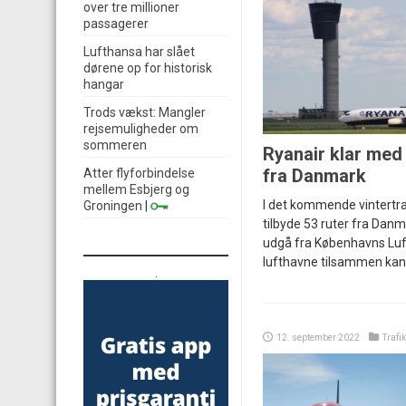
over tre millioner
passagerer
Lufthansa har slået
dørene op for historisk
hangar
Trods vækst: Mangler
rejsemuligheder om
sommeren
Ryanair klar med 
fra Danmark
Atter flyforbindelse
mellem Esbjerg og
I det kommende vintertra
Groningen
|
tilbyde 53 ruter fra Danma
udgå fra Københavns Luf
lufthavne tilsammen kan t
.
12. september 2022
Trafik