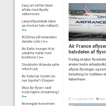
EasyJet-stifter hilser
aftale med Apollo
velkommen
Lavprisflyselskab taber
op imod en halv milliard
|
A320neo på Icelandairs
danske ruter
|
Air France aflyse
Air Baltic tvunget til at
halvdelen af flyv
udsætte møde med
kreditorer
|
Fredag strejker flyveleder
ønsker bedre arbejdsvilkå
Stockholm-Arlanda satte
rekord i juli
aflyste flyvninger, og konf
betydning for trafikken til
Air India har fundet sin
København.
nye topchef i Etiopien
Wizz Air flyver i rødt
trods højere omsætning
|
13. september 2022
Ruter
Norwegian-koncernen