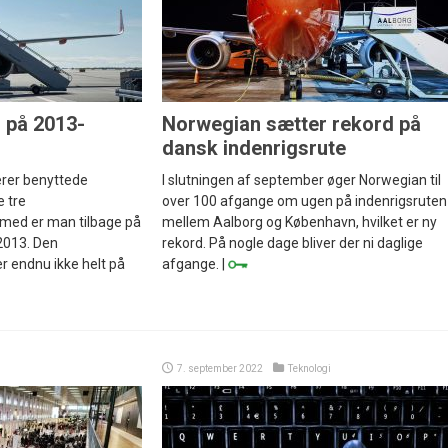
 på 2013-
Norwegian sætter rekord på
dansk indenrigsrute
gerer benyttede
I slutningen af september øger Norwegian til
 tre
over 100 afgange om ugen på indenrigsruten
ed er man tilbage på
mellem Aalborg og København, hvilket er ny
2013. Den
rekord. På nogle dage bliver der ni daglige
er endnu ikke helt på
afgange. |
7. september 2022
Teknologi