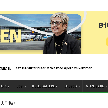
SENESTE:
Air France etablerer A320-sæsonrute i
SARKIV
JOB
BILLEDGALLERIER
ORDBOG
STANDBY.DK
 LUFTHAVN