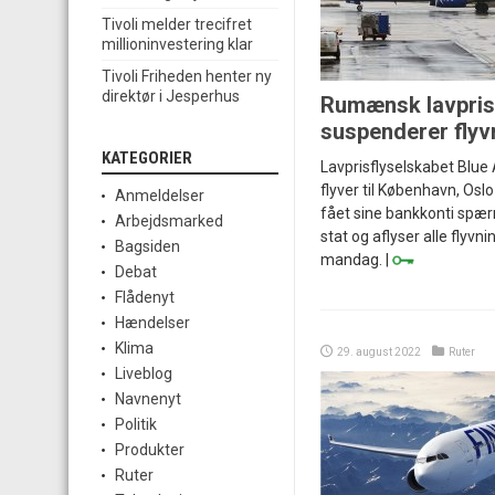
Tivoli melder trecifret
millioninvestering klar
Tivoli Friheden henter ny
direktør i Jesperhus
Rumænsk lavpris
suspenderer flyv
KATEGORIER
Lavprisflyselskabet Blue 
flyver til København, Osl
Anmeldelser
fået sine bankkonti spæ
Arbejdsmarked
stat og aflyser alle flyvni
Bagsiden
mandag. |
Debat
Flådenyt
Hændelser
Klima
29. august 2022
Ruter
Liveblog
Navnenyt
Politik
Produkter
Ruter