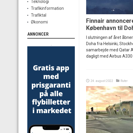
Teknologi
Trafikinformation
Trafiktal
Finnair annoncere
Økonomi
København til Do
ANNONCER
I slutningen af året åbner 
Doha fra Helsinki, Stock
.
samarbejde med Qatar Ai
dagligt med Airbus A330 f
24. august 2022
Ruter