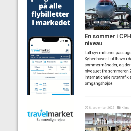
En sommer i CPH
niveau
I alt syv millioner passa
Københavns Lufthavn i de
sommermåneder, og derm
niveauet fra sommeren 
internationale rutetrafik 
omgangshøjde.
8. september 2022
Klima