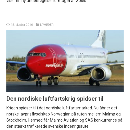
viser en ny undersøgelse foretaget af Spies.
15. oktober 2010
NYHEDER
Den nordiske luftfartskrig spidser til
Krigen spidser til i det nordiske luftfartsmarked. Nu åbner det
norske lavprisflyselskab Norwegian på ruten mellem Malmø og
Stockholm. Hermed får Malmö Aviation og SAS konkurrence på
den stærkt trafikerede svenske indenrigsrute.