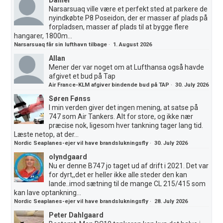
Narsarsuaq ville være et perfekt sted at parkere de
nyindkøbte P8 Poseidon, der er masser af plads på
forpladsen, masser af plads til at bygge flere
hangarer, 1800m...
Narsarsuaq får sin lufthavn tilbage
·
1. August 2026
Allan
Mener der var noget om at Lufthansa også havde
afgivet et bud på Tap
Air France-KLM afgiver bindende bud på TAP
·
30. July 2026
Søren Fønss
I min verden giver det ingen mening, at satse på
747 som Air Tankers. Alt for store, og ikke nær
præcise nok, ligesom hver tankning tager lang tid.
Læste netop, at der...
Nordic Seaplanes-ejer vil have brandslukningsfly
·
30. July 2026
olyndgaard
Nu er denne B747 jo taget ud af drift i 2021. Det var
for dyrt,,det er heller ikke alle steder den kan
lande..imod sætning til de mange CL 215/415 som
kan lave optankning...
Nordic Seaplanes-ejer vil have brandslukningsfly
·
28. July 2026
Peter Dahlgaard