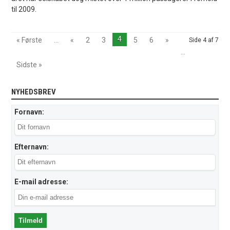
til 2009.
4
« Første
...
«
2
3
5
6
»
Side 4 af 7
...
Sidste »
NYHEDSBREV
Fornavn:
Efternavn:
E-mail adresse: