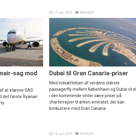
17. juni 2015
NYHEDER
anair-sag mod
Dubai til Gran Canaria-priser
Med indsættelsen af verdens største
passagerfly mellem København og Dubai vil d
d af at stævne SAS
i den kommende vinter være priser på
 det første Ryanair-
charterrejser til ørken-emiratet, der kan
ts.
konkurrere med Gran Canaria.
16. juni 2015
NYHEDER