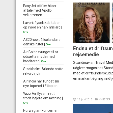
EasyJet-stifter hilser
aftale med Apollo
velkommen
Lavprisflyselskab taber
op imod en halv milliard
|
A320neo på Icelandairs
danske ruter
|
Endnu et driftsu
Air Baltic tvunget til at
rejsemedie
udsætte møde med
kreditorer
|
Scandinavian Travel Medi
udgiver magasinet Stand
Stockholm-Arlanda satte
med et driftsunderskud p
rekord i juli
en markant øgning i indt
Air India har fundet sin
nye topchef i Etiopien
Wizz Air flyver i rødt
trods højere omsætning
|
16. juni 2015
NYHEDER
Norwegian-koncernen