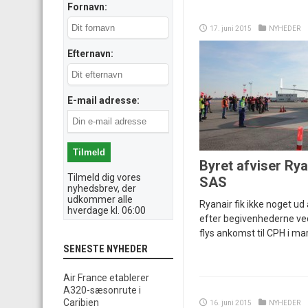
Fornavn:
17. juni 2015
NYHEDER
Efternavn:
E-mail adresse:
Byret afviser Ry
Tilmeld dig vores
SAS
nyhedsbrev, der
udkommer alle
Ryanair fik ikke noget u
hverdage kl. 06:00
efter begivenhederne ved
flys ankomst til CPH i mar
SENESTE NYHEDER
Air France etablerer
A320-sæsonrute i
Caribien
16. juni 2015
NYHEDER