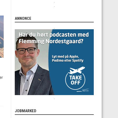
.
.
ANNONCE
.
er
.
JOBMARKED