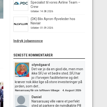
Specialist til vores Airline Team –
Crew
Udløber: 14.08.2026
(DK) Bliv Apron-flyveleder hos
Naviair
Udløber: 01.09.2026
Indryk jobannonce
SENESTE KOMMENTARER
olyndgaard
Det var jo da en giod ide, men mon
ikke SFJ er et bedre sted..SFJ har
jo i forvejen faciliteterne og det
kræver nok ikke lige så store investeringer på
jorden, som det...
Narsarsuaq får sin lufthavn tilbage
·
4. August 2026
Daniel
Narsarsuaq ville være et perfekt
sted at parkere de nyindkøbte P8