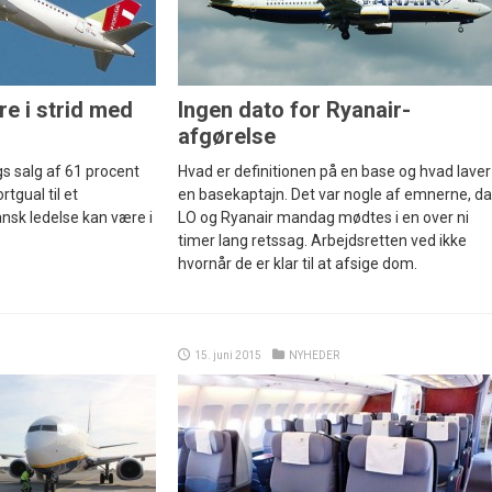
e i strid med
Ingen dato for Ryanair-
afgørelse
gs salg af 61 procent
Hvad er definitionen på en base og hvad laver
rtgual til et
en basekaptajn. Det var nogle af emnerne, da
nsk ledelse kan være i
LO og Ryanair mandag mødtes i en over ni
timer lang retssag. Arbejdsretten ved ikke
hvornår de er klar til at afsige dom.
15. juni 2015
NYHEDER