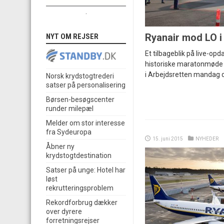
.
Ryanair mod LO i
NYT OM REJSER
Et tilbageblik på live-opd
historiske maratonmøde
i Arbejdsretten mandag de
Norsk krydstogtrederi
satser på personalisering
Børsen-besøgscenter
runder milepæl
Melder om stor interesse
fra Sydeuropa
15. juni 2015
NYHEDER
Åbner ny
krydstogtdestination
Satser på unge: Hotel har
løst
rekrutteringsproblem
Rekordforbrug dækker
over dyrere
forretningsrejser