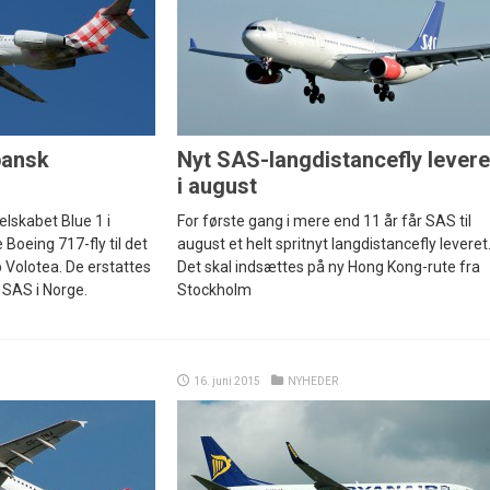
spansk
Nyt SAS-langdistancefly lever
i august
lskabet Blue 1 i
For første gang i mere end 11 år får SAS til
e Boeing 717-fly til det
august et helt spritnyt langdistancefly leveret
 Volotea. De erstattes
Det skal indsættes på ny Hong Kong-rute fra
 SAS i Norge.
Stockholm
16. juni 2015
NYHEDER