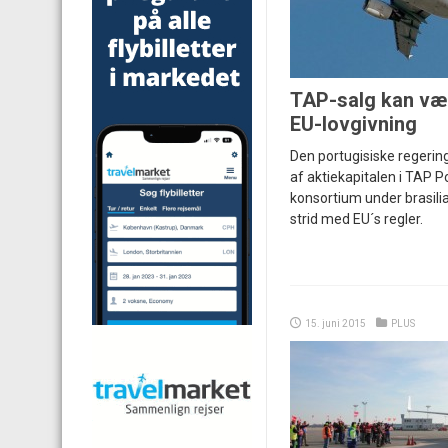
TAP-salg kan vær
EU-lovgivning
Den portugisiske regerin
af aktiekapitalen i TAP Po
konsortium under brasilia
strid med EU´s regler.
15. juni 2015
PLUS