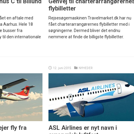
us C til Billund
Genvej til charterarrangørerne
flybilletter
gået en aftale med
Rejsesøgemaskinen Travelmarket.dk har nu
ra Aarhus. Hele 18
fået charterarrangørernes flybilletter med i
re busser fra
søgningerne. Dermed bliver det endnu
til den internationale
nemmere at finde de billigste flybilletter.
12. juni 2015
NYHEDER
jer fly fra
ASL Airlines er nyt navn i