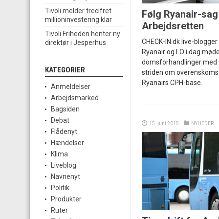
Tivoli melder trecifret
Følg Ryanair-sag
millioninvestering klar
Arbejdsretten
Tivoli Friheden henter ny
CHECK-IN.dk live-blogger 
direktør i Jesperhus
Ryanair og LO i dag mødes
domsforhandlinger med v
KATEGORIER
striden om overenskomst
Ryanairs CPH-base.
Anmeldelser
Arbejdsmarked
Bagsiden
Debat
15. juni 2015
NYHEDER
Flådenyt
Hændelser
Klima
Liveblog
Navnenyt
Politik
Produkter
Ruter