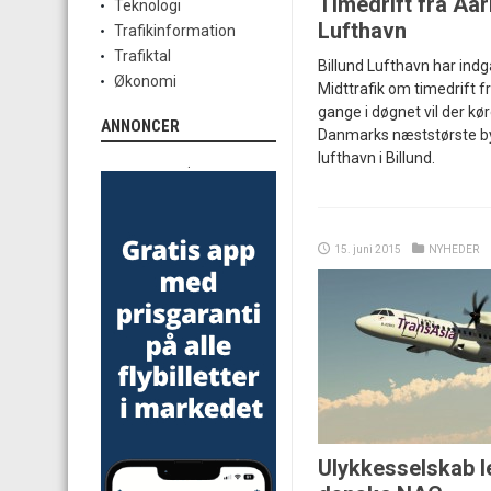
Timedrift fra Aarh
Teknologi
Lufthavn
Trafikinformation
Trafiktal
Billund Lufthavn har ind
Økonomi
Midttrafik om timedrift f
gange i døgnet vil der kø
ANNONCER
Danmarks næststørste by 
lufthavn i Billund.
.
15. juni 2015
NYHEDER
Ulykkesselskab le