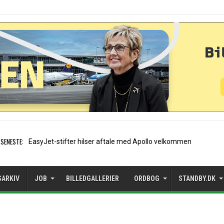
SENESTE:
Air France etablerer A320-sæsonrute i
SARKIV
JOB
BILLEDGALLERIER
ORDBOG
STANDBY.DK