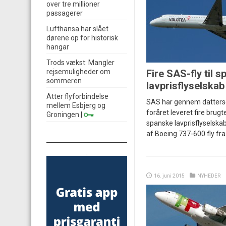
over tre millioner
passagerer
Lufthansa har slået
dørene op for historisk
hangar
Trods vækst: Mangler
rejsemuligheder om
Fire SAS-fly til 
sommeren
lavprisflyselskab
Atter flyforbindelse
SAS har gennem datterse
mellem Esbjerg og
foråret leveret fire brugt
Groningen
|
spanske lavprisflyselskab
af Boeing 737-600 fly fra
.
16. juni 2015
NYHEDER