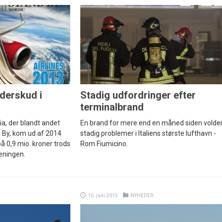
nderskud i
Stadig udfordringer efter
terminalbrand
a, der blandt andet
En brand for mere end en måned siden volde
 By, kom ud af 2014
stadig problemer i Italiens største lufthavn -
å 0,9 mio. kroner trods
Rom Fiumicino.
jeningen.
16. juni 2015
NYHEDER