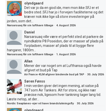
olyndgaard
Det var jo da en giod ide, men mon ikke SFJ er et
bedre sted..SFJ har jo i forvejen faciliteterne og det
kræver nok ikke lige så store investeringer på
jorden, som det...
Narsarsuaq får sin lufthavn tilbage
·
4. August 2026
Daniel
Narsarsuaq ville være et perfekt sted at parkere de
nyindkøbte P8 Poseidon, der er masser af plads på
forpladsen, masser af plads til at bygge flere
hangarer, 1800m...
Narsarsuaq får sin lufthavn tilbage
·
1. August 2026
Allan
Mener der var noget om at Lufthansa også havde
afgivet et bud på Tap
Air France-KLM afgiver bindende bud på TAP
·
30. July 2026
Søren Fønss
I min verden giver det ingen mening, at satse på
747 som Air Tankers. Alt for store, og ikke nær
præcise nok, ligesom hver tankning tager lang tid.
Læste netop, at der...
Nordic Seaplanes-ejer vil have brandslukningsfly
·
30. July 2026
olyndgaard