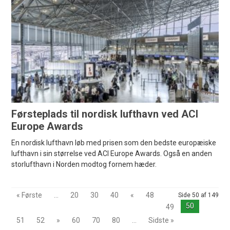
Førsteplads til nordisk lufthavn ved ACI
Europe Awards
En nordisk lufthavn løb med prisen som den bedste europæiske
lufthavn i sin størrelse ved ACI Europe Awards. Også en anden
storlufthavn i Norden modtog fornem hæder.
« Første
...
20
30
40
«
48
Side 50 af 149
50
49
51
52
»
60
70
80
...
Sidste »