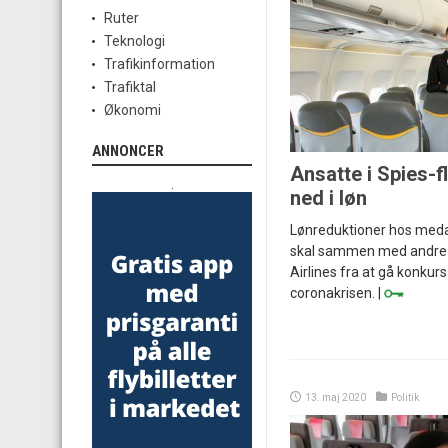
Ruter
Teknologi
Trafikinformation
Trafiktal
Økonomi
ANNONCER
Ansatte i Spies-f
.
ned i løn
Lønreduktioner hos meda
skal sammen med andre t
Airlines fra at gå konkur
coronakrisen. |
13. maj 2020
Politik