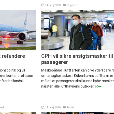
14. maj 2020
Bagsiden
t refundere
CPH vil sikre ansigtsmasker til
r
passagerer
onspolitik og vil
Maskepåbud i luftfarten kan give yderligere ri
rer kontant refusion
om ansigtsmasker. I Københavns Lufthavn er
 efter hollandsk
målet, at passagerer skal kunne købe masker 
næsten alle lufthavnens butikker. |
ked
14. maj 2020
Politik