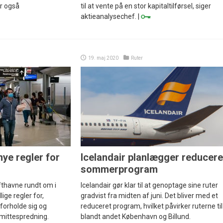
r også
til at vente på en stor kapitaltilførsel, siger
aktieanalysechef. |
19. maj 2020
Ruter
nye regler for
Icelandair planlægger reducere
sommerprogram
fthavne rundt om i
Icelandair gør klar til at genoptage sine ruter
ige regler for,
gradvist fra midten af juni. Det bliver med et
forholde sig og
reduceret program, hvilket påvirker ruterne til
mittespredning.
blandt andet København og Billund.