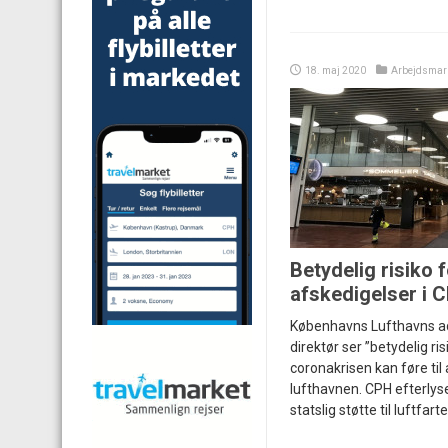
18. maj 2020
Arbejdsmar
Betydelig risiko 
afskedigelser i 
Københavns Lufthavns a
direktør ser ”betydelig risi
coronakrisen kan føre til 
lufthavnen. CPH efterlyse
statslig støtte til luftfarte