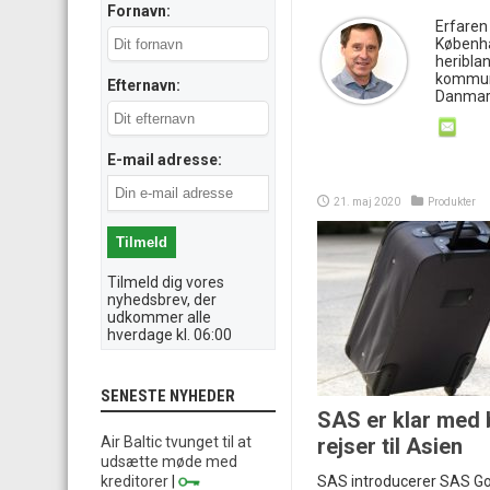
Fornavn:
Erfaren
Københa
heribla
kommun
Efternavn:
Danmark
E-mail adresse:
21. maj 2020
Produkter
Tilmeld dig vores
nyhedsbrev, der
udkommer alle
hverdage kl. 06:00
SENESTE NYHEDER
SAS er klar med
Air Baltic tvunget til at
rejser til Asien
udsætte møde med
kreditorer
|
SAS introducerer SAS Go 