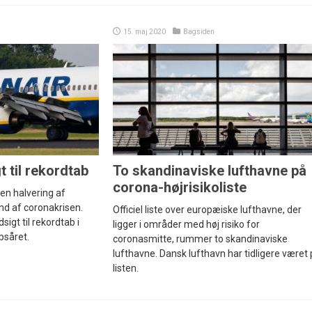
15. maj 2020
Bagsiden
t til rekordtab
To skandinaviske lufthavne på
corona-højrisikoliste
en halvering af
und af coronakrisen.
Officiel liste over europæiske lufthavne, der
sigt til rekordtab i
ligger i områder med høj risiko for
bsåret.
coronasmitte, rummer to skandinaviske
lufthavne. Dansk lufthavn har tidligere været
listen.