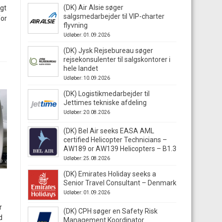
(DK) Air Alsie søger
gt
salgsmedarbejder til VIP-charter
for
flyvning
Udløber: 01.09.2026
(DK) Jysk Rejsebureau søger
rejsekonsulenter til salgskontorer i
hele landet
Udløber: 10.09.2026
(DK) Logistikmedarbejder til
Jettimes tekniske afdeling
Udløber: 20.08.2026
(DK) Bel Air seeks EASA AML
certified Helicopter Technicians –
AW189 or AW139 Helicopters – B1.3
Udløber: 25.08.2026
(DK) Emirates Holiday seeks a
Senior Travel Consultant – Denmark
Udløber: 01.09.2026
r
(DK) CPH søger en Safety Risk
d
Management Koordinator