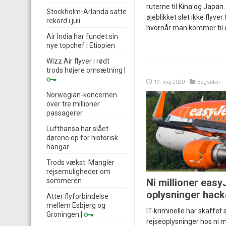
ruterne til Kina og Japan
Stockholm-Arlanda satte
øjeblikket slet ikke flyver 
rekord i juli
hvornår man kommer til d
Air India har fundet sin
nye topchef i Etiopien
Wizz Air flyver i rødt
trods højere omsætning
|
19. maj 2020
Bagsiden
Norwegian-koncernen
over tre millioner
passagerer
Lufthansa har slået
dørene op for historisk
hangar
Trods vækst: Mangler
rejsemuligheder om
sommeren
Ni millioner eas
oplysninger hack
Atter flyforbindelse
mellem Esbjerg og
IT-kriminelle har skaffet 
Groningen
|
rejseoplysninger hos ni m