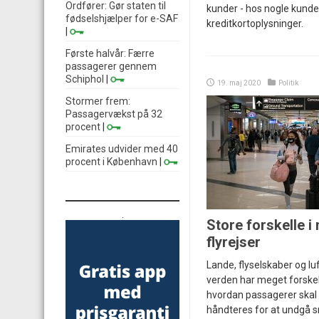
Ordfører: Gør staten til
kunder - hos nogle kunde
fødselshjælper for e-SAF
kreditkortoplysninger.
|
Første halvår: Færre
passagerer gennem
Schiphol
|
19. maj 2020
Politik
Stormer frem:
Passagervækst på 32
procent
|
Emirates udvider med 40
procent i København
|
.
Store forskelle i 
flyrejser
Lande, flyselskaber og lu
verden har meget forskell
hvordan passagerer skal 
håndteres for at undgå s