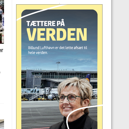
.
er
e