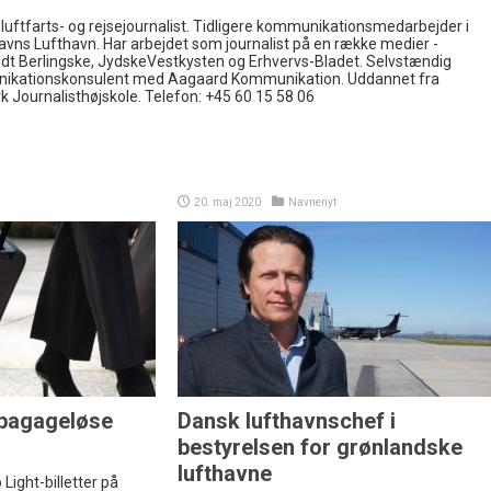
 luftfarts- og rejsejournalist. Tidligere kommunikationsmedarbejder i
vns Lufthavn. Har arbejdet som journalist på en række medier -
ndt Berlingske, JydskeVestkysten og Erhvervs-Bladet. Selvstændig
ikationskonsulent med Aagaard Kommunikation. Uddannet fra
 Journalisthøjskole. Telefon: +45 60 15 58 06
20. maj 2020
Navnenyt
 bagageløse
Dansk lufthavnschef i
bestyrelsen for grønlandske
lufthavne
Light-billetter på