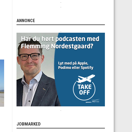
.
.
ANNONCE
.
.
JOBMARKED