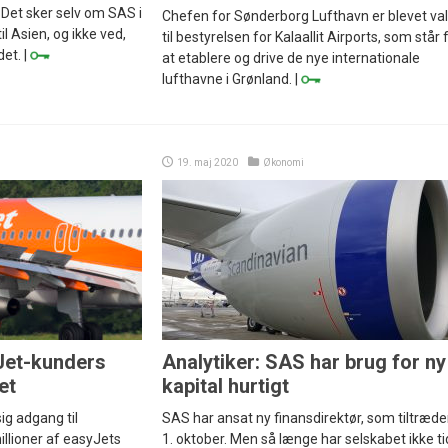
. Det sker selv om SAS i
Chefen for Sønderborg Lufthavn er blevet val
til Asien, og ikke ved,
til bestyrelsen for Kalaallit Airports, som står 
et. |
at etablere og drive de nye internationale
lufthavne i Grønland. |
19. maj 2020
Økonomi
yJet-kunders
Analytiker: SAS har brug for ny
et
kapital hurtigt
sig adgang til
SAS har ansat ny finansdirektør, som tiltræde
illioner af easyJets
1. oktober. Men så længe har selskabet ikke ti