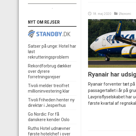
.
18. maj 2020
Økonomi
NYT OM REJSER
Satser på unge: Hotel har
løst
rekrutteringsproblem
Rekordforbrug dækker
over dyrere
Ryanair har udsig
forretningsrejser
Ryanair forventer tæt på 
Tivoli melder trecifret
passagertallet i år på gr
millioninvestering klar
Lavprisflyselskabet har ud
Tivoli Friheden henter ny
første kvartal af regnska
direktør i Jesperhus
Go Nordic: For få
danskere kender Oslo
Ruths Hotel udnævner
første hotelchef i over