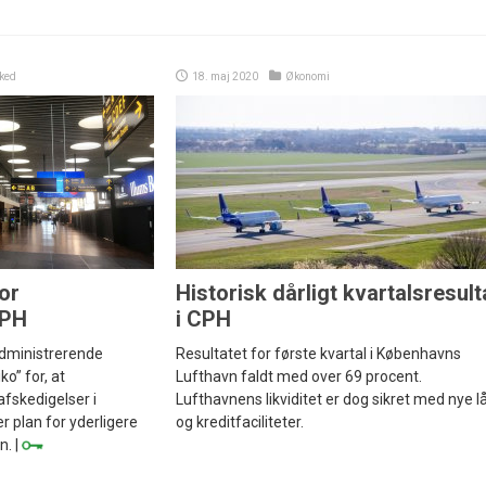
ked
18. maj 2020
Økonomi
for
Historisk dårligt kvartalsresult
CPH
i CPH
dministrerende
Resultatet for første kvartal i Københavns
ko” for, at
Lufthavn faldt med over 69 procent.
afskedigelser i
Lufthavnens likviditet er dog sikret med nye l
r plan for yderligere
og kreditfaciliteter.
n. |