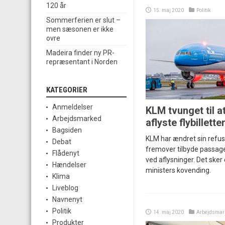
120 år
15. maj 2020
Politik
Sommerferien er slut –
men sæsonen er ikke
ovre
Madeira finder ny PR-
repræsentant i Norden
KATEGORIER
Anmeldelser
KLM tvunget til a
Arbejdsmarked
aflyste flybillette
Bagsiden
KLM har ændret sin refusi
Debat
fremover tilbyde passage
Flådenyt
ved aflysninger. Det sker
Hændelser
ministers kovending.
Klima
Liveblog
Navnenyt
Politik
14. maj 2020
Arbejdsmar
Produkter