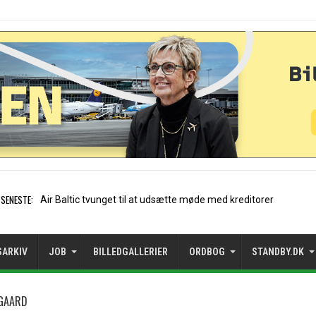
SENESTE:
Stockholm-Arlanda satte rekord i jul
SARKIV
JOB
BILLEDGALLERIER
ORDBOG
STANDBY.DK
AGAARD