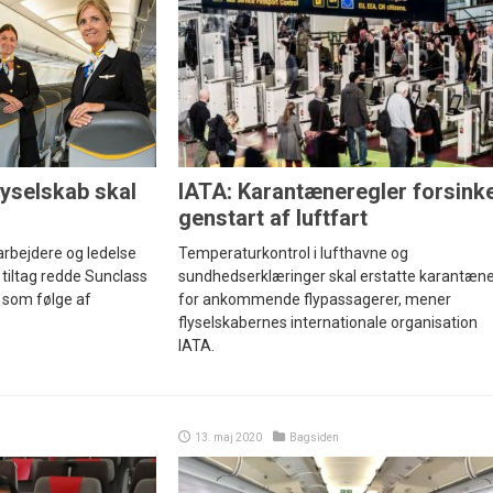
lyselskab skal
IATA: Karantæneregler forsink
genstart af luftfart
rbejdere og ledelse
Temperaturkontrol i lufthavne og
iltag redde Sunclass
sundhedserklæringer skal erstatte karantæn
s som følge af
for ankommende flypassagerer, mener
flyselskabernes internationale organisation
IATA.
13. maj 2020
Bagsiden