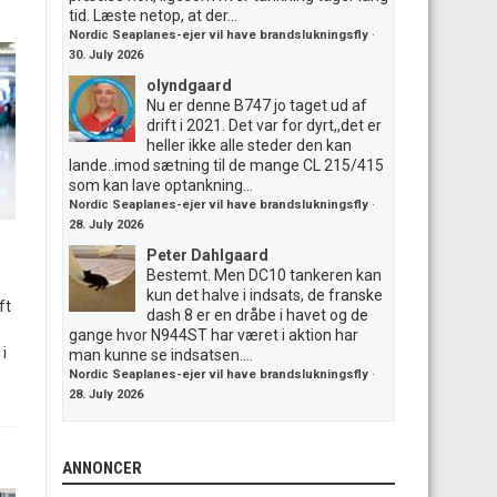
tid. Læste netop, at der...
Nordic Seaplanes-ejer vil have brandslukningsfly
·
30. July 2026
olyndgaard
Nu er denne B747 jo taget ud af
drift i 2021. Det var for dyrt,,det er
heller ikke alle steder den kan
lande..imod sætning til de mange CL 215/415
som kan lave optankning...
Nordic Seaplanes-ejer vil have brandslukningsfly
·
28. July 2026
Peter Dahlgaard
Bestemt. Men DC10 tankeren kan
kun det halve i indsats, de franske
ft
dash 8 er en dråbe i havet og de
gange hvor N944ST har været i aktion har
i
man kunne se indsatsen....
Nordic Seaplanes-ejer vil have brandslukningsfly
·
28. July 2026
ANNONCER