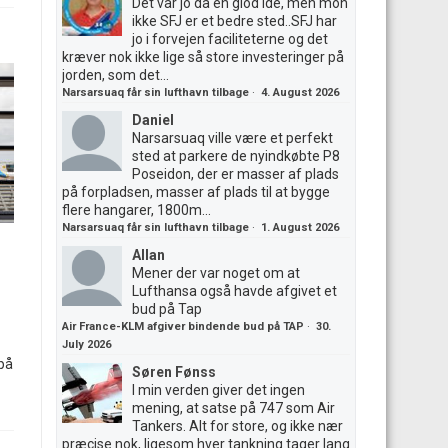
Det var jo da en giod ide, men mon
ikke SFJ er et bedre sted..SFJ har
jo i forvejen faciliteterne og det
kræver nok ikke lige så store investeringer på
jorden, som det...
Narsarsuaq får sin lufthavn tilbage
·
4. August 2026
Daniel
Narsarsuaq ville være et perfekt
sted at parkere de nyindkøbte P8
Poseidon, der er masser af plads
på forpladsen, masser af plads til at bygge
flere hangarer, 1800m...
Narsarsuaq får sin lufthavn tilbage
·
1. August 2026
Allan
Mener der var noget om at
Lufthansa også havde afgivet et
bud på Tap
Air France-KLM afgiver bindende bud på TAP
·
30.
July 2026
 på
Søren Fønss
I min verden giver det ingen
mening, at satse på 747 som Air
Tankers. Alt for store, og ikke nær
præcise nok, ligesom hver tankning tager lang