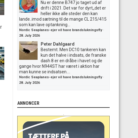
Nu er denne B747 jo taget ud af
drift i 2021. Det var for dyrt,,det er
heller ikke alle steder den kan
lande..imod sætning til de mange CL 215/415
som kan lave optankning...
r
Nordic Seaplanes-ejer vil have brandslukningsfly
·
28. July 2026
Peter Dahlgaard
Bestemt. Men DC10 tankeren kan
kun det halve i indsats, de franske
dash 8 er en dråbe i havet og de
gange hvor N944ST har været i aktion har
man kunne se indsatsen....
Nordic Seaplanes-ejer vil have brandslukningsfly
·
28. July 2026
ANNONCER
.