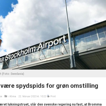
 (Foto: Swedavia)
være spydspids for grøn omstilling
oe
i
Klima
22. februar 2023 kl. 10:22
Print
 været lukningstruet, slår den svenske regering nu fast, at Bromma