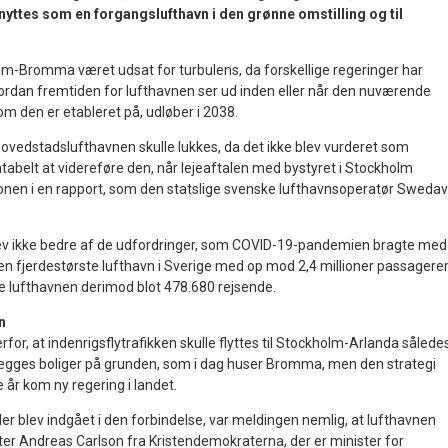
enyttes som en forgangslufthavn i den grønne omstilling og til
lm-Bromma været udsat for turbulens, da forskellige regeringer har
hvordan fremtiden for lufthavnen ser ud inden eller når den nuværende
som den er etableret på, udløber i 2038.
t hovedstadslufthavnen skulle lukkes, da det ikke blev vurderet som
belt at videreføre den, når lejeaftalen med bystyret i Stockholm
ionen i en rapport, som den statslige svenske lufthavnsoperatør Swedav
lev ikke bedre af de udfordringer, som COVID-19-pandemien bragte med
en fjerdestørste lufthavn i Sverige med op mod 2,4 millioner passagere
te lufthavnen derimod blot 478.680 rejsende.
n
rfor, at indenrigsflytrafikken skulle flyttes til Stockholm-Arlanda således
lægges boliger på grunden, som i dag huser Bromma, men den strategi
e år kom ny regering i landet.
er blev indgået i den forbindelse, var meldingen nemlig, at lufthavnen
ter Andreas Carlson fra Kristendemokraterna, der er minister for