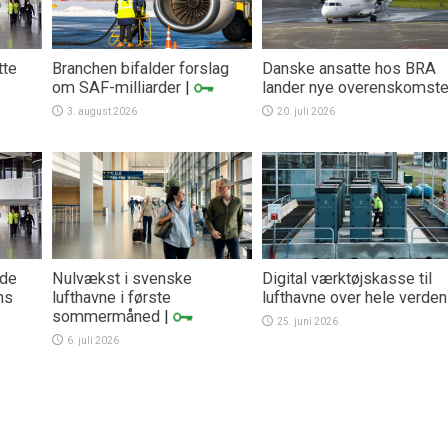
tte
Branchen bifalder forslag
Danske ansatte hos BRA
om SAF-milliarder
|
lander nye overenskomste
3. august 2026
20. juli 2026
vde
Nulvækst i svenske
Digital værktøjskasse til
ns
lufthavne i første
lufthavne over hele verden
sommermåned
|
25. juni 2026
6. juli 2026