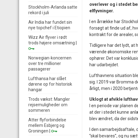
overlever og i stedet b
Stockholm-Arlanda satte
elflyvninger.
rekord i juli
I en årrække har Stockho
Air India har fundet sin
nye topchef i Etiopien
forsøgt at finde ud af, 
kontrakt for de arealer, 
Wizz Air flyver i rødt
trods højere omsætning
|
Tidligere har det lydt, a
værende økonomiske renta
Norwegian-koncernen
ophører. Det var konklus
over tre millioner
har udarbejdet.
passagerer
Lufthavnens situation b
Lufthansa har slået
sig. I 2019 var Bromma d
dørene op for historisk
årligt, men i 2020 betjen
hangar
Trods vækst: Mangler
Uklogt at afvikle lufthav
rejsemuligheder om
I en periode var planen de
sommeren
at der i stedet kunne an
blev ændret, da der sidst
Atter flyforbindelse
mellem Esbjerg og
I den samarbejdsaftale, d
Groningen
|
”skal bevares”, og nu sæt