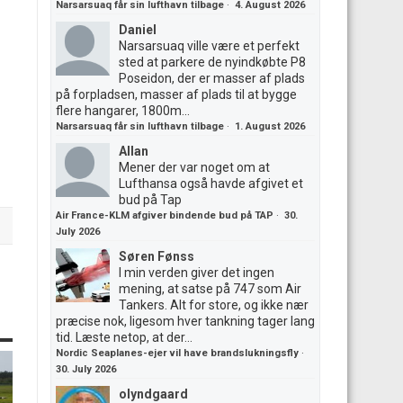
Narsarsuaq får sin lufthavn tilbage
·
4. August 2026
Daniel
Narsarsuaq ville være et perfekt
sted at parkere de nyindkøbte P8
Poseidon, der er masser af plads
på forpladsen, masser af plads til at bygge
flere hangarer, 1800m...
Narsarsuaq får sin lufthavn tilbage
·
1. August 2026
Allan
Mener der var noget om at
Lufthansa også havde afgivet et
bud på Tap
Air France-KLM afgiver bindende bud på TAP
·
30.
July 2026
Søren Fønss
I min verden giver det ingen
mening, at satse på 747 som Air
Tankers. Alt for store, og ikke nær
præcise nok, ligesom hver tankning tager lang
tid. Læste netop, at der...
Nordic Seaplanes-ejer vil have brandslukningsfly
·
30. July 2026
olyndgaard