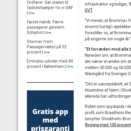
Ordfører: Gør staten til
infrastruktur og boliger,
fødselshjælper for e-SAF
SVT
.
|
”Vi mener, at Bromma i f
Første halvår: Færre
enormt hurtigt i øjeblikke
passagerer gennem
Schiphol
|
forestiller os, at Bromma
på vingerne om nogle år.”
Stormer frem:
Passagervækst på 32
”Et forræderi mod alle 
procent
|
Nyheden om, at Bromma un
Emirates udvider med 40
der nærer et ønske om at 
procent i København
|
mellem 30.000 og 50.000 
Wanngård fra Sveriges S
”Det er uacceptabelt, at 
.
titusindvis af hjem i Sto
allerede har udfordringe
Rollen som spydspids i d
profil, som Braathens Regi
benytter Stockholm-Brom
flyvning med 100 procen