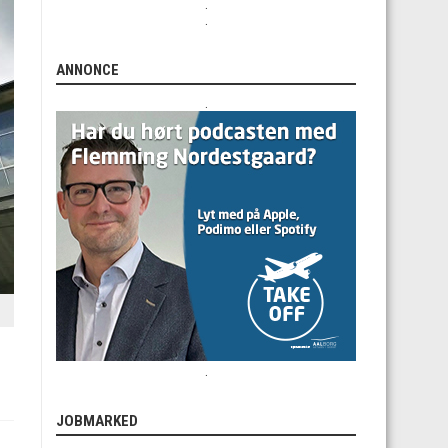
.
.
ANNONCE
.
.
JOBMARKED