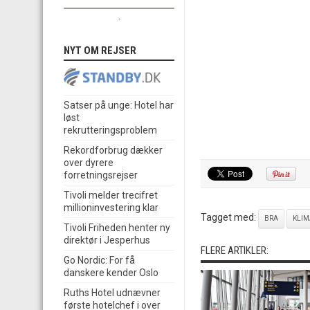
.
NYT OM REJSER
Satser på unge: Hotel har
løst
rekrutteringsproblem
Rekordforbrug dækker
over dyrere
forretningsrejser
Tivoli melder trecifret
millioninvestering klar
Tagget med:
BRA
KLIM
Tivoli Friheden henter ny
direktør i Jesperhus
FLERE ARTIKLER:
Go Nordic: For få
danskere kender Oslo
Ruths Hotel udnævner
første hotelchef i over