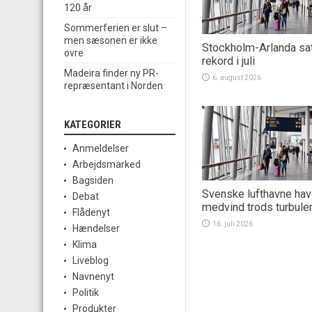
120 år
Sommerferien er slut –
men sæsonen er ikke
Stockholm-Arlanda sa
ovre
rekord i juli
Madeira finder ny PR-
6. august 2026
repræsentant i Norden
KATEGORIER
Anmeldelser
Arbejdsmarked
Bagsiden
Svenske lufthavne ha
Debat
medvind trods turbule
Flådenyt
16. juli 2026
Hændelser
Klima
Liveblog
Navnenyt
Politik
Produkter