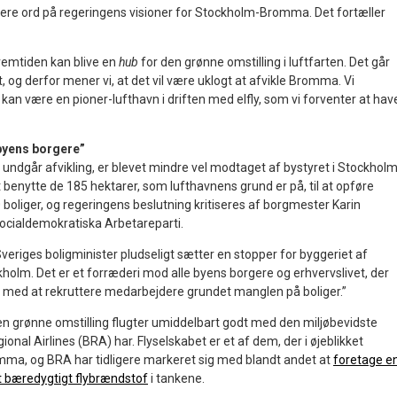
 flere ord på regeringens visioner for Stockholm-Bromma. Det fortæller
remtiden kan blive en
hub
for den grønne omstilling i luftfarten. Det går
t, og derfor mener vi, at det vil være uklogt at afvikle Bromma. Vi
 kan være en pioner-lufthavn i driften med elfly, som vi forventer at hav
byens borgere”
dgår afvikling, er blevet mindre vel modtaget af bystyret i Stockholm
benytte de 185 hektarer, som lufthavnens grund er på, til at opføre
boliger, og regeringens beslutning kritiseres af borgmester Karin
ocialdemokratiska Arbetareparti.
Sveriges boligminister pludseligt sætter en stopper for byggeriet af
ckholm. Det er et forræderi mod alle byens borgere og erhvervslivet, der
r med at rekruttere medarbejdere grundet manglen på boliger.”
en grønne omstilling flugter umiddelbart godt med den miljøbevidste
onal Airlines (BRA) har. Flyselskabet er et af dem, der i øjeblikket
ma, og BRA har tidligere markeret sig med blandt andet at
foretage e
t bæredygtigt flybrændstof
i tankene.