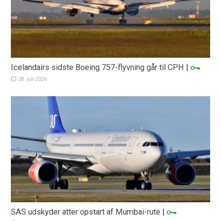
Icelandairs sidste Boeing 757-flyvning går til CPH
|
28. juli 2026
SAS udskyder atter opstart af Mumbai-rute
|