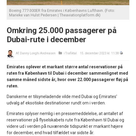
Boeing 777-300ER fra Emirates i Københavns Lufthavn. (Foto:
Marieke van Hulst Pedersen | Theaviationplatform.dk)
Omkring 25.000 passagerer på
Dubai-rute i december
Af:
Danny Longhi Andreasen
i
Trafiktal
15. december 2023 kl. 11:38
Print
Emirates oplever et markant større antal reservationer på
ruten fra København til Dubai i december sammenlignet med
samme måned sidste år, hvor over 22.000 passagerer fløj på
ruten.
Danskerne er tilsyneladende vilde med Dubai og Emirates’
udvalg af eksotiske destinationer rundt om i verden.
Emirates oplyser nemlig i en pressemeddelelse, at antallet af
reservationer på flyselskabets rute fra København til Dubai og
videre ud i verden på nuværende tidspunkt er markant højere
for december, end hvad tilfældet var sidste år.