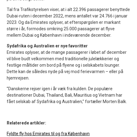
Tal fra Trafikstyrelsen viser, at i alt 22.396 passagerer benyttede
Dubai-ruten i december 2022, mens antallet var 24.766 i januar
2023. Og da Emirates oplyser, at efterspørgslen er markant
større i år, formodes omkring 25.000 passagerer at flyve
mellem Dubai og København i indeværende december.
Sydafrika og Australien er nye favoritter
Emirates oplyser, at de mange passagerer i løbet af december
vil blive budt velkommen med traditionelle julelækkerier og
festlige måltider om bord på flyene og i selskabets lounger.
Dette kan de således nyde på vej mod ferievarmen – eller på
hjemrejsen.
”Danskerne rejser igen i år væk fra kulden. De populære
destinationer Dubai, Thailand, Bali, Mauritius og Vietnam har
fået selskab af Sydafrika og Australien,” fortæller Morten Balk.
Relaterede artikler:
Fyldte fly hos Emirates til og fra København