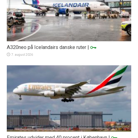
A320neo på Icelandairs danske ruter
|
7. august 2026
Emirates udvider med 40 procent i København
|