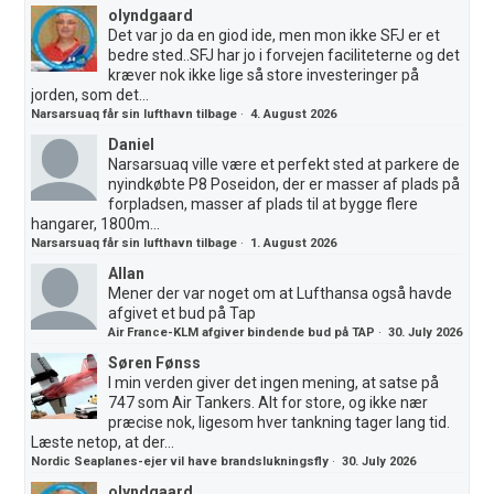
olyndgaard
Det var jo da en giod ide, men mon ikke SFJ er et
bedre sted..SFJ har jo i forvejen faciliteterne og det
kræver nok ikke lige så store investeringer på
jorden, som det...
Narsarsuaq får sin lufthavn tilbage
·
4. August 2026
Daniel
Narsarsuaq ville være et perfekt sted at parkere de
nyindkøbte P8 Poseidon, der er masser af plads på
forpladsen, masser af plads til at bygge flere
hangarer, 1800m...
Narsarsuaq får sin lufthavn tilbage
·
1. August 2026
Allan
Mener der var noget om at Lufthansa også havde
afgivet et bud på Tap
Air France-KLM afgiver bindende bud på TAP
·
30. July 2026
Søren Fønss
I min verden giver det ingen mening, at satse på
747 som Air Tankers. Alt for store, og ikke nær
præcise nok, ligesom hver tankning tager lang tid.
Læste netop, at der...
Nordic Seaplanes-ejer vil have brandslukningsfly
·
30. July 2026
olyndgaard