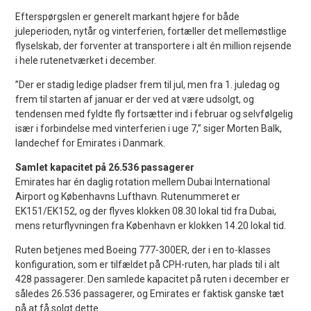
Efterspørgslen er generelt markant højere for både
juleperioden, nytår og vinterferien, fortæller det mellemøstlige
flyselskab, der forventer at transportere i alt én million rejsende
i hele rutenetværket i december.
”Der er stadig ledige pladser frem til jul, men fra 1. juledag og
frem til starten af januar er der ved at være udsolgt, og
tendensen med fyldte fly fortsætter ind i februar og selvfølgelig
især i forbindelse med vinterferien i uge 7,” siger Morten Balk,
landechef for Emirates i Danmark.
Samlet kapacitet på 26.536 passagerer
Emirates har én daglig rotation mellem Dubai International
Airport og Københavns Lufthavn. Rutenummeret er
EK151/EK152, og der flyves klokken 08.30 lokal tid fra Dubai,
mens returflyvningen fra København er klokken 14.20 lokal tid.
Ruten betjenes med Boeing 777-300ER, der i en to-klasses
konfiguration, som er tilfældet på CPH-ruten, har plads til i alt
428 passagerer. Den samlede kapacitet på ruten i december er
således 26.536 passagerer, og Emirates er faktisk ganske tæt
på at få solgt dette.