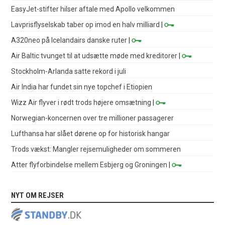
EasyJet-stifter hilser aftale med Apollo velkommen
Lavprisflyselskab taber op imod en halv milliard
|
A320neo på Icelandairs danske ruter
|
Air Baltic tvunget til at udsætte møde med kreditorer
|
Stockholm-Arlanda satte rekord i juli
Air India har fundet sin nye topchef i Etiopien
Wizz Air flyver i rødt trods højere omsætning
|
Norwegian-koncernen over tre millioner passagerer
Lufthansa har slået dørene op for historisk hangar
Trods vækst: Mangler rejsemuligheder om sommeren
Atter flyforbindelse mellem Esbjerg og Groningen
|
NYT OM REJSER