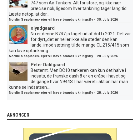
747 som Air Tankers. Alt for store, og ikke nær
præcise nok, ligesom hver tankning tager lang tid.
Læste netop, at der...
Nordic Seaplanes-ejer vil have brandslukningsfly
·
30. July 2026
olyndgaard
Nu er denne B747 jo taget ud af drift i 2021. Det var
for dyrt,,det er heller ikke alle steder den kan
lande..imod sætning til de mange CL 215/415 som
kan lave optankning...
Nordic Seaplanes-ejer vil have brandslukningsfly
·
28. July 2026
Peter Dahlgaard
Bestemt. Men DC10 tankeren kan kun det halve i
indsats, de franske dash 8 er en dråbe i havet og
de gange hvor N944ST har været i aktion har man
kunne se indsatsen....
Nordic Seaplanes-ejer vil have brandslukningsfly
·
28. July 2026
ANNONCER
.