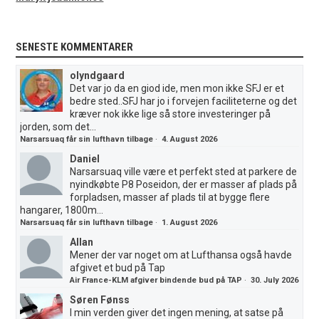
SENESTE KOMMENTARER
olyndgaard
Det var jo da en giod ide, men mon ikke SFJ er et
bedre sted..SFJ har jo i forvejen faciliteterne og det
kræver nok ikke lige så store investeringer på
jorden, som det...
Narsarsuaq får sin lufthavn tilbage
·
4. August 2026
Daniel
Narsarsuaq ville være et perfekt sted at parkere de
nyindkøbte P8 Poseidon, der er masser af plads på
forpladsen, masser af plads til at bygge flere
hangarer, 1800m...
Narsarsuaq får sin lufthavn tilbage
·
1. August 2026
Allan
Mener der var noget om at Lufthansa også havde
afgivet et bud på Tap
Air France-KLM afgiver bindende bud på TAP
·
30. July 2026
Søren Fønss
I min verden giver det ingen mening, at satse på