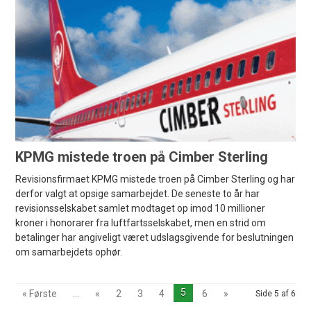
KPMG mistede troen på Cimber Sterling
Revisionsfirmaet KPMG mistede troen på Cimber Sterling og har
derfor valgt at opsige samarbejdet. De seneste to år har
revisionsselskabet samlet modtaget op imod 10 millioner
kroner i honorarer fra luftfartsselskabet, men en strid om
betalinger har angiveligt været udslagsgivende for beslutningen
om samarbejdets ophør.
5
« Første
...
«
2
3
4
6
»
Side 5 af 6