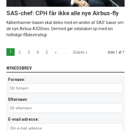
SAS-chef: CPH får ikke alle nye Airbus-fly
Københavner-basen skal deles med en anden af SAS' baser om
de nye Airbus A320neo. Dermed gør selskabet op med sin
hidtidige flådestrategi.
1
2
3
4
5
»
...
Sidste »
Side 1 af 7
NYHEDSBREV
Fornavn:
Efternavn:
E-mail adresse: