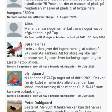
nyindkøbte P8 Poseidon, der er masser af plads på
forpladsen, masser af plads til at bygge flere
hangarer, 1800m...
Narsarsuaq får sin lufthavn tilbage
·
1. August 2026
Allan
Mener der var noget om at Lufthansa også havde
afgivet et bud på Tap
Air France-KLM afgiver bindende bud på TAP
·
30. July 2026
Søren Fønss
I min verden giver det ingen mening, at satse på
747 som Air Tankers. Alt for store, og ikke nær
præcise nok, ligesom hver tankning tager lang tid.
Læste netop, at der...
Nordic Seaplanes-ejer vil have brandslukningsfly
·
30. July 2026
olyndgaard
Nu er denne B747 jo taget ud af drift i 2021. Det var
for dyrt,,det er heller ikke alle steder den kan
lande..imod sætning til de mange CL 215/415 som
kan lave optankning...
Nordic Seaplanes-ejer vil have brandslukningsfly
·
28. July 2026
Peter Dahlgaard
Bestemt. Men DC10 tankeren kan kun det halve i
indsats, de franske dash 8 er en dråbe i havet og