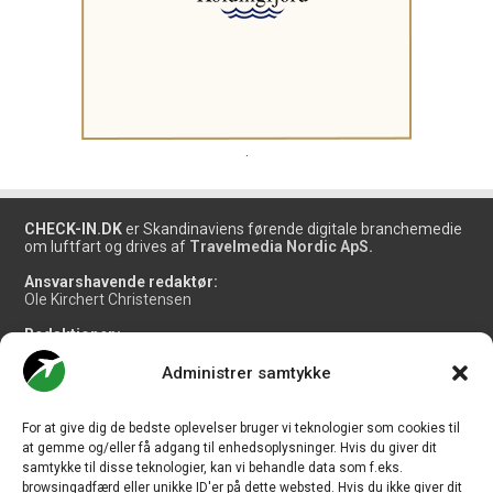
.
CHECK-IN.DK
er Skandinaviens førende digitale branchemedie
om luftfart og drives af
Travelmedia Nordic ApS.
Ansvarshavende redaktør:
Ole Kirchert Christensen
Redaktionen:
Christian Granhøj Skouboe
Henrik Baumgarten
Administrer samtykke
Danny Longhi Andreasen
Mathias Majlund Laursen
For at give dig de bedste oplevelser bruger vi teknologier som cookies til
Salg og jobannoncer:
at gemme og/eller få adgang til enhedsoplysninger. Hvis du giver dit
salg@travelmedianordic.com
samtykke til disse teknologier, kan vi behandle data som f.eks.
browsingadfærd eller unikke ID'er på dette websted. Hvis du ikke giver dit