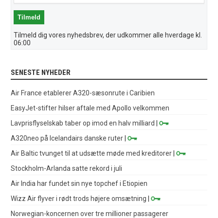
Tilmeld dig vores nyhedsbrev, der udkommer alle hverdage kl.
06:00
SENESTE NYHEDER
Air France etablerer A320-sæsonrute i Caribien
EasyJet-stifter hilser aftale med Apollo velkommen
Lavprisflyselskab taber op imod en halv milliard
|
A320neo på Icelandairs danske ruter
|
Air Baltic tvunget til at udsætte møde med kreditorer
|
Stockholm-Arlanda satte rekord i juli
Air India har fundet sin nye topchef i Etiopien
Wizz Air flyver i rødt trods højere omsætning
|
Norwegian-koncernen over tre millioner passagerer