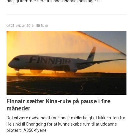
dagligt kommer flere tusinde indenrigspassager til.
28. oktober 2016
Ruter
Finnair sætter Kina-rute på pause i fire
måneder
Det vil være nødvendigt for Finnair midlertidigt at lukke ruten fra
Helsinki til Chongqing for at kunne skabe rum til at uddanne
piloter til A350-flyene.