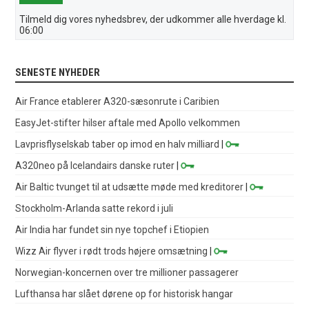
Tilmeld dig vores nyhedsbrev, der udkommer alle hverdage kl.
06:00
SENESTE NYHEDER
Air France etablerer A320-sæsonrute i Caribien
EasyJet-stifter hilser aftale med Apollo velkommen
Lavprisflyselskab taber op imod en halv milliard
|
A320neo på Icelandairs danske ruter
|
Air Baltic tvunget til at udsætte møde med kreditorer
|
Stockholm-Arlanda satte rekord i juli
Air India har fundet sin nye topchef i Etiopien
Wizz Air flyver i rødt trods højere omsætning
|
Norwegian-koncernen over tre millioner passagerer
Lufthansa har slået dørene op for historisk hangar