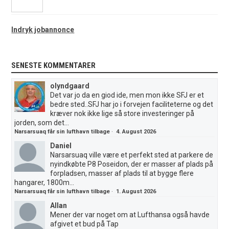
Indryk jobannonce
SENESTE KOMMENTARER
olyndgaard
Det var jo da en giod ide, men mon ikke SFJ er et
bedre sted..SFJ har jo i forvejen faciliteterne og det
kræver nok ikke lige så store investeringer på
jorden, som det...
Narsarsuaq får sin lufthavn tilbage
·
4. August 2026
Daniel
Narsarsuaq ville være et perfekt sted at parkere de
nyindkøbte P8 Poseidon, der er masser af plads på
forpladsen, masser af plads til at bygge flere
hangarer, 1800m...
Narsarsuaq får sin lufthavn tilbage
·
1. August 2026
Allan
Mener der var noget om at Lufthansa også havde
afgivet et bud på Tap