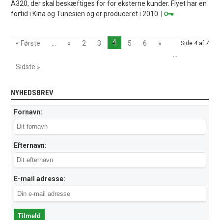
A320, der skal beskæftiges for for eksterne kunder. Flyet har en
fortid i Kina og Tunesien og er produceret i 2010. |
4
« Første
...
«
2
3
5
6
»
Side 4 af 7
...
Sidste »
NYHEDSBREV
Fornavn:
Efternavn:
E-mail adresse: