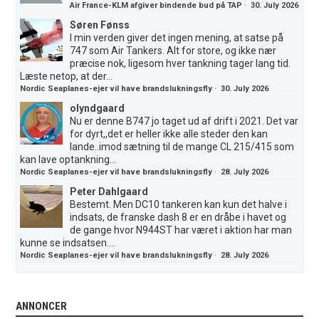
Air France-KLM afgiver bindende bud på TAP
·
30. July 2026
Søren Fønss
I min verden giver det ingen mening, at satse på
747 som Air Tankers. Alt for store, og ikke nær
præcise nok, ligesom hver tankning tager lang tid.
Læste netop, at der...
Nordic Seaplanes-ejer vil have brandslukningsfly
·
30. July 2026
olyndgaard
Nu er denne B747 jo taget ud af drift i 2021. Det var
for dyrt,,det er heller ikke alle steder den kan
lande..imod sætning til de mange CL 215/415 som
kan lave optankning...
Nordic Seaplanes-ejer vil have brandslukningsfly
·
28. July 2026
Peter Dahlgaard
Bestemt. Men DC10 tankeren kan kun det halve i
indsats, de franske dash 8 er en dråbe i havet og
de gange hvor N944ST har været i aktion har man
kunne se indsatsen....
Nordic Seaplanes-ejer vil have brandslukningsfly
·
28. July 2026
ANNONCER