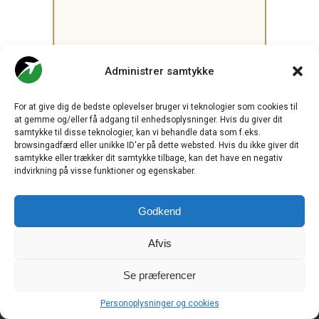
.
Administrer samtykke
For at give dig de bedste oplevelser bruger vi teknologier som cookies til
CHECK-IN.DK
er Skandinaviens førende digitale branchemedie
at gemme og/eller få adgang til enhedsoplysninger. Hvis du giver dit
om luftfart og drives af
Travelmedia Nordic ApS.
samtykke til disse teknologier, kan vi behandle data som f.eks.
browsingadfærd eller unikke ID'er på dette websted. Hvis du ikke giver dit
Ansvarshavende redaktør:
samtykke eller trækker dit samtykke tilbage, kan det have en negativ
Ole Kirchert Christensen
indvirkning på visse funktioner og egenskaber.
Redaktionen:
Christian Granhøj Skouboe
Henrik Baumgarten
Godkend
Danny Longhi Andreasen
Mathias Majlund Laursen
Afvis
Salg og jobannoncer:
salg@travelmedianordic.com
Se præferencer
Vi tager ansvar for indholdet og er tilmeldt
Personoplysninger og cookies