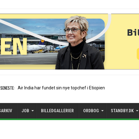
SENESTE:
Wizz Air flyver i rødt trods højere
SARKIV
JOB
BILLEDGALLERIER
ORDBOG
STANDBY.DK