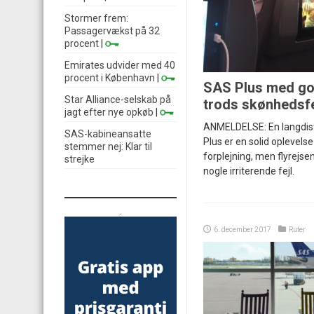
Stormer frem:
Passagervækst på 32
procent
|
Emirates udvider med 40
procent i København
|
SAS Plus med go
Star Alliance-selskab på
trods skønhedsfe
jagt efter nye opkøb
|
ANMELDELSE: En langdis
SAS-kabineansatte
Plus er en solid oplevels
stemmer nej: Klar til
forplejning, men flyrejs
strejke
nogle irriterende fejl.
.
6. december 2017
Ruter