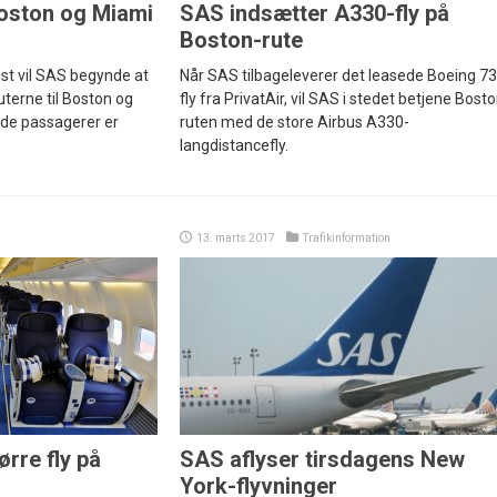
oston og Miami
SAS indsætter A330-fly på
Boston-rute
ust vil SAS begynde at
Når SAS tilbageleverer det leasede Boeing 73
terne til Boston og
fly fra PrivatAir, vil SAS i stedet betjene Bost
nde passagerer er
ruten med de store Airbus A330-
langdistancefly.
13. marts 2017
Trafikinformation
rre fly på
SAS aflyser tirsdagens New
York-flyvninger