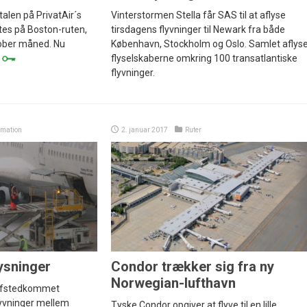
alen på PrivatAir´s
Vinterstormen Stella får SAS til at aflyse
ttes på Boston-ruten,
tirsdagens flyvninger til Newark fra både
tober måned. Nu
København, Stockholm og Oslo. Samlet aflys
|
flyselskaberne omkring 100 transatlantiske
flyvninger.
rmation
2. januar 2017
Ruter
ysninger
Condor trækker sig fra ny
Norwegian-lufthavn
 afstedkommet
lyvninger mellem
Tyske Condor opgiver at flyve til en lille