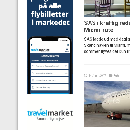
SAS i kraftig red
Miami-rute
SAS lagde ud med daglige
Skandinavien til Miami,
sommer flyves der kun t
14. juni 2017
Ruter