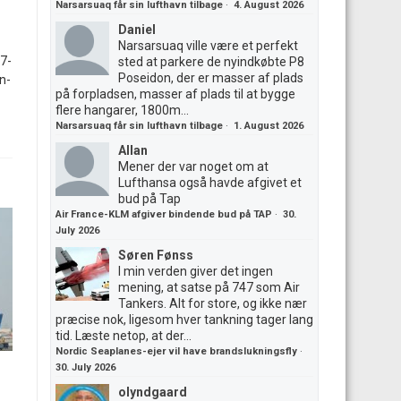
Narsarsuaq får sin lufthavn tilbage
·
4. August 2026
Daniel
Narsarsuaq ville være et perfekt
7-
sted at parkere de nyindkøbte P8
Poseidon, der er masser af plads
on-
på forpladsen, masser af plads til at bygge
flere hangarer, 1800m...
Narsarsuaq får sin lufthavn tilbage
·
1. August 2026
Allan
Mener der var noget om at
Lufthansa også havde afgivet et
bud på Tap
Air France-KLM afgiver bindende bud på TAP
·
30.
July 2026
Søren Fønss
I min verden giver det ingen
mening, at satse på 747 som Air
Tankers. Alt for store, og ikke nær
præcise nok, ligesom hver tankning tager lang
tid. Læste netop, at der...
Nordic Seaplanes-ejer vil have brandslukningsfly
·
30. July 2026
olyndgaard