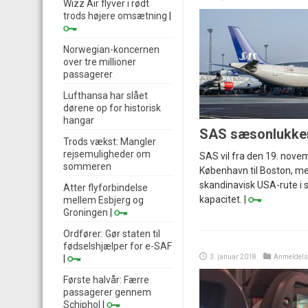
Wizz Air flyver i rødt
trods højere omsætning
|
Norwegian-koncernen
over tre millioner
passagerer
Lufthansa har slået
dørene op for historisk
hangar
SAS sæsonlukker
Trods vækst: Mangler
rejsemuligheder om
SAS vil fra den 19. novem
sommeren
København til Boston, m
skandinavisk USA-rute i 
Atter flyforbindelse
kapacitet. |
mellem Esbjerg og
Groningen
|
Ordfører: Gør staten til
fødselshjælper for e-SAF
|
3. januar 2018
Anmeldels
Første halvår: Færre
passagerer gennem
Schiphol
|