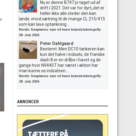
Nu er denne B747 jo taget ud af
drift i 2021. Det var for dyrt,,det er
heller ikke alle steder den kan
lande..imod sætning til de mange CL 215/415
er
som kan lave optankning...
Nordic Seaplanes-ejer vil have brandslukningsfly
·
28. July 2026
Peter Dahlgaard
Bestemt. Men DC10 tankeren kan
kun det halve i indsats, de franske
dash 8 er en dråbe i havet og de
gange hvor N944ST har været i aktion har
man kunne se indsatsen....
Nordic Seaplanes-ejer vil have brandslukningsfly
·
28. July 2026
ANNONCER
.