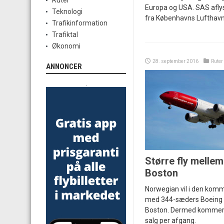
Ruter
Europa og USA. SAS aflyse
Teknologi
fra Københavns Lufthavn
Trafikinformation
Trafiktal
Økonomi
28. september 2016
Ruter
ANNONCER
.
Større fly melle
Boston
Norwegian vil i den ko
med 344-sæders Boeing 78
Boston. Dermed kommer d
salg per afgang.