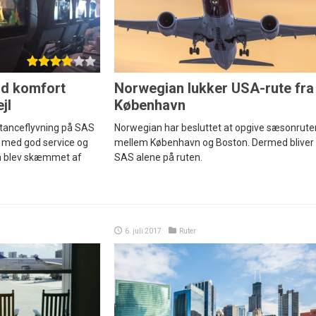
d komfort
Norwegian lukker USA-rute fra
jl
København
tanceflyvning på SAS
Norwegian har besluttet at opgive sæsonrute
e med god service og
mellem København og Boston. Dermed bliver
en blev skæmmet af
SAS alene på ruten.
6. juli 2017
Ruter