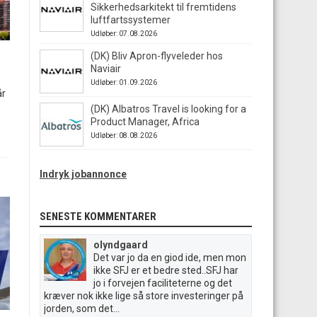
Sikkerhedsarkitekt til fremtidens
luftfartssystemer
Udløber: 07.08.2026
(DK) Bliv Apron-flyveleder hos
Naviair
Udløber: 01.09.2026
år
(DK) Albatros Travel is looking for a
Product Manager, Africa
Udløber: 08.08.2026
Indryk jobannonce
SENESTE KOMMENTARER
olyndgaard
Det var jo da en giod ide, men mon
ikke SFJ er et bedre sted..SFJ har
jo i forvejen faciliteterne og det
kræver nok ikke lige så store investeringer på
jorden, som det...