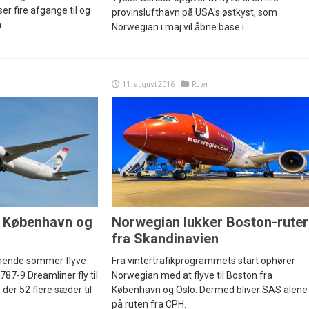
r fire afgange til og
provinslufthavn på USA's østkyst, som
.
Norwegian i maj vil åbne base i.
11. august 2016
Ruter
m København og
Norwegian lukker Boston-ruter
fra Skandinavien
mmende sommer flyve
Fra vintertrafikprogrammets start ophører
7-9 Dreamliner fly til
Norwegian med at flyve til Boston fra
er 52 flere sæder til
København og Oslo. Dermed bliver SAS alene
på ruten fra CPH.