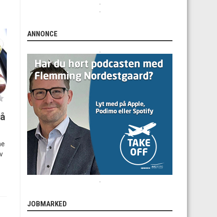
.
.
ANNONCE
.
på
ne
v
.
JOBMARKED