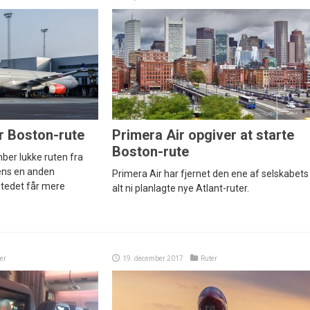
 Boston-rute
Primera Air opgiver at starte
Boston-rute
ber lukke ruten fra
ens en anden
Primera Air har fjernet den ene af selskabets 
stedet får mere
alt ni planlagte nye Atlant-ruter.
er
19. december 2017
Ruter