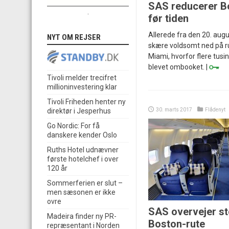
SAS reducerer B
.
før tiden
Allerede fra den 20. aug
NYT OM REJSER
skære voldsomt ned på ru
Miami, hvorfor flere tusi
blevet ombooket. |
Tivoli melder trecifret
millioninvestering klar
Tivoli Friheden henter ny
30. marts 2017
Flådenyt
direktør i Jesperhus
Go Nordic: For få
danskere kender Oslo
Ruths Hotel udnævner
første hotelchef i over
120 år
Sommerferien er slut –
men sæsonen er ikke
ovre
SAS overvejer stø
Madeira finder ny PR-
Boston-rute
repræsentant i Norden