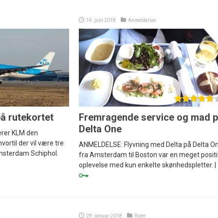
14. juni 2018
Anmeldelser
å rutekortet
Fremragende service og mad 
Delta One
cerer KLM den
ortil der vil være tre
ANMELDELSE: Flyvning med Delta på Delta O
msterdam Schiphol.
fra Amsterdam til Boston var en meget positi
oplevelse med kun enkelte skønhedspletter. |
29. januar 2018
Ruter