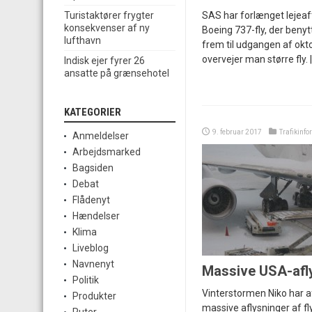
SAS har forlænget lejeaft
Turistaktører frygter
konsekvenser af ny
Boeing 737-fly, der beny
lufthavn
frem til udgangen af ok
overvejer man større fly. 
Indisk ejer fyrer 26
ansatte på grænsehotel
KATEGORIER
9. februar 2017
Trafikinfo
Anmeldelser
Arbejdsmarked
Bagsiden
Debat
Flådenyt
Hændelser
Klima
Liveblog
Navnenyt
Massive USA-afl
Politik
Vinterstormen Niko har
Produkter
massive aflysninger af f