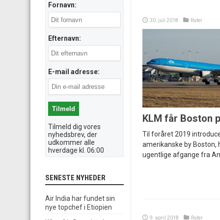
Fornavn:
30. juli 2018
Ruter
Efternavn:
E-mail adresse:
KLM får Boston p
Tilmeld dig vores
Til foråret 2019 introdu
nyhedsbrev, der
udkommer alle
amerikanske by Boston, hv
hverdage kl. 06:00
ugentlige afgange fra A
SENESTE NYHEDER
Air India har fundet sin
nye topchef i Etiopien
9. april 2018
Ruter