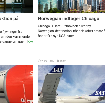
uktion på
Norwegian indtager Chicago
Chicago O'Hare-lufthavnen bliver ny
Norwegian-destination, når selskabet næste 
 flyvninger fra
åbner fire nye USA-ruter.
 men i den kommende
re gange om ugen. |
2. maj 2017
Ruter