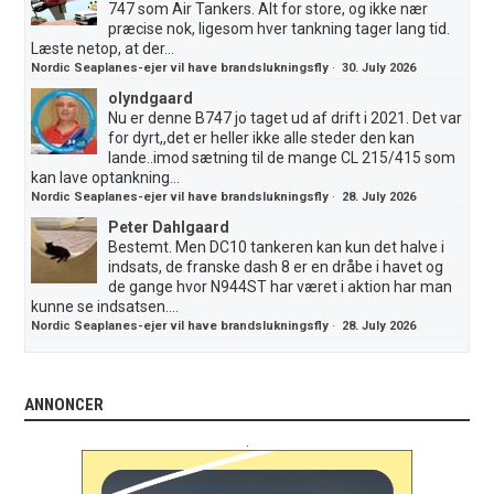
747 som Air Tankers. Alt for store, og ikke nær
præcise nok, ligesom hver tankning tager lang tid.
Læste netop, at der...
Nordic Seaplanes-ejer vil have brandslukningsfly
·
30. July 2026
olyndgaard
Nu er denne B747 jo taget ud af drift i 2021. Det var
for dyrt,,det er heller ikke alle steder den kan
lande..imod sætning til de mange CL 215/415 som
kan lave optankning...
Nordic Seaplanes-ejer vil have brandslukningsfly
·
28. July 2026
Peter Dahlgaard
Bestemt. Men DC10 tankeren kan kun det halve i
indsats, de franske dash 8 er en dråbe i havet og
de gange hvor N944ST har været i aktion har man
kunne se indsatsen....
Nordic Seaplanes-ejer vil have brandslukningsfly
·
28. July 2026
ANNONCER
.