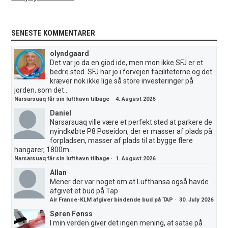
SENESTE KOMMENTARER
olyndgaard
Det var jo da en giod ide, men mon ikke SFJ er et
bedre sted..SFJ har jo i forvejen faciliteterne og det
kræver nok ikke lige så store investeringer på
jorden, som det...
Narsarsuaq får sin lufthavn tilbage
·
4. August 2026
Daniel
Narsarsuaq ville være et perfekt sted at parkere de
nyindkøbte P8 Poseidon, der er masser af plads på
forpladsen, masser af plads til at bygge flere
hangarer, 1800m...
Narsarsuaq får sin lufthavn tilbage
·
1. August 2026
Allan
Mener der var noget om at Lufthansa også havde
afgivet et bud på Tap
Air France-KLM afgiver bindende bud på TAP
·
30. July 2026
Søren Fønss
I min verden giver det ingen mening, at satse på