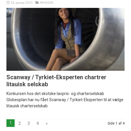
26. januar 2010
NYHEDER
Scanway / Tyrkiet-Eksperten chartrer
litauisk selskab
Konkursen hos det skotske lavpris- og charterselskab
Globesplan har nu fået Scanway / Tyrkiet-Eksperten til at vælge
litauisk charterselskab.
1
2
3
4
»
Side 1 af 4