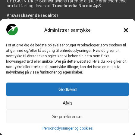
CHECK-IN.DK
er Skandinaviens førende digitale branchemedie
om luftfart og drives af
Travelmedia Nordic ApS.
Ansvarshavende redaktør:
Ole Kirchert Christensen
Administrer samtykke
Redaktionen:
Christian Granhøj Skouboe
Henrik Baumgarten
Danny Longhi Andreasen
For at give dig de bedste oplevelser bruger vi teknologier som cookies til
Mathias Majlund Laursen
at gemme og/eller få adgang til enhedsoplysninger. Hvis du giver dit
samtykke til disse teknologier, kan vi behandle data som f.eks.
Salg og jobannoncer:
browsingadfærd eller unikke ID'er på dette websted. Hvis du ikke giver dit
salg@travelmedianordic.com
samtykke eller trækker dit samtykke tilbage, kan det have en negativ
indvirkning på visse funktioner og egenskaber.
Vi tager ansvar for indholdet og er tilmeldt
Godkend
Afvis
Siden er udviklet af
JHV Media Consult.
Se præferencer
Personoplysninger og cookies
Travelmedia Nordic ApS | Majsmarken 1 | DK-9500 Hobro | Denmark |