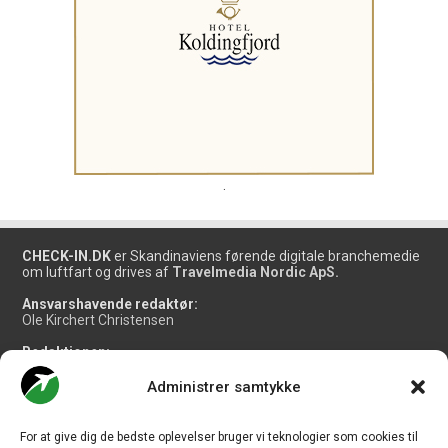
.
CHECK-IN.DK
er Skandinaviens førende digitale branchemedie
om luftfart og drives af
Travelmedia Nordic ApS.
Ansvarshavende redaktør:
Ole Kirchert Christensen
Redaktionen:
Christian Granhøj Skouboe
Henrik Baumgarten
Administrer samtykke
Danny Longhi Andreasen
Mathias Majlund Laursen
For at give dig de bedste oplevelser bruger vi teknologier som cookies til
Salg og jobannoncer: