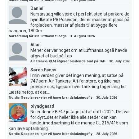
Daniel
Narsarsuaq ville være et perfekt sted at parkere de
nyindkøbte P8 Poseidon, der er masser af plads på
forpladsen, masser af plads til at bygge flere
hangarer, 1800m...
Narsarsuaq får sin lufthavn tilbage
·
1. August 2026
Allan
Mener der var noget om at Lufthansa også havde
afgivet et bud på Tap
Air France-KLM afgiver bindende bud på TAP
·
30. July 2026
Søren Fønss
I min verden giver det ingen mening, at satse på
747 som Air Tankers. Alt for store, og ikke nær
præcise nok, ligesom hver tankning tager lang tid.
Læste netop, at der...
Nordic Seaplanes-ejer vil have brandslukningsfly
·
30. July 2026
olyndgaard
Nu er denne B747 jo taget ud af drift i 2021. Det var
for dyrt,,det er heller ikke alle steder den kan
lande..imod sætning til de mange CL 215/415 som
kan lave optankning...
Nordic Seaplanes-ejer vil have brandslukningsfly
·
28. July 2026