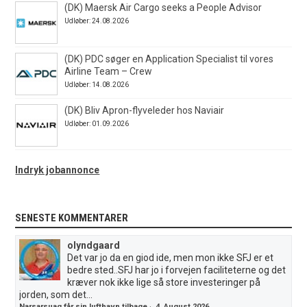
(DK) Maersk Air Cargo seeks a People Advisor
Udløber: 24.08.2026
(DK) PDC søger en Application Specialist til vores
Airline Team – Crew
Udløber: 14.08.2026
(DK) Bliv Apron-flyveleder hos Naviair
Udløber: 01.09.2026
Indryk jobannonce
SENESTE KOMMENTARER
olyndgaard
Det var jo da en giod ide, men mon ikke SFJ er et
bedre sted..SFJ har jo i forvejen faciliteterne og det
kræver nok ikke lige så store investeringer på
jorden, som det...
Narsarsuaq får sin lufthavn tilbage
·
4. August 2026