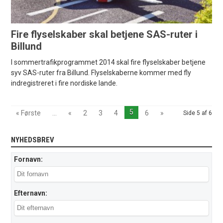
Fire flyselskaber skal betjene SAS-ruter i
Billund
I sommertrafikprogrammet 2014 skal fire flyselskaber betjene
syv SAS-ruter fra Billund. Flyselskaberne kommer med fly
indregistreret i fire nordiske lande.
5
« Første
...
«
2
3
4
6
»
Side 5 af 6
NYHEDSBREV
Fornavn:
Efternavn: