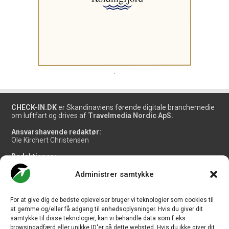
.
CHECK-IN.DK
er Skandinaviens førende digitale branchemedie
om luftfart og drives af
Travelmedia Nordic ApS.
Ansvarshavende redaktør:
Ole Kirchert Christensen
Redaktionen:
Christian Granhøj Skouboe
Henrik Baumgarten
Administrer samtykke
Danny Longhi Andreasen
Mathias Majlund Laursen
For at give dig de bedste oplevelser bruger vi teknologier som cookies til
Salg og jobannoncer:
at gemme og/eller få adgang til enhedsoplysninger. Hvis du giver dit
salg@travelmedianordic.com
samtykke til disse teknologier, kan vi behandle data som f.eks.
browsingadfærd eller unikke ID'er på dette websted. Hvis du ikke giver dit