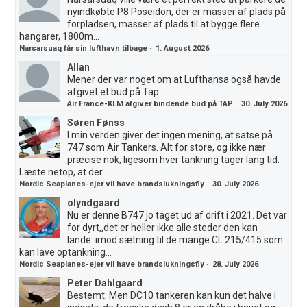
nyindkøbte P8 Poseidon, der er masser af plads på
forpladsen, masser af plads til at bygge flere
hangarer, 1800m...
Narsarsuaq får sin lufthavn tilbage
·
1. August 2026
Allan
Mener der var noget om at Lufthansa også havde
afgivet et bud på Tap
Air France-KLM afgiver bindende bud på TAP
·
30. July 2026
Søren Fønss
I min verden giver det ingen mening, at satse på
747 som Air Tankers. Alt for store, og ikke nær
præcise nok, ligesom hver tankning tager lang tid.
Læste netop, at der...
Nordic Seaplanes-ejer vil have brandslukningsfly
·
30. July 2026
olyndgaard
Nu er denne B747 jo taget ud af drift i 2021. Det var
for dyrt,,det er heller ikke alle steder den kan
lande..imod sætning til de mange CL 215/415 som
kan lave optankning...
Nordic Seaplanes-ejer vil have brandslukningsfly
·
28. July 2026
Peter Dahlgaard
Bestemt. Men DC10 tankeren kan kun det halve i