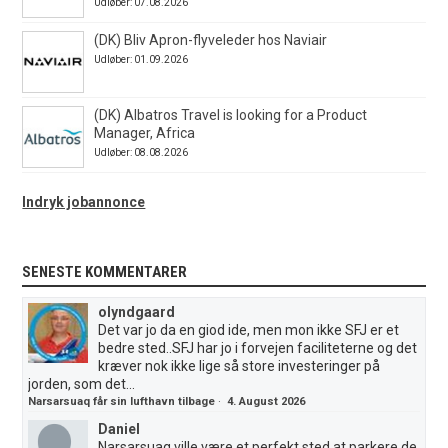
Udløber: 07.08.2026
(DK) Bliv Apron-flyveleder hos Naviair
Udløber: 01.09.2026
(DK) Albatros Travel is looking for a Product
Manager, Africa
Udløber: 08.08.2026
Indryk jobannonce
SENESTE KOMMENTARER
olyndgaard
Det var jo da en giod ide, men mon ikke SFJ er et
bedre sted..SFJ har jo i forvejen faciliteterne og det
kræver nok ikke lige så store investeringer på
jorden, som det...
Narsarsuaq får sin lufthavn tilbage
·
4. August 2026
Daniel
Narsarsuaq ville være et perfekt sted at parkere de