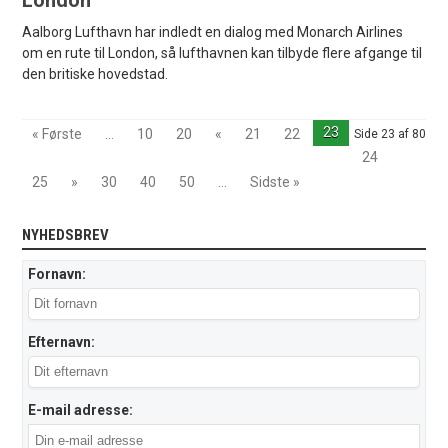
Aalborg Lufthavn har indledt en dialog med Monarch Airlines
om en rute til London, så lufthavnen kan tilbyde flere afgange til
den britiske hovedstad.
23
« Første
...
10
20
«
21
22
Side 23 af 80
24
25
»
30
40
50
...
Sidste »
NYHEDSBREV
Fornavn:
Efternavn:
E-mail adresse: