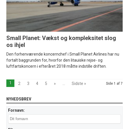
Small Planet: Vækst og kompleksitet slog
os ihjel
Den forhenværende koncernchef i Small Planet Airlines har nu
fortalt baggrunden for, hvorfor den litauiske rejse- og
luftfartskoncern i efteråret 2018 måtte indstille driften.
1
2
3
4
5
»
...
Sidste »
Side 1 af 7
NYHEDSBREV
Fornavn: