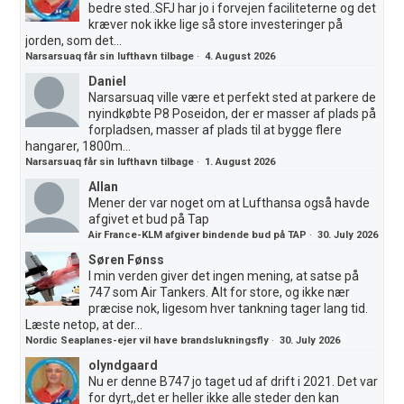
bedre sted..SFJ har jo i forvejen faciliteterne og det
kræver nok ikke lige så store investeringer på
jorden, som det...
Narsarsuaq får sin lufthavn tilbage
·
4. August 2026
Daniel
Narsarsuaq ville være et perfekt sted at parkere de
nyindkøbte P8 Poseidon, der er masser af plads på
forpladsen, masser af plads til at bygge flere
hangarer, 1800m...
Narsarsuaq får sin lufthavn tilbage
·
1. August 2026
Allan
Mener der var noget om at Lufthansa også havde
afgivet et bud på Tap
Air France-KLM afgiver bindende bud på TAP
·
30. July 2026
Søren Fønss
I min verden giver det ingen mening, at satse på
747 som Air Tankers. Alt for store, og ikke nær
præcise nok, ligesom hver tankning tager lang tid.
Læste netop, at der...
Nordic Seaplanes-ejer vil have brandslukningsfly
·
30. July 2026
olyndgaard
Nu er denne B747 jo taget ud af drift i 2021. Det var
for dyrt,,det er heller ikke alle steder den kan