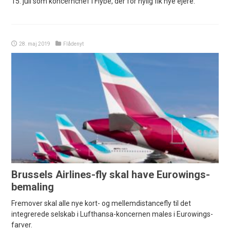
15. juli som koncernchef i Flybe, der for nylig fik nye ejere.
28. maj 2019
Flådenyt
Brussels Airlines-fly skal have Eurowings-
bemaling
Fremover skal alle nye kort- og mellemdistancefly til det
integrerede selskab i Lufthansa-koncernen males i Eurowings-
farver.