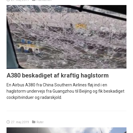
A380 beskadiget af kraftig haglstorm
En Airbus A380 fra China Southern Airlines fløj ind i en
haglstorm undervejs fra Guangzhou til Beijing og fik beskadiget
cockpitvinduer og radarskjold.
27. maj 2019
Ruter