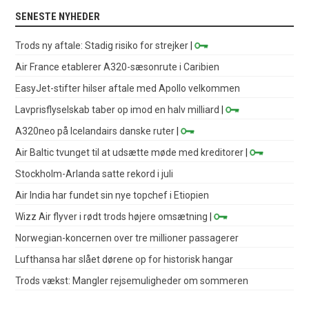
SENESTE NYHEDER
Trods ny aftale: Stadig risiko for strejker
|
Air France etablerer A320-sæsonrute i Caribien
EasyJet-stifter hilser aftale med Apollo velkommen
Lavprisflyselskab taber op imod en halv milliard
|
A320neo på Icelandairs danske ruter
|
Air Baltic tvunget til at udsætte møde med kreditorer
|
Stockholm-Arlanda satte rekord i juli
Air India har fundet sin nye topchef i Etiopien
Wizz Air flyver i rødt trods højere omsætning
|
Norwegian-koncernen over tre millioner passagerer
Lufthansa har slået dørene op for historisk hangar
Trods vækst: Mangler rejsemuligheder om sommeren