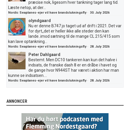
præcise nok, ligesom hver tankning tager lang tid.
Læste netop, at der...
Nordic Seaplanes-ejer vil have brandslukningsfly
·
30. July 2026
olyndgaard
Nu er denne B747 jo taget ud af drift i 2021. Det var
for dyrt,,det er heller ikke alle steder den kan
lande..imod sætning til de mange CL 215/415 som
kan lave optankning...
Nordic Seaplanes-ejer vil have brandslukningsfly
·
28. July 2026
Peter Dahlgaard
Bestemt. Men DC10 tankeren kan kun det halve i
indsats, de franske dash 8 er en dråbe i havet og
de gange hvor N944ST har været i aktion har man
kunne se indsatsen....
Nordic Seaplanes-ejer vil have brandslukningsfly
·
28. July 2026
ANNONCER
.