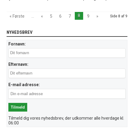
8
« Første
...
«
5
6
7
9
»
Side 8 af 9
NYHEDSBREV
Fornavn:
Efternavn:
E-mail adresse:
Tilmeld dig vores nyhedsbrev, der udkommer alle hverdage kl.
06:00