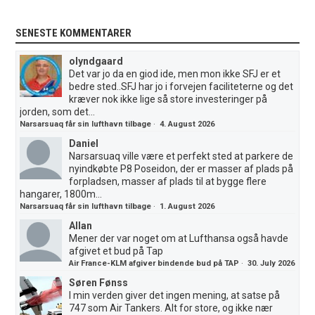
SENESTE KOMMENTARER
olyndgaard
Det var jo da en giod ide, men mon ikke SFJ er et
bedre sted..SFJ har jo i forvejen faciliteterne og det
kræver nok ikke lige så store investeringer på
jorden, som det...
Narsarsuaq får sin lufthavn tilbage
·
4. August 2026
Daniel
Narsarsuaq ville være et perfekt sted at parkere de
nyindkøbte P8 Poseidon, der er masser af plads på
forpladsen, masser af plads til at bygge flere
hangarer, 1800m...
Narsarsuaq får sin lufthavn tilbage
·
1. August 2026
Allan
Mener der var noget om at Lufthansa også havde
afgivet et bud på Tap
Air France-KLM afgiver bindende bud på TAP
·
30. July 2026
Søren Fønss
I min verden giver det ingen mening, at satse på
747 som Air Tankers. Alt for store, og ikke nær