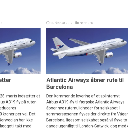
R
20. februar 2012
NYHEDER
tter
Atlantic Airways åbner rute til
Barcelona
 28. marts indsætter et
Den kommende levering af et splinternyt
rbus A319 fly på ruten
Airbus A319-fly til færøske Atlantic Airways
reduceres
åbner nye rutemuligheder for selskabet. I
 kroner per vej. Det
sommersæsonen flyves der direkte fra Vágar 
 Norwegian har ikke
Barcelona, ligesom selskabet også vil flyve to
llægget i takt med
gange ugentligt til London-Gatwick, dog med 