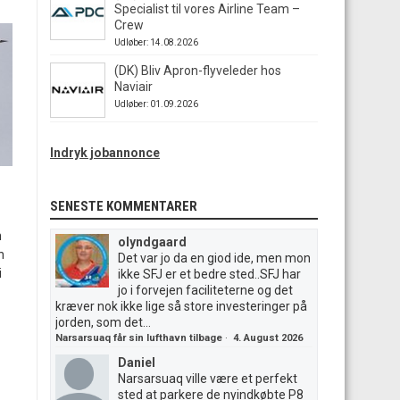
Specialist til vores Airline Team –
Crew
Udløber: 14.08.2026
(DK) Bliv Apron-flyveleder hos
Naviair
Udløber: 01.09.2026
Indryk jobannonce
SENESTE KOMMENTARER
n
olyndgaard
n
Det var jo da en giod ide, men mon
i
ikke SFJ er et bedre sted..SFJ har
jo i forvejen faciliteterne og det
kræver nok ikke lige så store investeringer på
jorden, som det...
Narsarsuaq får sin lufthavn tilbage
·
4. August 2026
Daniel
Narsarsuaq ville være et perfekt
sted at parkere de nyindkøbte P8