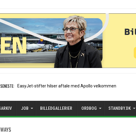
SENESTE:
Air France etablerer A
SARKIV
JOB
BILLEDGALLERIER
ORDBOG
STANDBY.DK
RWAYS