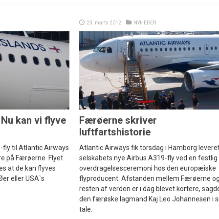
23. marts 2012
NYHEDER
 Nu kan vi flyve
Færøerne skriver
luftfartshistorie
ly til Atlantic Airways
Atlantic Airways fik torsdag i Hamborg levere
e på Færøerne. Flyet
selskabets nye Airbus A319-fly ved en festlig
es at de kan flyves
overdragelsesceremoni hos den europæiske
Øer eller USA`s
flyproducent. Afstanden mellem Færøerne o
resten af verden er i dag blevet kortere, sagd
den færøske lagmand Kaj Leo Johannesen i s
tale.