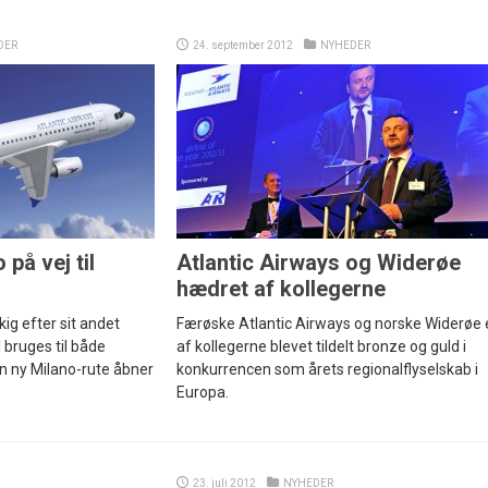
DER
24. september 2012
NYHEDER
på vej til
Atlantic Airways og Widerøe
hædret af kollegerne
kig efter sit andet
Færøske Atlantic Airways og norske Widerøe 
 bruges til både
af kollegerne blevet tildelt bronze og guld i
En ny Milano-rute åbner
konkurrencen som årets regionalflyselskab i
Europa.
23. juli 2012
NYHEDER