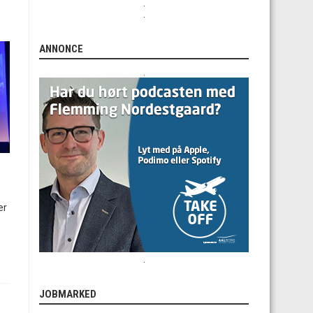
.
.
ANNONCE
.
er
.
JOBMARKED