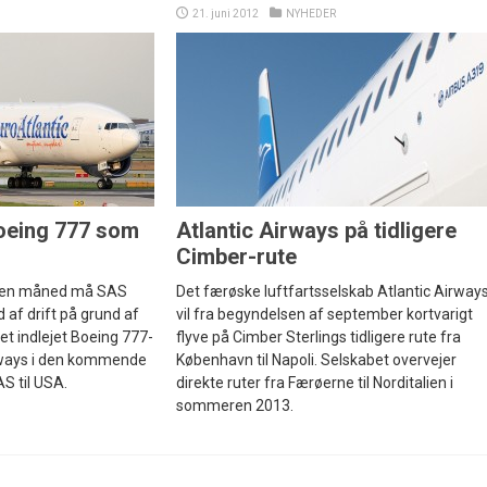
21. juni 2012
NYHEDER
oeing 777 som
Atlantic Airways på tidligere
Cimber-rute
af en måned må SAS
Det færøske luftfartsselskab Atlantic Airway
d af drift på grund af
vil fra begyndelsen af september kortvarigt
 et indlejet Boeing 777-
flyve på Cimber Sterlings tidligere rute fra
irways i den kommende
København til Napoli. Selskabet overvejer
S til USA.
direkte ruter fra Færøerne til Norditalien i
sommeren 2013.