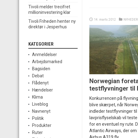
Tivoli melder trecifret
millioninvestering klar
14. marts 2012
NYHEDER
Tivoli Friheden henter ny
direktør i Jesperhus
KATEGORIER
Anmeldelser
Arbejdsmarked
Bagsiden
Debat
Norwegian foret
Flådenyt
testflyvninger ti
Hændelser
Klima
Konkurrencen på flyvning
Liveblog
blive skærpet, når Norw
indleder testflyvninger ti
Navnenyt
lavprisflyselskab vil tes
Politik
for en eventuel ny rute. De
Produkter
Atlantic Airways, der om 
Ruter
Airbus A319 fly.