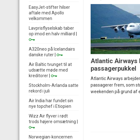
EasyJet-stifter hilser
aftale med Apollo
velkommen
Lavprisflyselskab taber
op imod en halv milliard
|
A320neo på Icelandairs
danske ruter
|
Atlantic Airways
Air Baltic tvunget til at
passagerpukkel
udsætte møde med
kreditorer
|
Atlantic Airways arbejde
passagerer frem, som st
Stockholm-Arlanda satte
rekord i juli
weekenden på grund af et 
Air India har fundet sin
nye topchef i Etiopien
Wizz Air flyver i rødt
trods højere omsætning
|
Norwegian-koncernen