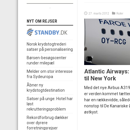
.
27. marts 2012
Ruter
NYT OM REJSER
Norsk krydstogtrederi
satser på personalisering
Børsen-besøgscenter
runder milepæl
Atlantic Airways:
Melder om stor interesse
fra Sydeuropa
til New York
Åbner ny
Med det nye Airbus A319-f
krydstogtdestination
er verden kommet tætter
Satser på unge: Hotel har
har en rækkevidde, såled
løst
nonstop til De Kanariske 
rekrutteringsproblem
østkyst.
Rekordforbrug dækker
over dyrere
forretningsrejser