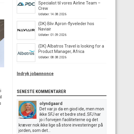
Specialist til vores Airline Team –
Crew
Udløber: 14.08.2026
(DK) Bliv Apron-flyveleder hos
Naviair
Udløber: 01.09.2026
(DK) Albatros Travel is looking for a
Product Manager, Africa
Udløber: 08.08.2026
Indryk jobannonce
i
SENESTE KOMMENTARER
il
s
olyndgaard
Det var jo da en giod ide, men mon
ikke SFJ er et bedre sted..SFJ har
jo i forvejen faciliteterne og det
kræver nok ikke lige så store investeringer på
jorden, som det...