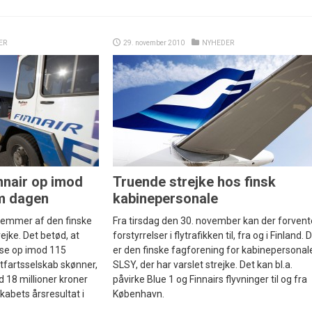
ER
29. november 2010
NYHEDER
nnair op imod
Truende strejke hos finsk
om dagen
kabinepersonale
dlemmer af den finske
Fra tirsdag den 30. november kan der forvent
ejke. Det betød, at
forstyrrelser i flytrafikken til, fra og i Finland. 
lyse op imod 115
er den finske fagforening for kabinepersonal
ftfartsselskab skønner,
SLSY, der har varslet strejke. Det kan bl.a.
d 18 millioner kroner
påvirke Blue 1 og Finnairs flyvninger til og fra
abets årsresultat i
København.