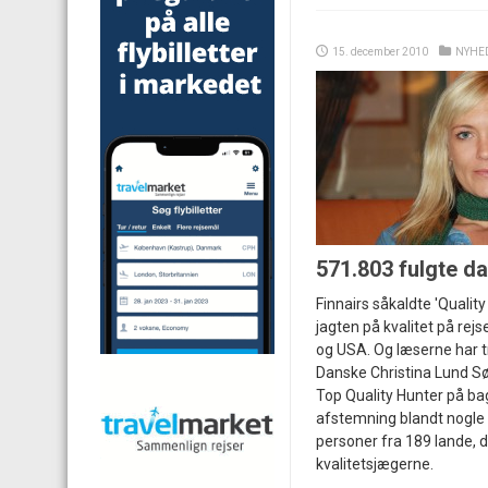
15. december 2010
NYHE
571.803 fulgte d
Finnairs såkaldte 'Quality
jagten på kvalitet på rejs
og USA. Og læserne har t
Danske Christina Lund S
Top Quality Hunter på ba
afstemning blandt nogle
personer fra 189 lande, d
kvalitetsjægerne.