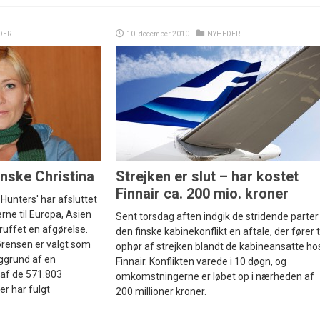
DER
10. december 2010
NYHEDER
anske Christina
Strejken er slut – har kostet
Finnair ca. 200 mio. kroner
 Hunters' har afsluttet
erne til Europa, Asien
Sent torsdag aften indgik de stridende parter 
ruffet en afgørelse.
den finske kabinekonflikt en aftale, der fører t
ørensen er valgt som
ophør af strejken blandt de kabineansatte ho
ggrund af en
Finnair. Konflikten varede i 10 døgn, og
 af de 571.803
omkomstningerne er løbet op i nærheden af
er har fulgt
200 millioner kroner.