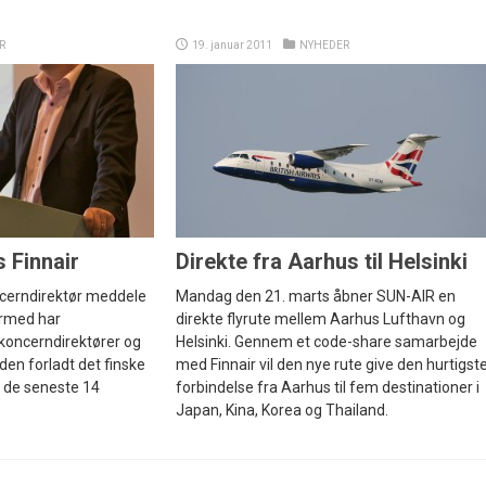
R
19. januar 2011
NYHEDER
 Finnair
Direkte fra Aarhus til Helsinki
ncerndirektør meddele
Mandag den 21. marts åbner SUN-AIR en
ermed har
direkte flyrute mellem Aarhus Lufthavn og
koncerndirektører og
Helsinki. Gennem et code-share samarbejde
en forladt det finske
med Finnair vil den nye rute give den hurtigst
r de seneste 14
forbindelse fra Aarhus til fem destinationer i
Japan, Kina, Korea og Thailand.