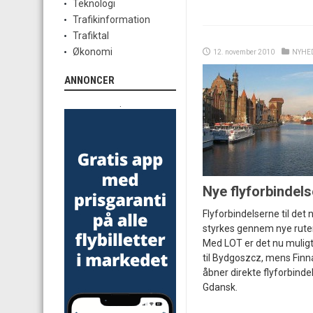
Teknologi
Trafikinformation
Trafiktal
Økonomi
12. november 2010
NYHE
ANNONCER
.
Nye flyforbindelse
Flyforbindelserne til det
styrkes gennem nye ruter
Med LOT er det nu muligt
til Bydgoszcz, mens Finna
åbner direkte flyforbindels
Gdansk.