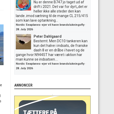
Nu er denne B747 jo taget ud af
drift i 2021. Det var for dyrt,,det er
heller ikke alle steder den kan
lande..imod sætning til de mange CL 215/415
som kan lave optankning...
Nordic Seaplanes-ejer vil have brandslukningsfly
·
28. July 2026
Peter Dahlgaard
Bestemt. Men DC10 tankeren kan
kun det halve i indsats, de franske
dash 8 er en dråbe i havet og de
gange hvor N944ST har været i aktion har
man kunne se indsatsen....
Nordic Seaplanes-ejer vil have brandslukningsfly
·
28. July 2026
te
ANNONCER
.
t
s