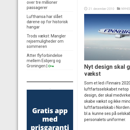
over tre millioner
passagerer
21. december 2010
NYHE
Lufthansa har slået
dørene op for historisk
hangar
Trods vækst: Mangler
rejsemuligheder om
sommeren
Atter flyforbindelse
mellem Esbjerg og
Nyt design skal g
Groningen
|
vækst
Som et led i Finnairs 202
.
luftfartsselskabet netop 
design, der skal medvirke t
skabe vækst og ikke mind
luftfartsselskab i Norden.
bl.a. kunne ses på selska
personalets uniformer.