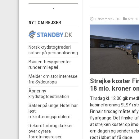
.
1. december 2010
NYHED
NYT OM REJSER
Norsk krydstogtrederi
satser på personalisering
Børsen-besøgscenter
runder milepæl
Melder om stor interesse
Strejke koster Fi
fra Sydeuropa
18 mio. kroner 
Åbner ny
krydstogtdestination
Tirsdag kl. 12.00 gik me
kabineforening SLSY i str
Satser på unge: Hotel har
løst
Finnair tirsdag måtte af
rekrutteringsproblem
flyafgange. Det finske lu
at strejken koster op imo
Rekordforbrug dækker
om dagen og sender selsk
over dyrere
forretningsrejser
rødt i løbet af få dage.