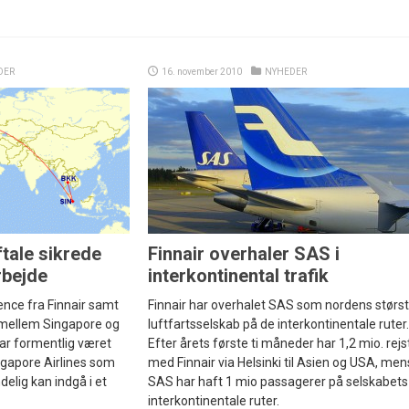
DER
16. november 2010
NYHEDER
ftale sikrede
Finnair overhaler SAS i
bejde
interkontinental trafik
nce fra Finnair samt
Finnair har overhalet SAS som nordens størs
e mellem Singapore og
luftfartsselskab på de interkontinentale ruter.
ar formentlig været
Efter årets første ti måneder har 1,2 mio. rejs
ngapore Airlines som
med Finnair via Helsinki til Asien og USA, men
delig kan indgå i et
SAS har haft 1 mio passagerer på selskabets
interkontinentale ruter.