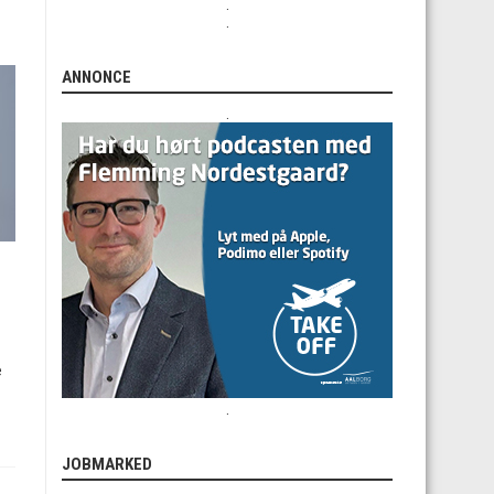
.
.
ANNONCE
.
e
.
JOBMARKED