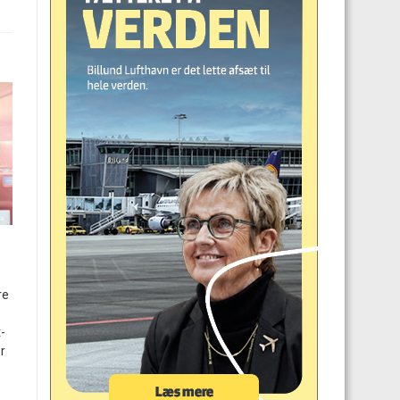
re
-
r