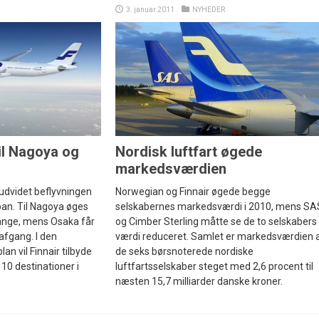
3. januar 2011
NYHEDER
til Nagoya og
Nordisk luftfart øgede
markedsværdien
r udvidet beflyvningen
Norwegian og Finnair øgede begge
an. Til Nagoya øges
selskabernes markedsværdi i 2010, mens SA
gange, mens Osaka får
og Cimber Sterling måtte se de to selskabers
 afgang. I den
værdi reduceret. Samlet er markedsværdien 
 vil Finnair tilbyde
de seks børsnoterede nordiske
 10 destinationer i
luftfartsselskaber steget med 2,6 procent til
næsten 15,7 milliarder danske kroner.