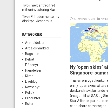
Tivoli melder trecifret
millioninvestering klar
Tivoli Friheden henter ny
29. november 2010
NYHE
direktør i Jesperhus
KATEGORIER
Anmeldelser
Arbejdsmarked
Bagsiden
Debat
Flådenyt
Ny ‘open skies’ a
Hændelser
Singapore-samar
Klima
Truslen om øget konkurre
Liveblog
en ny 'open skies' aftal
Navnenyt
de skandinaviske lande h
Politik
årsagen til, at SAS og Si
Produkter
Star Alliance-partnere en
Ruter
code-share samarbejde.