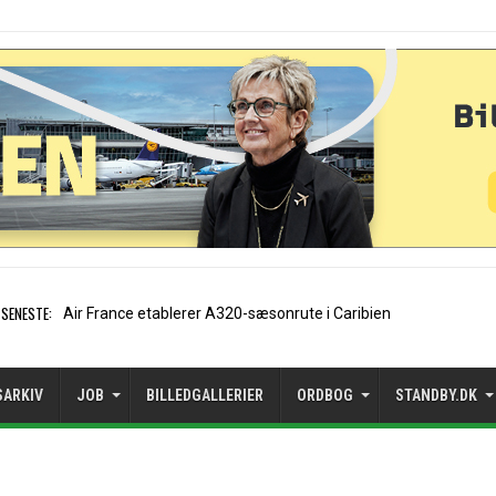
SENESTE:
EasyJet-stifter hilser aftale med Apo
SARKIV
JOB
BILLEDGALLERIER
ORDBOG
STANDBY.DK