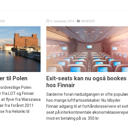
DER
9. november 2010
NYHEDER
r til Polen
Exit-seats kan nu også bookes
hos Finnair
 nordvestlige Polen
 fra LOT og Finnair.
Sæderne foran nødudgangen er ofte populæ
 at flyve fra Warszawa
hos mange luftfartsselskaber. Nu tilbyder
ir fra foråret 2011
Finnair adgang til at forhåndsreservere et exit
e fra Helsinki til
seat på interkontinentale økonomiklasserejse
mod en betaling på ca. 350 kr.