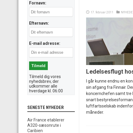
Fornavn:
17. februar 2011
NYHEDE
Efternavn:
E-mail adresse:
Ledelsesflugt hos
Tilmeld dig vores
I går kunne endnu en ko
nyhedsbrev, der
udkommer alle
sin afgang fra Finnair. D
hverdage kl. 06:00
koncernchefen samt tre 
snart bestyrelsesformand
luftfartsselskab indenfo
SENESTE NYHEDER
måneder.
Air France etablerer
A320-sæsonrute i
Caribien