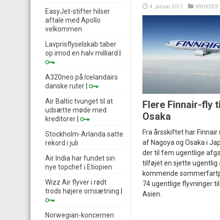
4. januar 2011
NYHEDER
EasyJet-stifter hilser
aftale med Apollo
velkommen
Lavprisflyselskab taber
op imod en halv milliard
|
A320neo på Icelandairs
danske ruter
|
Air Baltic tvunget til at
Flere Finnair-fly 
udsætte møde med
Osaka
kreditorer
|
Fra årsskiftet har Finnai
Stockholm-Arlanda satte
af Nagoya og Osaka i Jap
rekord i juli
der til fem ugentlige af
Air India har fundet sin
tilføjet en sjette ugentlig
nye topchef i Etiopien
kommende sommerfartplan
Wizz Air flyver i rødt
74 ugentlige flyvninger til
trods højere omsætning
|
Asien.
Norwegian-koncernen