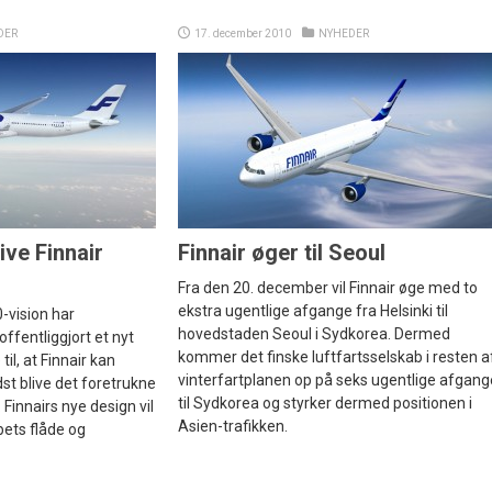
DER
17. december 2010
NYHEDER
ive Finnair
Finnair øger til Seoul
Fra den 20. december vil Finnair øge med to
ekstra ugentlige afgange fra Helsinki til
0-vision har
hovedstaden Seoul i Sydkorea. Dermed
offentliggjort et nyt
kommer det finske luftfartsselskab i resten a
il, at Finnair kan
vinterfartplanen op på seks ugentlige afgang
st blive det foretrukne
til Sydkorea og styrker dermed positionen i
 Finnairs nye design vil
Asien-trafikken.
bets flåde og