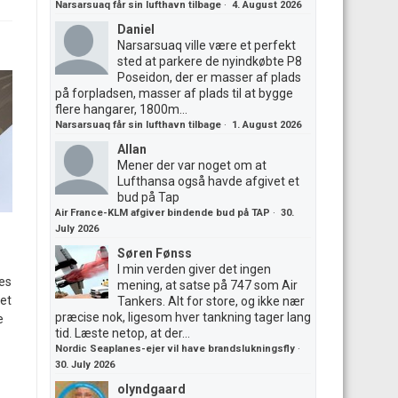
Narsarsuaq får sin lufthavn tilbage
·
4. August 2026
Daniel
Narsarsuaq ville være et perfekt
sted at parkere de nyindkøbte P8
Poseidon, der er masser af plads
på forpladsen, masser af plads til at bygge
flere hangarer, 1800m...
Narsarsuaq får sin lufthavn tilbage
·
1. August 2026
Allan
Mener der var noget om at
Lufthansa også havde afgivet et
bud på Tap
Air France-KLM afgiver bindende bud på TAP
·
30.
July 2026
Søren Fønss
I min verden giver det ingen
es
mening, at satse på 747 som Air
Det
Tankers. Alt for store, og ikke nær
præcise nok, ligesom hver tankning tager lang
e
tid. Læste netop, at der...
Nordic Seaplanes-ejer vil have brandslukningsfly
·
30. July 2026
olyndgaard