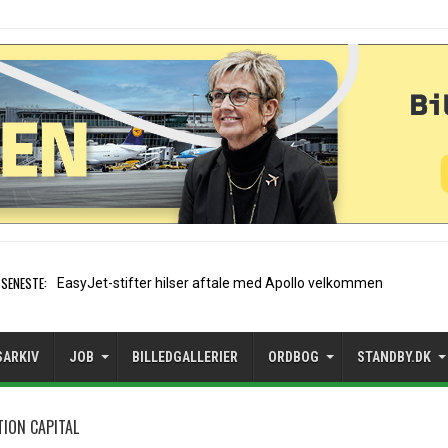
SENESTE:
Air France etablerer A320-sæsonrute i
SARKIV
JOB
BILLEDGALLERIER
ORDBOG
STANDBY.DK
TION CAPITAL