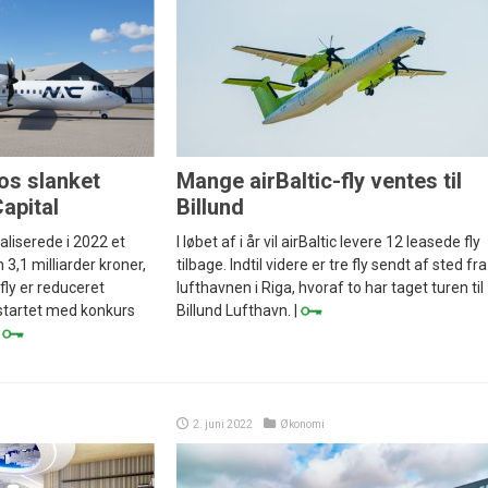
os slanket
Mange airBaltic-fly ventes til
apital
Billund
aliserede i 2022 et
I løbet af i år vil airBaltic levere 12 leasede fly
3,1 milliarder kroner,
tilbage. Indtil videre er tre fly sendt af sted fra
fly er reduceret
lufthavnen i Riga, hvoraf to har taget turen til
 startet med konkurs
Billund Lufthavn. |
|
2. juni 2022
Økonomi