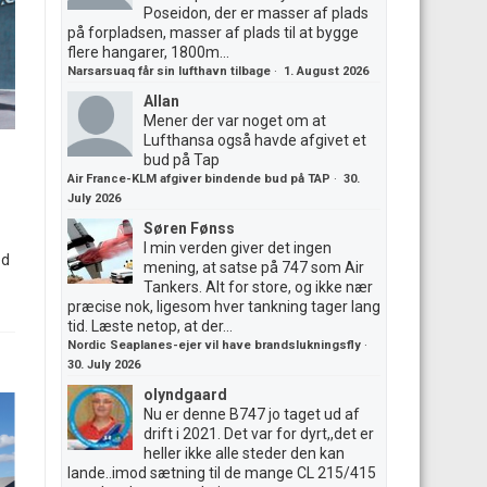
Poseidon, der er masser af plads
på forpladsen, masser af plads til at bygge
flere hangarer, 1800m...
Narsarsuaq får sin lufthavn tilbage
·
1. August 2026
Allan
Mener der var noget om at
Lufthansa også havde afgivet et
bud på Tap
Air France-KLM afgiver bindende bud på TAP
·
30.
July 2026
Søren Fønss
I min verden giver det ingen
ed
mening, at satse på 747 som Air
Tankers. Alt for store, og ikke nær
præcise nok, ligesom hver tankning tager lang
tid. Læste netop, at der...
Nordic Seaplanes-ejer vil have brandslukningsfly
·
30. July 2026
olyndgaard
Nu er denne B747 jo taget ud af
drift i 2021. Det var for dyrt,,det er
heller ikke alle steder den kan
lande..imod sætning til de mange CL 215/415