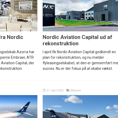
fra Nordic
Nordic Aviation Capital ud af
rekonstruktion
ngselskab Azorra har
I april fik Nordic Aviation Capital godkendt en
 typerne Embraer, ATR
plan for rekonstruktion, og nu melder
Aviation Capital, der
flyleasingselskabet, at den er gennemført m
ekonstruktion.
succes. Nu er der fokus på at skabe vækst.
21. april 2022
Økonomi