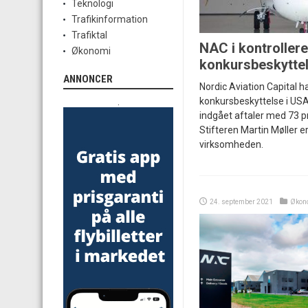
Teknologi
Trafikinformation
Trafiktal
NAC i kontrollere
Økonomi
konkursbeskytte
ANNONCER
Nordic Aviation Capital 
konkursbeskyttelse i USA
.
indgået aftaler med 73 p
Stifteren Martin Møller er
virksomheden.
24. september 2021
Økon