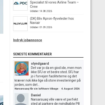
Specialist til vores Airline Team –
Crew
Udløber: 14.08.2026
(DK) Bliv Apron-flyveleder hos
Naviair
Udløber: 01.09.2026
Indryk jobannonce
SENESTE KOMMENTARER
olyndgaard
Det var jo da en giod ide, men mon
ikke SFJ er et bedre sted..SFJ har
jo i forvejen faciliteterne og det
kræver nok ikke lige så store investeringer på
jorden, som det...
Narsarsuaq får sin lufthavn tilbage
·
4. August 2026
Daniel
Narsarsuaq ville være et perfekt
sted at parkere de nyindkøbte P8