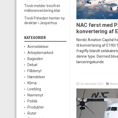
Tivoli melder trecifret
millioninvestering klar
Tivoli Friheden henter ny
direktør i Jesperhus
NAC først med P
konvertering af 
KATEGORIER
Nordic Aviation Capital har
til konvertering af E190/1
Anmeldelser
fragtfly blandt selskabet
Arbejdsmarked
denne type. Dermed bliv
Bagsiden
lanceringskunde.
Debat
Flådenyt
Hændelser
Klima
20. december 2021
Økono
Liveblog
Navnenyt
Politik
Produkter
Ruter