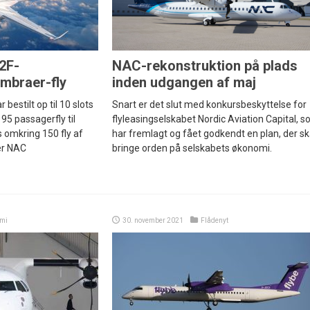
2F-
NAC-rekonstruktion på plads
Embraer-fly
inden udgangen af maj
 bestilt op til 10 slots
Snart er det slut med konkursbeskyttelse for
95 passagerfly til
flyleasingselskabet Nordic Aviation Capital, 
s omkring 150 fly af
har fremlagt og fået godkendt en plan, der sk
er NAC
bringe orden på selskabets økonomi.
mi
30. november 2021
Flådenyt