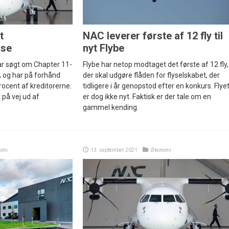
t
NAC leverer første af 12 fly til
lse
nyt Flybe
har søgt om Chapter 11-
Flybe har netop modtaget det første af 12 fly,
 og har på forhånd
der skal udgøre flåden for flyselskabet, der
rocent af kreditorerne.
tidligere i år genopstod efter en konkurs. Flye
 på vej ud af
er dog ikke nyt. Faktisk er der tale om en
gammel kending.
omi
13. september 2021
Økonomi