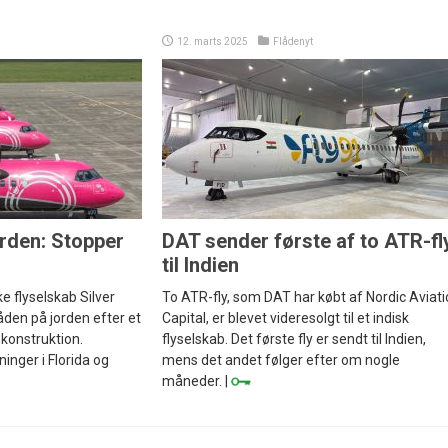
12. marts 2025
Flådenyt
orden: Stopper
DAT sender første af to ATR-fl
til Indien
e flyselskab Silver
To ATR-fly, som DAT har købt af Nordic Aviat
låden på jorden efter et
Capital, er blevet videresolgt til et indisk
ekonstruktion.
flyselskab. Det første fly er sendt til Indien,
inger i Florida og
mens det andet følger efter om nogle
måneder. |