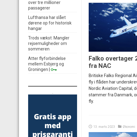
over tre millioner
passagerer
Lufthansa har slået
dørene op for historisk
hangar
Trods vækst: Mangler
rejsemuligheder om
sommeren
Falko overtager 
Atter flyforbindelse
mellem Esbjerg og
fra NAC
Groningen
|
Britiske Falko Regional A
fly i flåden har underskr
Nordic Aviation Capital, d
.
stammer fra Danmark, o
fly.
13. marts 2023
Økonomi