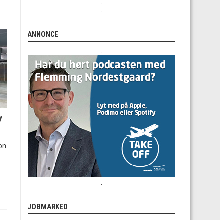
.
.
ANNONCE
.
y
ion
.
JOBMARKED