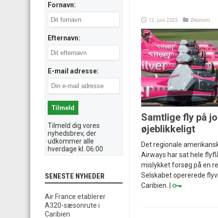
Fornavn:
12. juni 2025
Økonomi
Efternavn:
E-mail adresse:
Samtlige fly på j
Tilmeld dig vores
øjeblikkeligt
nyhedsbrev, der
udkommer alle
Det regionale amerikansk
hverdage kl. 06:00
Airways har sat hele flyf
mislykket forsøg på en r
Selskabet opererede flyvn
SENESTE NYHEDER
Caribien. |
Air France etablerer
A320-sæsonrute i
Caribien