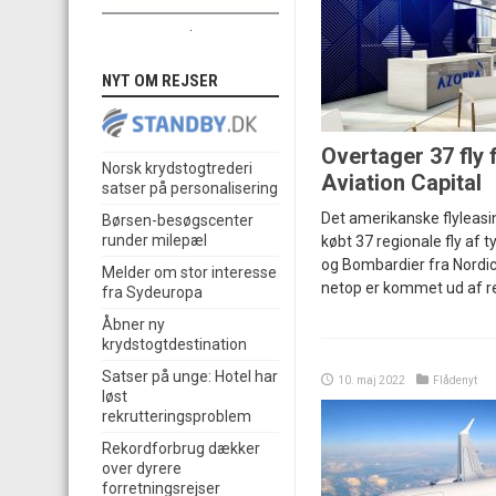
.
NYT OM REJSER
Overtager 37 fly 
Norsk krydstogtrederi
Aviation Capital
satser på personalisering
Det amerikanske flyleasi
Børsen-besøgscenter
runder milepæl
købt 37 regionale fly af
og Bombardier fra Nordic 
Melder om stor interesse
netop er kommet ud af r
fra Sydeuropa
Åbner ny
krydstogtdestination
Satser på unge: Hotel har
10. maj 2022
Flådenyt
løst
rekrutteringsproblem
Rekordforbrug dækker
over dyrere
forretningsrejser