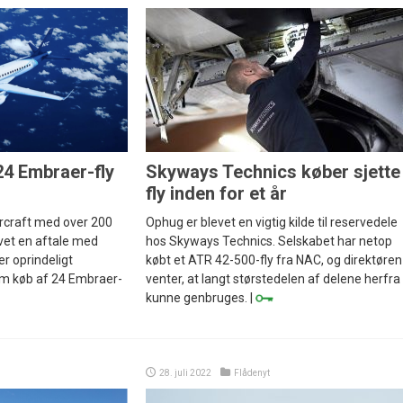
24 Embraer-fly
Skyways Technics køber sjette
fly inden for et år
ircraft med over 200
Ophug er blevet en vigtig kilde til reservedele
evet en aftale med
hos Skyways Technics. Selskabet har netop
er oprindeligt
købt et ATR 42-500-fly fra NAC, og direktøren
m køb af 24 Embraer-
venter, at langt størstedelen af delene herfra 
kunne genbruges. |
28. juli 2022
Flådenyt