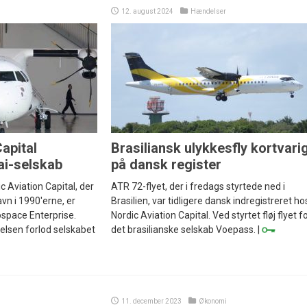
12. august 2024
Hændelser
apital
Brasiliansk ulykkesfly kortvari
ai-selskab
på dansk register
c Aviation Capital, der
ATR 72-flyet, der i fredags styrtede ned i
avn i 1990'erne, er
Brasilien, var tidligere dansk indregistreret ho
rospace Enterprise.
Nordic Aviation Capital. Ved styrtet fløj flyet f
ielsen forlod selskabet
det brasilianske selskab Voepass. |
11. december 2023
Økonomi