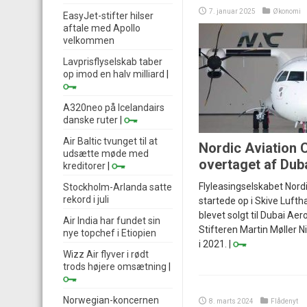
7. januar 2025
Økonomi
EasyJet-stifter hilser
aftale med Apollo
velkommen
Lavprisflyselskab taber
op imod en halv milliard
|
A320neo på Icelandairs
danske ruter
|
Air Baltic tvunget til at
Nordic Aviation C
udsætte møde med
overtaget af Dub
kreditorer
|
Flyleasingselskabet Nordi
Stockholm-Arlanda satte
rekord i juli
startede op i Skive Lufth
blevet solgt til Dubai Ae
Air India har fundet sin
Stifteren Martin Møller N
nye topchef i Etiopien
i 2021. |
Wizz Air flyver i rødt
trods højere omsætning
|
Norwegian-koncernen
8. marts 2024
Flådenyt