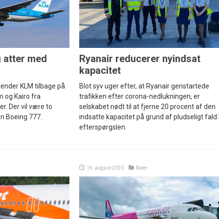
 atter med
Ryanair reducerer nyindsat
kapacitet
 vender KLM tilbage på
Blot syv uger efter, at Ryanair genstartede
 og Kairo fra
trafikken efter corona-nedlukningen, er
. Der vil være to
selskabet nødt til at fjerne 20 procent af den
n Boeing 777.
indsatte kapacitet på grund af pludseligt fald 
efterspørgslen.
15. august 2020
Ruter