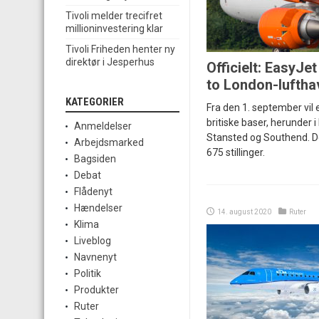
Tivoli melder trecifret
millioninvestering klar
Tivoli Friheden henter ny
direktør i Jesperhus
Officielt: EasyJet
to London-luftha
KATEGORIER
Fra den 1. september vil 
britiske baser, herunder 
Anmeldelser
Stansted og Southend. D
Arbejdsmarked
675 stillinger.
Bagsiden
Debat
Flådenyt
Hændelser
14. august 2020
Ruter
Klima
Liveblog
Navnenyt
Politik
Produkter
Ruter