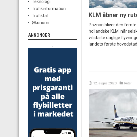
Teknologi
Trafikinformation
KLM åbner ny rute
Trafiktal
Økonomi
Poznan bliver den femte d
hollandske KLM, når sels
ANNONCER
vil starte daglige flyvning
landets første hovedstad
.
12. august 2020
Ruter