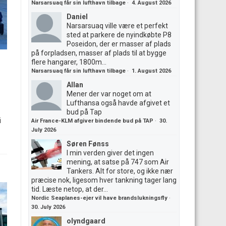
Narsarsuaq får sin lufthavn tilbage
·
4. August 2026
Daniel
Narsarsuaq ville være et perfekt
sted at parkere de nyindkøbte P8
Poseidon, der er masser af plads
på forpladsen, masser af plads til at bygge
flere hangarer, 1800m...
Narsarsuaq får sin lufthavn tilbage
·
1. August 2026
Allan
Mener der var noget om at
Lufthansa også havde afgivet et
bud på Tap
i
Air France-KLM afgiver bindende bud på TAP
·
30.
July 2026
Søren Fønss
I min verden giver det ingen
mening, at satse på 747 som Air
Tankers. Alt for store, og ikke nær
præcise nok, ligesom hver tankning tager lang
tid. Læste netop, at der...
Nordic Seaplanes-ejer vil have brandslukningsfly
·
30. July 2026
olyndgaard