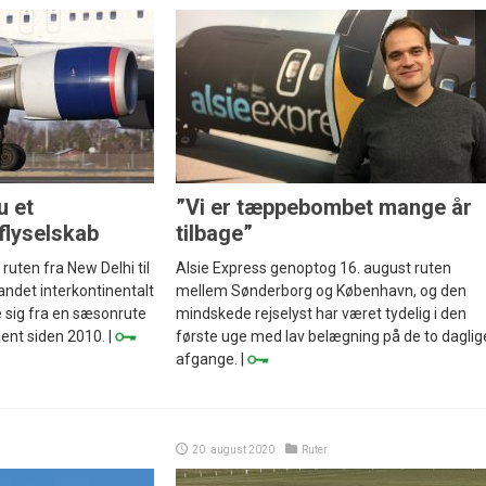
u et
”Vi er tæppebombet mange år
 flyselskab
tilbage”
 ruten fra New Delhi til
Alsie Express genoptog 16. august ruten
andet interkontinentalt
mellem Sønderborg og København, og den
e sig fra en sæsonrute
mindskede rejselyst har været tydelig i den
jent siden 2010. |
første uge med lav belægning på de to daglig
afgange. |
20. august 2020
Ruter