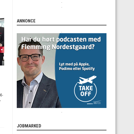
.
.
ANNONCE
.
I-
r
.
JOBMARKED