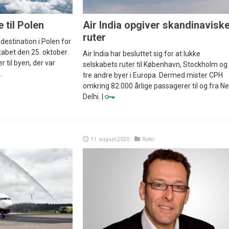
 til Polen
Air India opgiver skandinavisk
ruter
estination i Polen for
kabet den 25. oktober
Air India har besluttet sig for at lukke
er til byen, der var
selskabets ruter til København, Stockholm og
.
tre andre byer i Europa. Dermed mister CPH
omkring 82.000 årlige passagerer til og fra N
Delhi. |
11. august 2020
Ruter