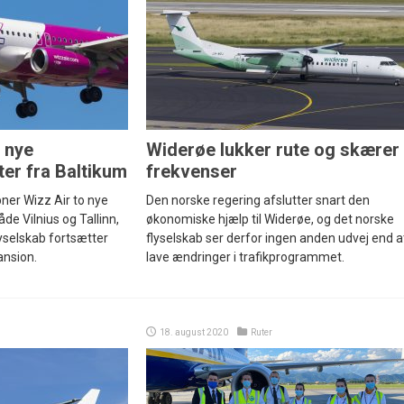
 nye
Widerøe lukker rute og skærer
ter fra Baltikum
frekvenser
bner Wizz Air to nye
Den norske regering afslutter snart den
de Vilnius og Tallinn,
økonomiske hjælp til Widerøe, og det norske
yselskab fortsætter
flyselskab ser derfor ingen anden udvej end a
ansion.
lave ændringer i trafikprogrammet.
18. august 2020
Ruter