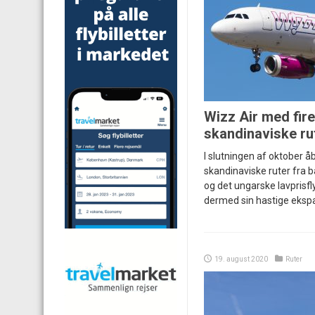
Wizz Air med fire
skandinaviske ru
I slutningen af oktober å
skandinaviske ruter fra bå
og det ungarske lavprisfl
dermed sin hastige eksp
19. august 2020
Ruter