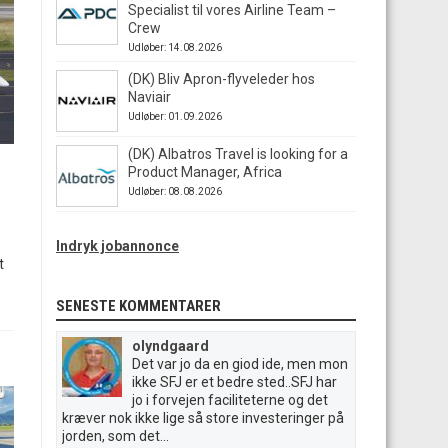
Specialist til vores Airline Team –
Crew
Udløber: 14.08.2026
(DK) Bliv Apron-flyveleder hos
Naviair
Udløber: 01.09.2026
(DK) Albatros Travel is looking for a
Product Manager, Africa
Udløber: 08.08.2026
Indryk jobannonce
t
SENESTE KOMMENTARER
olyndgaard
Det var jo da en giod ide, men mon
ikke SFJ er et bedre sted..SFJ har
jo i forvejen faciliteterne og det
kræver nok ikke lige så store investeringer på
jorden, som det...