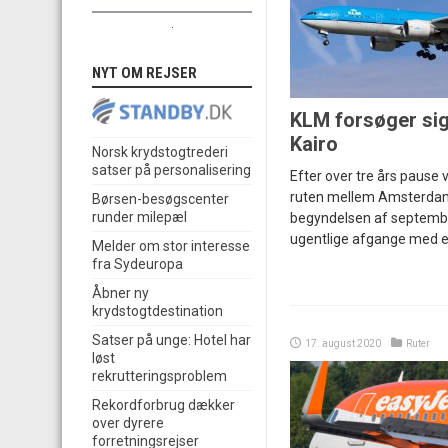
.
NYT OM REJSER
KLM forsøger sig
Kairo
Norsk krydstogtrederi
satser på personalisering
Efter over tre års pause
ruten mellem Amsterdam
Børsen-besøgscenter
runder milepæl
begyndelsen af september
ugentlige afgange med e
Melder om stor interesse
fra Sydeuropa
Åbner ny
krydstogtdestination
Satser på unge: Hotel har
17. august 2020
Ruter
løst
rekrutteringsproblem
Rekordforbrug dækker
over dyrere
forretningsrejser