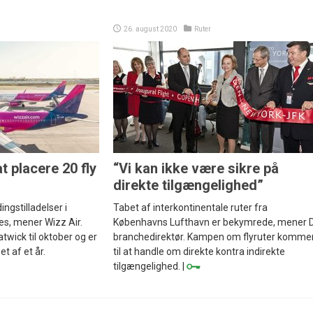
26. august 2020
Ruter
t placere 20 fly
“Vi kan ikke være sikre på
direkte tilgængelighed”
ngstilladelser i
Tabet af interkontinentale ruter fra
ves, mener Wizz Air.
Københavns Lufthavn er bekymrede, mener D
twick til oktober og er
branchedirektør. Kampen om flyruter komme
bet af et år.
til at handle om direkte kontra indirekte
tilgængelighed. |