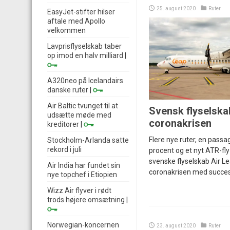
25. august 2020
Ruter
EasyJet-stifter hilser
aftale med Apollo
velkommen
Lavprisflyselskab taber
op imod en halv milliard
|
A320neo på Icelandairs
danske ruter
|
Air Baltic tvunget til at
Svensk flyselska
udsætte møde med
coronakrisen
kreditorer
|
Flere nye ruter, en pass
Stockholm-Arlanda satte
rekord i juli
procent og et nyt ATR-fly 
svenske flyselskab Air L
Air India har fundet sin
coronakrisen med succes
nye topchef i Etiopien
Wizz Air flyver i rødt
trods højere omsætning
|
Norwegian-koncernen
23. august 2020
Ruter