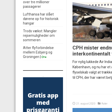
over tre millioner
passagerer
Lufthansa har slået
dørene op for historisk
hangar
Trods vækst: Mangler
rejsemuligheder om
sommeren
CPH mister endn
Atter flyforbindelse
mellem Esbjerg og
interkontinentalt
Groningen
|
For nylig lukkede Air India
København, og nu har et 
flyselskab valgt at trækk
.
til CPH, der har været bet
21. august 2020
Ruter