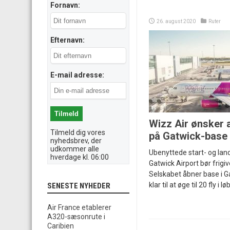
Fornavn:
26. august 2020
Ruter
Efternavn:
E-mail adresse:
Wizz Air ønsker a
Tilmeld dig vores
på Gatwick-base
nyhedsbrev, der
udkommer alle
Ubenyttede start- og landi
hverdage kl. 06:00
Gatwick Airport bør frigi
Selskabet åbner base i Ga
klar til at øge til 20 fly i lø
SENESTE NYHEDER
Air France etablerer
A320-sæsonrute i
Caribien