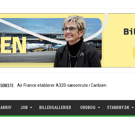
SENESTE:
EasyJet-stifter hilser aftale med Ap
ARKIV
JOB
BILLEDGALLERIER
ORDBOG
STANDBY.DK