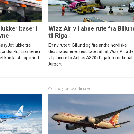
 lukker baser i
Wizz Air vil åbne rute fra Billun
vne
til Riga
easyJet lukke tre
En ny rute til Billund og fire andre nordiske
i London-lufthavnene i
destinationer er resultatet af, at Wizz Air atte
et kan koste op imod
vil placere to Airbus A320 i Riga International
Airport.
12. august 2020
Ruter