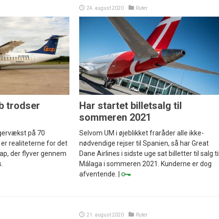
24. august 2020
Ruter
b trodser
Har startet billetsalg til
sommeren 2021
agervækst på 70
Selvom UM i øjeblikket fraråder alle ikke-
er realiteterne for det
nødvendige rejser til Spanien, så har Great
eap, der flyver gennem
Dane Airlines i sidste uge sat billetter til salg ti
.
Málaga i sommeren 2021. Kunderne er dog
afventende. |
21. august 2020
Ruter