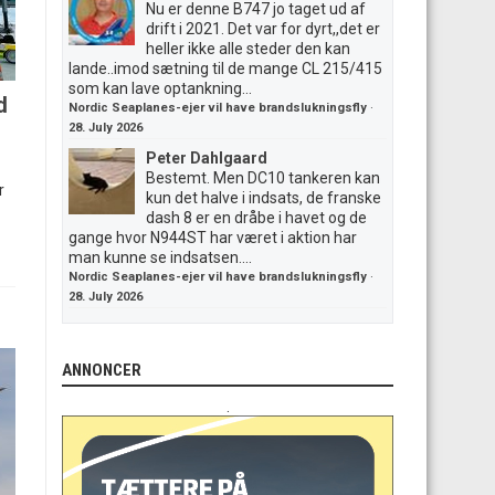
Nu er denne B747 jo taget ud af
drift i 2021. Det var for dyrt,,det er
heller ikke alle steder den kan
lande..imod sætning til de mange CL 215/415
som kan lave optankning...
d
Nordic Seaplanes-ejer vil have brandslukningsfly
·
28. July 2026
Peter Dahlgaard
Bestemt. Men DC10 tankeren kan
r
kun det halve i indsats, de franske
dash 8 er en dråbe i havet og de
gange hvor N944ST har været i aktion har
man kunne se indsatsen....
Nordic Seaplanes-ejer vil have brandslukningsfly
·
28. July 2026
ANNONCER
.