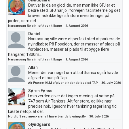
Det var jo da en giod ide, men mon ikke SFJ er et
bedre sted..SFJ har jo i forvejen faciliteterne og det
kræver nok ikke lige så store investeringer på
jorden, som det...
Narsarsuaq får sin lufthavn tilbage
·
4. August 2026
Daniel
Narsarsuaq ville være et perfekt sted at parkere de
nyindkøbte P8 Poseidon, der er masser af plads på
forpladsen, masser af plads til at bygge flere
hangarer, 1800m...
Narsarsuaq får sin lufthavn tilbage
·
1. August 2026
Allan
Mener der var noget om at Lufthansa også havde
afgivet et bud på Tap
Air France-KLM afgiver bindende bud på TAP
·
30. July 2026
Søren Fønss
I min verden giver det ingen mening, at satse på
747 som Air Tankers. Alt for store, og ikke nær
præcise nok, ligesom hver tankning tager lang tid.
Læste netop, at der...
Nordic Seaplanes-ejer vil have brandslukningsfly
·
30. July 2026
olyndgaard