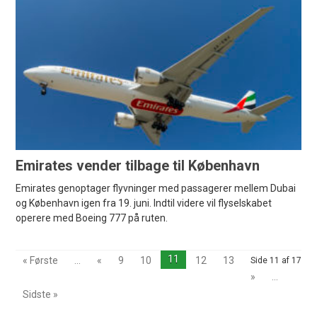
Emirates vender tilbage til København
Emirates genoptager flyvninger med passagerer mellem Dubai
og København igen fra 19. juni. Indtil videre vil flyselskabet
operere med Boeing 777 på ruten.
11
« Første
...
«
9
10
12
13
Side 11 af 17
»
...
Sidste »