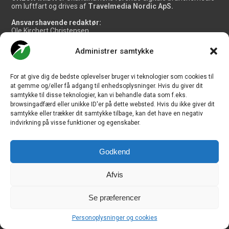
om luftfart og drives af
Travelmedia Nordic ApS.
Ansvarshavende redaktør:
Ole Kirchert Christensen
Redaktionen:
Administrer samtykke
Christian Granhøj Skouboe
Henrik Baumgarten
Danny Longhi Andreasen
For at give dig de bedste oplevelser bruger vi teknologier som cookies til
Mathias Majlund Laursen
at gemme og/eller få adgang til enhedsoplysninger. Hvis du giver dit
samtykke til disse teknologier, kan vi behandle data som f.eks.
Salg og jobannoncer:
salg@travelmedianordic.com
browsingadfærd eller unikke ID'er på dette websted. Hvis du ikke giver dit
samtykke eller trækker dit samtykke tilbage, kan det have en negativ
indvirkning på visse funktioner og egenskaber.
Vi tager ansvar for indholdet og er tilmeldt
Godkend
Siden er udviklet af
JHV Media Consult.
Afvis
Se præferencer
Personoplysninger og cookies
Travelmedia Nordic ApS | Majsmarken 1 | DK-9500 Hobro | Denmark |