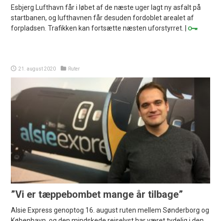
Esbjerg Lufthavn får i løbet af de næste uger lagt ny asfalt på
startbanen, og lufthavnen får desuden fordoblet arealet af
forpladsen. Trafikken kan fortsætte næsten uforstyrret. |
21. august 2020
Ruter
”Vi er tæppebombet mange år tilbage”
Alsie Express genoptog 16. august ruten mellem Sønderborg og
København, og den mindskede rejselyst har været tydelig i den