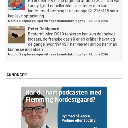
Nu er denne B747 jo taget ud af drift i 2021. Det var
for dyrt,,det er heller ikke alle steder den kan
lande..imod sætning til de mange CL 215/415 som
kan lave optankning...
Nordic Seaplanes-ejer vil have brandslukningsfly
·
28. July 2026
Peter Dahlgaard
Bestemt. Men DC10 tankeren kan kun det halve i
indsats, de franske dash 8 er en dråbe i havet og
de gange hvor N944ST har været i aktion har man
kunne se indsatsen....
Nordic Seaplanes-ejer vil have brandslukningsfly
·
28. July 2026
ANNONCER
.