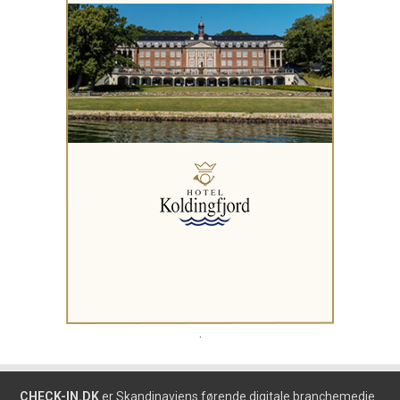
.
CHECK-IN.DK
er Skandinaviens førende digitale branchemedie