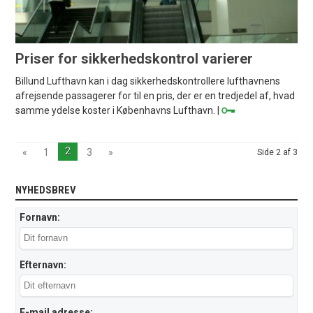
Priser for sikkerhedskontrol varierer
Billund Lufthavn kan i dag sikkerhedskontrollere lufthavnens
afrejsende passagerer for til en pris, der er en tredjedel af, hvad
samme ydelse koster i Københavns Lufthavn. |
2
«
1
3
»
Side 2 af 3
NYHEDSBREV
Fornavn:
Efternavn:
E-mail adresse: