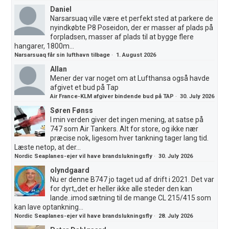
Daniel
Narsarsuaq ville være et perfekt sted at parkere de
nyindkøbte P8 Poseidon, der er masser af plads på
forpladsen, masser af plads til at bygge flere
hangarer, 1800m...
Narsarsuaq får sin lufthavn tilbage
·
1. August 2026
Allan
Mener der var noget om at Lufthansa også havde
afgivet et bud på Tap
Air France-KLM afgiver bindende bud på TAP
·
30. July 2026
Søren Fønss
I min verden giver det ingen mening, at satse på
747 som Air Tankers. Alt for store, og ikke nær
præcise nok, ligesom hver tankning tager lang tid.
Læste netop, at der...
Nordic Seaplanes-ejer vil have brandslukningsfly
·
30. July 2026
olyndgaard
Nu er denne B747 jo taget ud af drift i 2021. Det var
for dyrt,,det er heller ikke alle steder den kan
lande..imod sætning til de mange CL 215/415 som
kan lave optankning...
Nordic Seaplanes-ejer vil have brandslukningsfly
·
28. July 2026