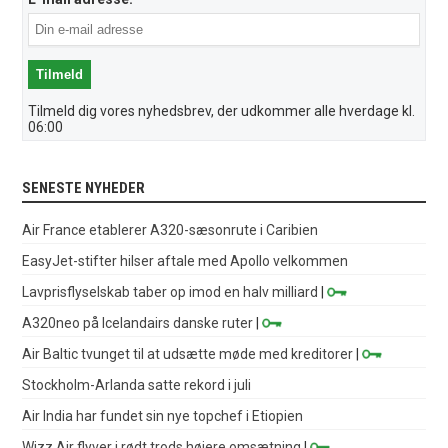
Tilmeld dig vores nyhedsbrev, der udkommer alle hverdage kl.
06:00
SENESTE NYHEDER
Air France etablerer A320-sæsonrute i Caribien
EasyJet-stifter hilser aftale med Apollo velkommen
Lavprisflyselskab taber op imod en halv milliard
|
A320neo på Icelandairs danske ruter
|
Air Baltic tvunget til at udsætte møde med kreditorer
|
Stockholm-Arlanda satte rekord i juli
Air India har fundet sin nye topchef i Etiopien
Wizz Air flyver i rødt trods højere omsætning
|