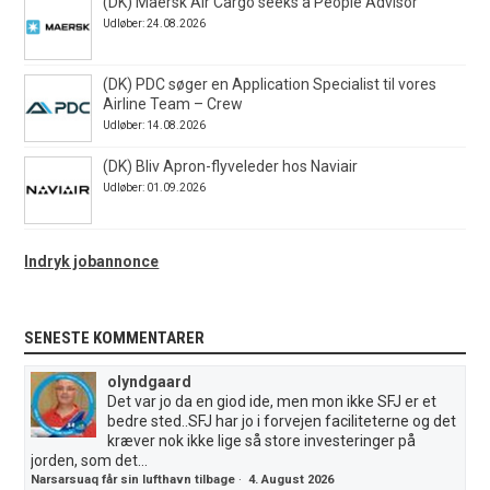
(DK) Maersk Air Cargo seeks a People Advisor
Udløber: 24.08.2026
(DK) PDC søger en Application Specialist til vores
Airline Team – Crew
Udløber: 14.08.2026
(DK) Bliv Apron-flyveleder hos Naviair
Udløber: 01.09.2026
Indryk jobannonce
SENESTE KOMMENTARER
olyndgaard
Det var jo da en giod ide, men mon ikke SFJ er et
bedre sted..SFJ har jo i forvejen faciliteterne og det
kræver nok ikke lige så store investeringer på
jorden, som det...
Narsarsuaq får sin lufthavn tilbage
·
4. August 2026