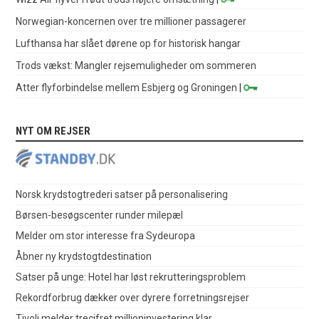
Norwegian-koncernen over tre millioner passagerer
Lufthansa har slået dørene op for historisk hangar
Trods vækst: Mangler rejsemuligheder om sommeren
Atter flyforbindelse mellem Esbjerg og Groningen
|
NYT OM REJSER
Norsk krydstogtrederi satser på personalisering
Børsen-besøgscenter runder milepæl
Melder om stor interesse fra Sydeuropa
Åbner ny krydstogtdestination
Satser på unge: Hotel har løst rekrutteringsproblem
Rekordforbrug dækker over dyrere forretningsrejser
Tivoli melder trecifret millioninvestering klar