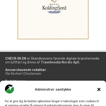
.
CHECK-IN.DK
er Skandinaviens førende digitale branchemedie
om luftfart og drives af
Travelmedia Nordic ApS.
Ansvarshavende redaktør:
Ole Kirchert Christensen
Redaktionen:
Christian Granhøj Skouboe
Henrik Baumgarten
Administrer samtykke
Danny Longhi Andreasen
Mathias Majlund Laursen
For at give dig de bedste oplevelser bruger vi teknologier som cookies til
Salg og jobannoncer:
at gemme og/eller få adgang til enhedsoplysninger. Hvis du giver dit