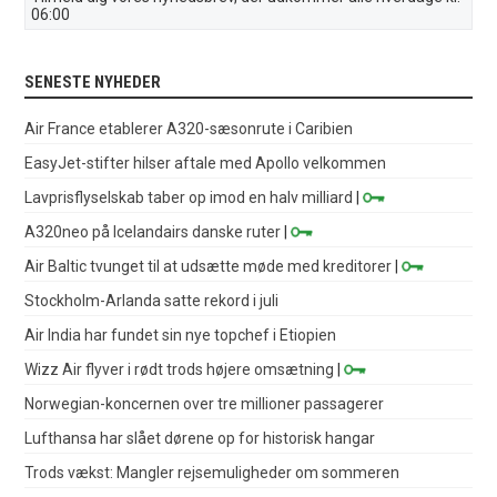
06:00
SENESTE NYHEDER
Air France etablerer A320-sæsonrute i Caribien
EasyJet-stifter hilser aftale med Apollo velkommen
Lavprisflyselskab taber op imod en halv milliard
|
A320neo på Icelandairs danske ruter
|
Air Baltic tvunget til at udsætte møde med kreditorer
|
Stockholm-Arlanda satte rekord i juli
Air India har fundet sin nye topchef i Etiopien
Wizz Air flyver i rødt trods højere omsætning
|
Norwegian-koncernen over tre millioner passagerer
Lufthansa har slået dørene op for historisk hangar
Trods vækst: Mangler rejsemuligheder om sommeren