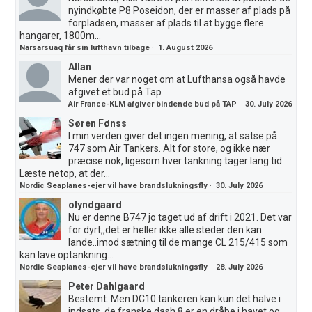
nyindkøbte P8 Poseidon, der er masser af plads på
forpladsen, masser af plads til at bygge flere
hangarer, 1800m...
Narsarsuaq får sin lufthavn tilbage
·
1. August 2026
Allan
Mener der var noget om at Lufthansa også havde
afgivet et bud på Tap
Air France-KLM afgiver bindende bud på TAP
·
30. July 2026
Søren Fønss
I min verden giver det ingen mening, at satse på
747 som Air Tankers. Alt for store, og ikke nær
præcise nok, ligesom hver tankning tager lang tid.
Læste netop, at der...
Nordic Seaplanes-ejer vil have brandslukningsfly
·
30. July 2026
olyndgaard
Nu er denne B747 jo taget ud af drift i 2021. Det var
for dyrt,,det er heller ikke alle steder den kan
lande..imod sætning til de mange CL 215/415 som
kan lave optankning...
Nordic Seaplanes-ejer vil have brandslukningsfly
·
28. July 2026
Peter Dahlgaard
Bestemt. Men DC10 tankeren kan kun det halve i
indsats, de franske dash 8 er en dråbe i havet og