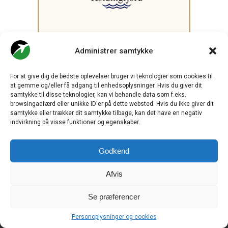
Administrer samtykke
.
For at give dig de bedste oplevelser bruger vi teknologier som cookies til
at gemme og/eller få adgang til enhedsoplysninger. Hvis du giver dit
samtykke til disse teknologier, kan vi behandle data som f.eks.
browsingadfærd eller unikke ID'er på dette websted. Hvis du ikke giver dit
CHECK-IN.DK
er Skandinaviens førende digitale branchemedie
samtykke eller trækker dit samtykke tilbage, kan det have en negativ
om luftfart og drives af
Travelmedia Nordic ApS.
indvirkning på visse funktioner og egenskaber.
Ansvarshavende redaktør:
Ole Kirchert Christensen
Godkend
Redaktionen:
Christian Granhøj Skouboe
Henrik Baumgarten
Afvis
Danny Longhi Andreasen
Mathias Majlund Laursen
Se præferencer
Salg og jobannoncer:
salg@travelmedianordic.com
Personoplysninger og cookies