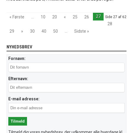
27
« Første
...
10
20
«
25
26
Side 27 af 62
28
29
»
30
40
50
...
Sidste »
NYHEDSBREV
Fornavn:
Efternavn:
E-mail adresse:
Tilmeld dig vores nyhedsbrev, der udkommer alle hverdage kl.