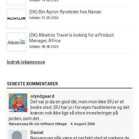
Udløber: 14.08.2026
(DK) Bliv Apron-flyveleder hos Naviair
Udløber: 01.09.2026
(DK) Albatros Travel is looking for a Product
Manager, Africa
Udløber: 08.08.2026
Indryk jobannonce
SENESTE KOMMENTARER
olyndgaard
Det var jo da en giod ide, men mon ikke SFJ er et
bedre sted..SFJ har jo i forvejen faciliteterne og det
kræver nok ikke lige så store investeringer på
jorden, som det...
Narsarsuaq får sin lufthavn tilbage
·
4. August 2026
Daniel
Narsarsuaq ville være et perfekt sted at parkere de