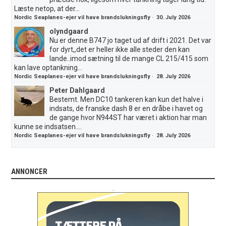
Læste netop, at der...
Nordic Seaplanes-ejer vil have brandslukningsfly
·
30. July 2026
olyndgaard
Nu er denne B747 jo taget ud af drift i 2021. Det var
for dyrt,,det er heller ikke alle steder den kan
lande..imod sætning til de mange CL 215/415 som
kan lave optankning...
Nordic Seaplanes-ejer vil have brandslukningsfly
·
28. July 2026
Peter Dahlgaard
Bestemt. Men DC10 tankeren kan kun det halve i
indsats, de franske dash 8 er en dråbe i havet og
de gange hvor N944ST har været i aktion har man
kunne se indsatsen....
Nordic Seaplanes-ejer vil have brandslukningsfly
·
28. July 2026
ANNONCER
.