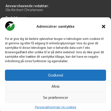
Ansvarshavende redaktør:
Ole Kirchert Christensen
Redaktionen:
Christian Granhøj Skouboe
Henrik Baumgarten
Administrer samtykke
Danny Longhi Andreasen
Mathias Majlund Laursen
For at give dig de bedste oplevelser bruger vi teknologier som cookies til
Salg og jobannoncer:
at gemme og/eller få adgang til enhedsoplysninger. Hvis du giver dit
salg@travelmedianordic.com
samtykke til disse teknologier, kan vi behandle data som f.eks.
browsingadfærd eller unikke ID'er på dette websted. Hvis du ikke giver dit
samtykke eller trækker dit samtykke tilbage, kan det have en negativ
Vi tager ansvar for indholdet og er tilmeldt
indvirkning på visse funktioner og egenskaber.
Godkend
Siden er udviklet af
JHV Media Consult.
Afvis
Se præferencer
Travelmedia Nordic ApS | Majsmarken 1 | DK-9500 Hobro | Denmark |
Personoplysninger og cookies
CVR-nr.: 34 20 20 87 © Copyright 2010-2026 - CHECK-IN.dk