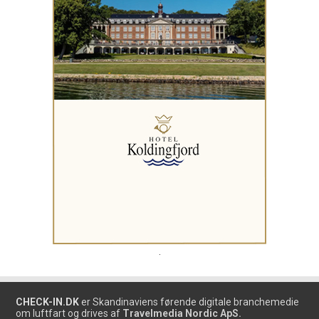
.
CHECK-IN.DK
er Skandinaviens førende digitale branchemedie
om luftfart og drives af
Travelmedia Nordic ApS.