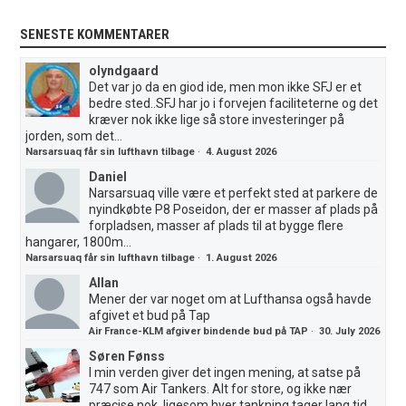
SENESTE KOMMENTARER
olyndgaard
Det var jo da en giod ide, men mon ikke SFJ er et
bedre sted..SFJ har jo i forvejen faciliteterne og det
kræver nok ikke lige så store investeringer på
jorden, som det...
Narsarsuaq får sin lufthavn tilbage
·
4. August 2026
Daniel
Narsarsuaq ville være et perfekt sted at parkere de
nyindkøbte P8 Poseidon, der er masser af plads på
forpladsen, masser af plads til at bygge flere
hangarer, 1800m...
Narsarsuaq får sin lufthavn tilbage
·
1. August 2026
Allan
Mener der var noget om at Lufthansa også havde
afgivet et bud på Tap
Air France-KLM afgiver bindende bud på TAP
·
30. July 2026
Søren Fønss
I min verden giver det ingen mening, at satse på
747 som Air Tankers. Alt for store, og ikke nær
præcise nok, ligesom hver tankning tager lang tid.