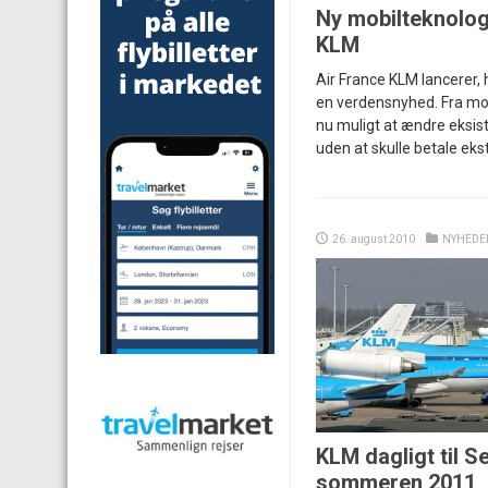
Ny mobilteknologi
KLM
Air France KLM lancerer,
en verdensnyhed. Fra mob
nu muligt at ændre eksis
uden at skulle betale eks
26. august 2010
NYHEDE
KLM dagligt til S
sommeren 2011