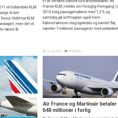
Et af verdens største luftfartsselskaber, Air
France KLM, melder om forsigtig fremgang. I j
11 vil hollandske KLM
2010 steg passagertallene med 1,2 % og
ange til den
samtidig gik luftfragten også frem.
eoul. Hidtil har KLM
Kabinefaktoren steg ligeledes og samlet fløj
andagen', men det vil
næsten 7 millioner passagerer med selskabet
ts næste år.
16. juli 2010
NYHEDER
Air France og Martinair betaler
648 millioner i forlig