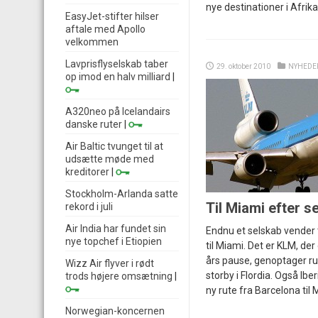
nye destinationer i Afrika
EasyJet-stifter hilser
aftale med Apollo
velkommen
Lavprisflyselskab taber
29. oktober 2010
NYHEDE
op imod en halv milliard
|
A320neo på Icelandairs
danske ruter
|
Air Baltic tvunget til at
udsætte møde med
kreditorer
|
Stockholm-Arlanda satte
Til Miami efter s
rekord i juli
Air India har fundet sin
Endnu et selskab vender 
nye topchef i Etiopien
til Miami. Det er KLM, de
års pause, genoptager ru
Wizz Air flyver i rødt
storby i Flordia. Også Ib
trods højere omsætning
|
ny rute fra Barcelona til 
Norwegian-koncernen