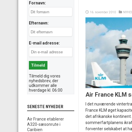
Fornavn:
16. november 2010
NYHE
Efternavn:
E-mail adresse:
Tilmeld dig vores
nyhedsbrev, der
udkommer alle
hverdage kl. 06:00
Air France KLM sa
I det nuværende vintertr
SENESTE NYHEDER
France KLM øget kapacite
det afrikanske kontinent
Air France etablerer
sommerfartplanens ikraf
A320-sæsonrute i
forventer selskabet at ha
Caribien