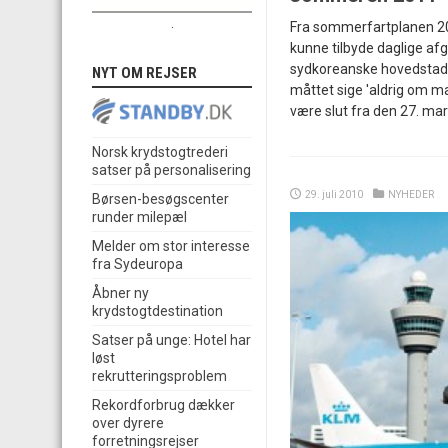
.
Fra sommerfartplanen 20
kunne tilbyde daglige afg
sydkoreanske hovedstad S
NYT OM REJSER
måttet sige 'aldrig om m
være slut fra den 27. mar
Norsk krydstogtrederi
satser på personalisering
29. juli 2010
NYHEDER
Børsen-besøgscenter
runder milepæl
Melder om stor interesse
fra Sydeuropa
Åbner ny
krydstogtdestination
Satser på unge: Hotel har
løst
rekrutteringsproblem
Rekordforbrug dækker
over dyrere
forretningsrejser