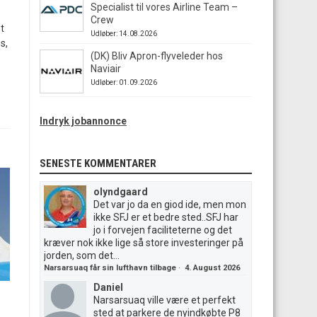
Specialist til vores Airline Team –
Crew
t
Udløber: 14.08.2026
s,
(DK) Bliv Apron-flyveleder hos
Naviair
Udløber: 01.09.2026
Indryk jobannonce
SENESTE KOMMENTARER
olyndgaard
Det var jo da en giod ide, men mon
ikke SFJ er et bedre sted..SFJ har
jo i forvejen faciliteterne og det
kræver nok ikke lige så store investeringer på
jorden, som det...
Narsarsuaq får sin lufthavn tilbage
·
4. August 2026
Daniel
Narsarsuaq ville være et perfekt
sted at parkere de nyindkøbte P8