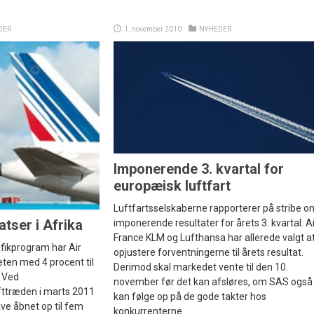
DER
1. november 2010
NYHEDER
Imponerende 3. kvartal for
europæisk luftfart
Luftfartsselskaberne rapporterer på stribe o
tser i Afrika
imponerende resultater for årets 3. kvartal. Ai
France KLM og Lufthansa har allerede valgt a
afikprogram har Air
opjustere forventningerne til årets resultat.
ten med 4 procent til
Derimod skal markedet vente til den 10.
. Ved
november før det kan afsløres, om SAS også
ttræden i marts 2011
kan følge op på de gode takter hos
ve åbnet op til fem
konkurrenterne.