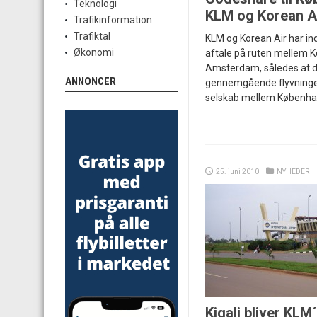
Teknologi
KLM og Korean A
Trafikinformation
Trafiktal
KLM og Korean Air har i
Økonomi
aftale på ruten mellem 
Amsterdam, således at d
ANNONCER
gennemgående flyvninge
selskab mellem Københa
.
25. juni 2010
NYHEDER
Kigali bliver KLM´