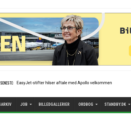
SENESTE:
Air France etablerer A320-sæsonrute i
SARKIV
JOB
BILLEDGALLERIER
ORDBOG
STANDBY.DK