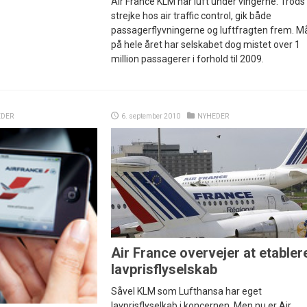
Air France KLM har luft under vingerne. Trods
strejke hos air traffic control, gik både
passagerflyvningerne og luftfragten frem. Må
på hele året har selskabet dog mistet over 1
million passagerer i forhold til 2009.
EDER
6. september 2010
NYHEDER
Air France overvejer at etabler
lavprisflyselskab
Såvel KLM som Lufthansa har eget
lavprisflyselkab i koncernen. Men nu er Air