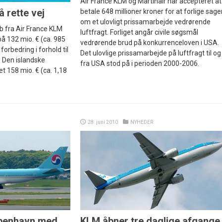
Air France KLM og Martinair har accepteret at
 rette vej
betale 648 millioner kroner for at forlige sage
om et ulovligt prissamarbejde vedrørende
b fra Air France KLM
luftfragt. Forliget angår civile søgsmål
på 132 mio. € (ca. 985
vedrørende brud på konkurrenceloven i USA.
r forbedring i forhold til
Det ulovlige prissamarbejde på luftfragt til og
 Den islandske
fra USA stod på i perioden 2000-2006.
t 158 mio. € (ca. 1,18
28. juni 2010
NYHEDER
øbenhavn med
KLM åbner tre daglige afgange