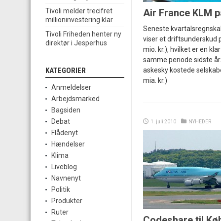
Air France KLM på
Tivoli melder trecifret
millioninvestering klar
Seneste kvartalsregnska
Tivoli Friheden henter ny
viser et driftsunderskud 
direktør i Jesperhus
mio. kr.), hvilket er en kla
samme periode sidste år.
askesky kostede selskabe
KATEGORIER
mia. kr.)
Anmeldelser
Arbejdsmarked
Bagsiden
Debat
1. juli 2010
NYHEDER
Flådenyt
Hændelser
Klima
Liveblog
Navnenyt
Politik
Produkter
Ruter
Codeshare til K