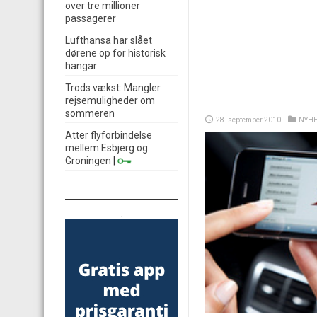
over tre millioner
passagerer
Lufthansa har slået
dørene op for historisk
hangar
Trods vækst: Mangler
rejsemuligheder om
sommeren
28. september 2010
NYH
Atter flyforbindelse
mellem Esbjerg og
Groningen
|
.