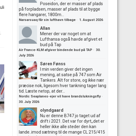
Poseidon, der er masser af plads
uli
på forpladsen, masser af plads til at bygge
flere hangarer, 1800m...
Narsarsuaq får sin lufthavn tilbage
·
1. August 2026
Allan
.
Mener der var noget om at
Lufthansa også havde afgivet et
bud på Tap
Air France-KLM afgiver bindende bud på TAP
·
30.
July 2026
Søren Fønss
I min verden giver det ingen
mening, at satse på 747 som Air
Tankers. Alt for store, og ikke nær
præcise nok, ligesom hver tankning tager lang
tid. Læste netop, at der...
Nordic Seaplanes-ejer vil have brandslukningsfly
·
30. July 2026
olyndgaard
Nu er denne B747 jo taget ud af
drift i 2021. Det var for dyrt,,det er
heller ikke alle steder den kan
lande..imod sætning til de mange CL 215/415