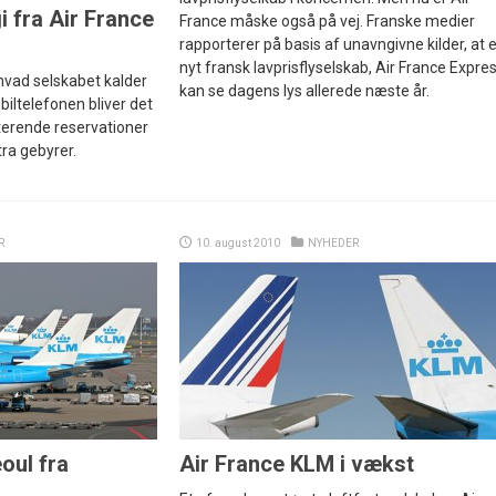
 fra Air France
France måske også på vej. Franske medier
rapporterer på basis af unavngivne kilder, at e
nyt fransk lavprisflyselskab, Air France Expres
 hvad selskabet kalder
kan se dagens lys allerede næste år.
iltelefonen bliver det
terende reservationer
tra gebyrer.
R
10. august 2010
NYHEDER
eoul fra
Air France KLM i vækst