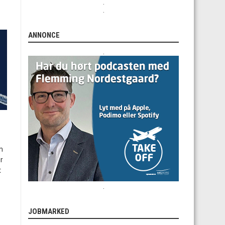
.
.
ANNONCE
.
m
r
t
.
JOBMARKED