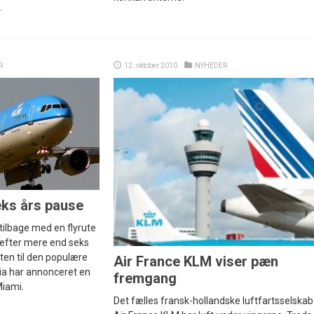
.
R
12. oktober 2010
NYHEDER
eks års pause
tilbage med en flyrute
r efter mere end seks
ten til den populære
Air France KLM viser pæn
eria har annonceret en
fremgang
Miami.
Det fælles fransk-hollandske luftfartsselskab