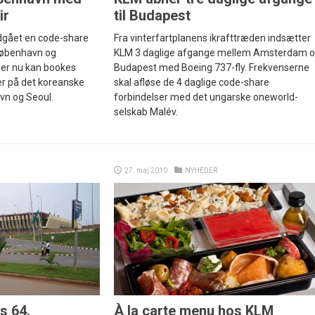
ir
til Budapest
ndgået en code-share
Fra vinterfartplanens ikrafttræden indsætter
København og
KLM 3 daglige afgange mellem Amsterdam 
er nu kan bookes
Budapest med Boeing 737-fly. Frekvenserne
r på det koreanske
skal afløse de 4 daglige code-share
vn og Seoul.
forbindelser med det ungarske oneworld-
selskab Malév.
27. maj 2010
NYHEDER
s 64.
À la carte menu hos KLM