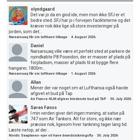
olyndgaard
Det var jo da en giod ide, men mon ikke SFJ er et
bedre sted..SFJ har jo i forvejen faciliteterne og det
kræver nok ikke lige så store investeringer på
jorden, som det...
Narsarsuaq får sin lufthavn tilbage
·
4. August 2026
Daniel
Narsarsuaq ville være et perfekt sted at parkere de
nyindkøbte P8 Poseidon, der er masser af plads på
forpladsen, masser af plads til at bygge flere
hangarer, 1800m...
Narsarsuaq får sin lufthavn tilbage
·
1. August 2026
Allan
Mener der var noget om at Lufthansa også havde
afgivet et bud på Tap
Air France-KLM afgiver bindende bud på TAP
·
30. July 2026
Søren Fønss
I min verden giver det ingen mening, at satse på
747 som Air Tankers. Alt for store, og ikke nær
præcise nok, ligesom hver tankning tager lang tid.
Læste netop, at der...
Nordic Seaplanes-ejer vil have brandslukningsfly
·
30. July 2026