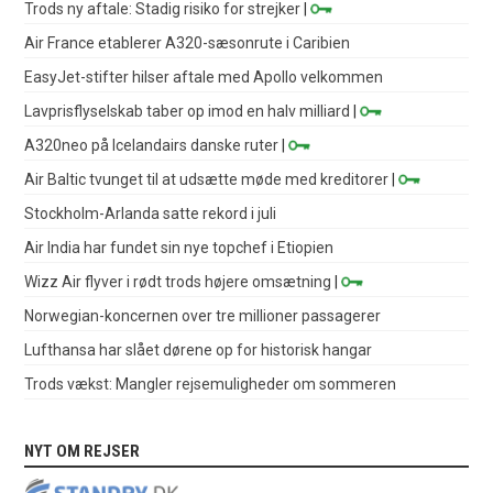
Trods ny aftale: Stadig risiko for strejker
|
Air France etablerer A320-sæsonrute i Caribien
EasyJet-stifter hilser aftale med Apollo velkommen
Lavprisflyselskab taber op imod en halv milliard
|
A320neo på Icelandairs danske ruter
|
Air Baltic tvunget til at udsætte møde med kreditorer
|
Stockholm-Arlanda satte rekord i juli
Air India har fundet sin nye topchef i Etiopien
Wizz Air flyver i rødt trods højere omsætning
|
Norwegian-koncernen over tre millioner passagerer
Lufthansa har slået dørene op for historisk hangar
Trods vækst: Mangler rejsemuligheder om sommeren
NYT OM REJSER