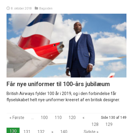
8. oktober 2018
Bagsiden
Får nye uniformer til 100-års jubilæum
British Airways fylder 100 år i 2019, og i den forbindelse får
flyselskabet helt nye uniformer kreeret af en britisk designer.
« Første
...
100
110
120
«
Side 130 af 149
128
129
130
131
132
»
140
...
Sidste »