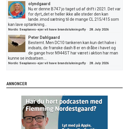
olyndgaard
Nu er denne B747 jo taget ud af drift i 2021. Det var
for dyrt,,det er heller ikke alle steder den kan
lande..imod sætning til de mange CL 215/415 som
kan lave optankning...
Nordic Seaplanes-ejer vil have brandslukningsfly
·
28. July 2026
Peter Dahlgaard
Bestemt. Men DC10 tankeren kan kun det halve i
indsats, de franske dash 8 er en dråbe i havet og
de gange hvor N944ST har været i aktion har man
kunne se indsatsen....
Nordic Seaplanes-ejer vil have brandslukningsfly
·
28. July 2026
ANNONCER
.