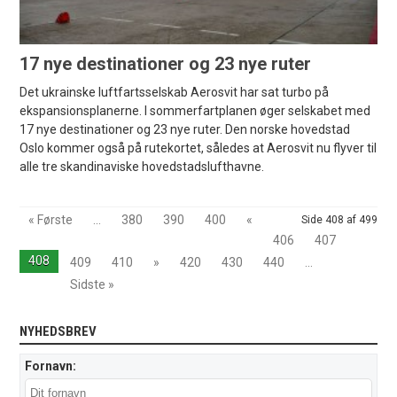
17 nye destinationer og 23 nye ruter
Det ukrainske luftfartsselskab Aerosvit har sat turbo på
ekspansionsplanerne. I sommerfartplanen øger selskabet med
17 nye destinationer og 23 nye ruter. Den norske hovedstad
Oslo kommer også på rutekortet, således at Aerosvit nu flyver til
alle tre skandinaviske hovedstadslufthavne.
« Første
...
380
390
400
«
Side 408 af 499
406
407
408
409
410
»
420
430
440
...
Sidste »
NYHEDSBREV
Fornavn: