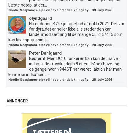
Læste netop, at der...
Nordic Seaplanes-ejer vil have brandslukningsfly
·
30. July 2026
olyndgaard
Nu er denne B747 jo taget ud af drift i 2021. Det var
for dyrt,,det er heller ikke alle steder den kan
lande..imod sætning til de mange CL 215/415 som
kan lave optankning...
Nordic Seaplanes-ejer vil have brandslukningsfly
·
28. July 2026
Peter Dahlgaard
Bestemt. Men DC10 tankeren kan kun det halve i
indsats, de franske dash 8 er en dråbe i havet og
de gange hvor N944ST har været i aktion har man
kunne se indsatsen....
Nordic Seaplanes-ejer vil have brandslukningsfly
·
28. July 2026
ANNONCER
.