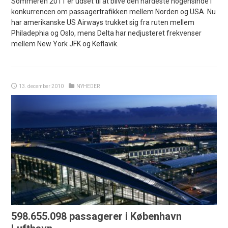
Sommeren 2011 er udset til at blive den hårdeste nogensinde i
konkurrencen om passagertrafikken mellem Norden og USA. Nu
har amerikanske US Airways trukket sig fra ruten mellem
Philadephia og Oslo, mens Delta har nedjusteret frekvenser
mellem New York JFK og Keflavik.
13. december 2010
NYHEDER
598.655.098 passagerer i København