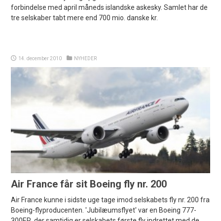
forbindelse med april måneds islandske askesky. Samlet har de
tre selskaber tabt mere end 700 mio. danske kr.
14. december 2010
NYHEDER
Air France får sit Boeing fly nr. 200
Air France kunne i sidste uge tage imod selskabets fly nr. 200 fra
Boeing-flyproducenten. 'Jubilæumsflyet' var en Boeing 777-
300ER, der samtidig er selskabets første fly indrettet med de