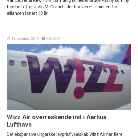
Vancouver til New York. Samtidig tiltræder Bruce Ashby som ny
topchef efter John McCulloch, der har været i spidsen for
alliancen i snart 10 år.
14. december 2010
NYHEDER
Wizz Air overraskende ind i Aarhus
Lufthavn
Det ekspansive ungarske lavprisflyselskab Wizz Air har flere