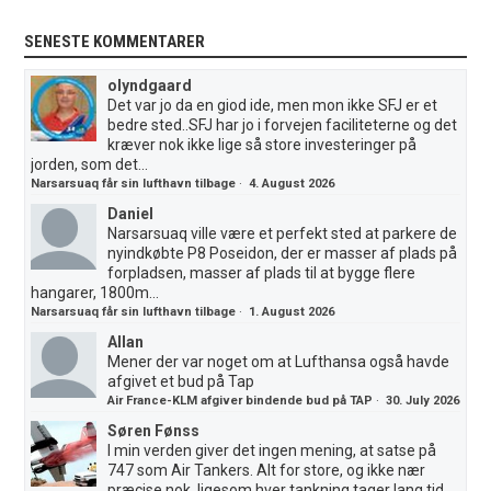
SENESTE KOMMENTARER
olyndgaard
Det var jo da en giod ide, men mon ikke SFJ er et
bedre sted..SFJ har jo i forvejen faciliteterne og det
kræver nok ikke lige så store investeringer på
jorden, som det...
Narsarsuaq får sin lufthavn tilbage
·
4. August 2026
Daniel
Narsarsuaq ville være et perfekt sted at parkere de
nyindkøbte P8 Poseidon, der er masser af plads på
forpladsen, masser af plads til at bygge flere
hangarer, 1800m...
Narsarsuaq får sin lufthavn tilbage
·
1. August 2026
Allan
Mener der var noget om at Lufthansa også havde
afgivet et bud på Tap
Air France-KLM afgiver bindende bud på TAP
·
30. July 2026
Søren Fønss
I min verden giver det ingen mening, at satse på
747 som Air Tankers. Alt for store, og ikke nær
præcise nok, ligesom hver tankning tager lang tid.