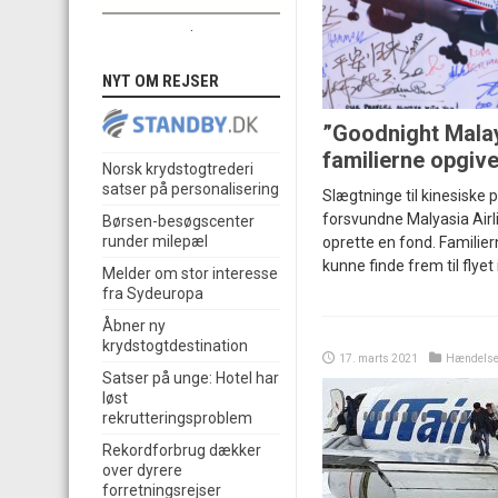
.
NYT OM REJSER
”Goodnight Malay
familierne opgive
Norsk krydstogtrederi
satser på personalisering
Slægtninge til kinesiske 
forsvundne Malyasia Airlin
Børsen-besøgscenter
runder milepæl
oprette en fond. Familier
kunne finde frem til flyet
Melder om stor interesse
fra Sydeuropa
Åbner ny
krydstogtdestination
17. marts 2021
Hændelse
Satser på unge: Hotel har
løst
rekrutteringsproblem
Rekordforbrug dækker
over dyrere
forretningsrejser