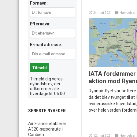
Fornavn:
24. maj 2021
Hændelser
Efternavn:
E-mail adresse:
IATA fordømmer 
Tilmeld dig vores
aktion mod Ryana
nyhedsbrev, der
udkommer alle
Ryanair-flyet var tættere
hverdage kl. 06:00
da det blev tvunget til at 
hviderussiske hovedstad,
over hele verden fordøm
SENESTE NYHEDER
Air France etablerer
A320-sæsonrute i
Caribien
12. maj 2021
Hændelser