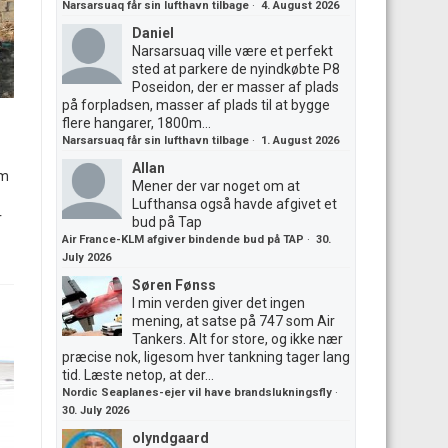
Narsarsuaq får sin lufthavn tilbage
·
4. August 2026
Daniel
Narsarsuaq ville være et perfekt
sted at parkere de nyindkøbte P8
Poseidon, der er masser af plads
på forpladsen, masser af plads til at bygge
flere hangarer, 1800m...
Narsarsuaq får sin lufthavn tilbage
·
1. August 2026
Allan
om
Mener der var noget om at
Lufthansa også havde afgivet et
r
bud på Tap
Air France-KLM afgiver bindende bud på TAP
·
30.
July 2026
Søren Fønss
I min verden giver det ingen
mening, at satse på 747 som Air
Tankers. Alt for store, og ikke nær
præcise nok, ligesom hver tankning tager lang
tid. Læste netop, at der...
Nordic Seaplanes-ejer vil have brandslukningsfly
·
30. July 2026
olyndgaard