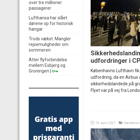
over tre millioner
passagerer
Lufthansa har slået
dørene op for historisk
hangar
Trods vækst: Mangler
rejsemuligheder om
sommeren
Sikkerhedslandi
udfordringer i C
Atter flyforbindelse
mellem Esbjerg og
Københavns Lufthavn fik 
Groningen
|
udfordring, da en Airbus 
sikkerhedslandede på grun
Flyet var på vej fra Londo
.
19. april 2021
Hændelser