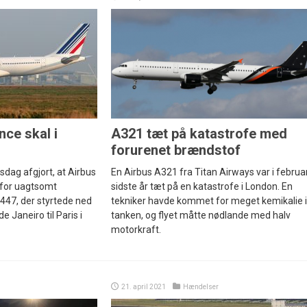
nce skal i
A321 tæt på katastrofe med
forurenet brændstof
sdag afgjort, at Airbus
En Airbus A321 fra Titan Airways var i februa
s for uagtsomt
sidste år tæt på en katastrofe i London. En
47, der styrtede ned
tekniker havde kommet for meget kemikalie i
e Janeiro til Paris i
tanken, og flyet måtte nødlande med halv
motorkraft.
21. april 2021
Hændelser