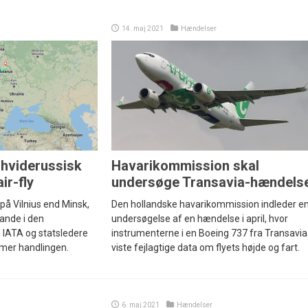
14. maj 2021
Hændelser
hviderussisk
Havarikommission skal
ir-fly
undersøge Transavia-hændels
 på Vilnius end Minsk,
Den hollandske havarikommission indleder e
lande i den
undersøgelse af en hændelse i april, hvor
 IATA og statsledere
instrumenterne i en Boeing 737 fra Transavia
mer handlingen.
viste fejlagtige data om flyets højde og fart.
6. maj 2021
Hændelser