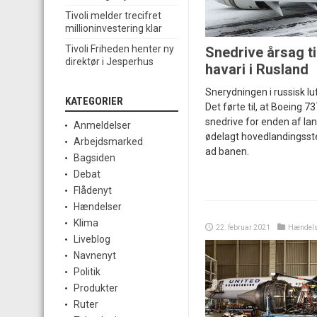
Tivoli melder trecifret
millioninvestering klar
Tivoli Friheden henter ny
Snedrive årsag ti
direktør i Jesperhus
havari i Rusland
Snerydningen i russisk l
KATEGORIER
Det førte til, at Boeing 7
snedrive for enden af la
Anmeldelser
ødelagt hovedlandingsste
Arbejdsmarked
ad banen.
Bagsiden
Debat
Flådenyt
Hændelser
Klima
22. februar 2021
Hændels
Liveblog
Navnenyt
Politik
Produkter
Ruter