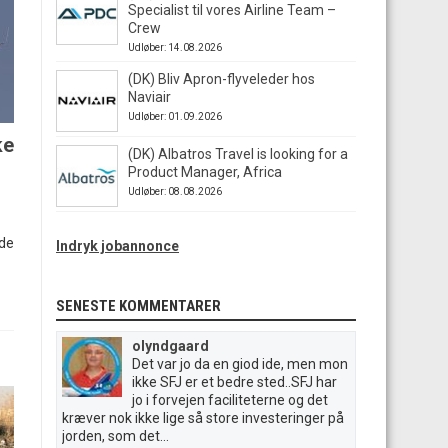
Specialist til vores Airline Team –
Crew
Udløber: 14.08.2026
(DK) Bliv Apron-flyveleder hos
Naviair
Udløber: 01.09.2026
ke
(DK) Albatros Travel is looking for a
Product Manager, Africa
Udløber: 08.08.2026
ede
Indryk jobannonce
SENESTE KOMMENTARER
olyndgaard
Det var jo da en giod ide, men mon
ikke SFJ er et bedre sted..SFJ har
jo i forvejen faciliteterne og det
kræver nok ikke lige så store investeringer på
jorden, som det...