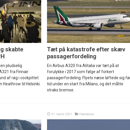
ng skabte
Tæt på katastrofe efter skæv
PH
passagerfordeling
en pludselig
En Airbus A320 fra Alitalia var tæt på at
A321 fra Finnair
forulykke i 2017 som følge af forkert
d af røg i cockpittet.
passagerfordeling. Flyets næse løftede sig fø
n Heathrow til Helsinki.
tid under en start fra Milano, og det måtte
straks bremse.
31. marts 2021
Hændelser