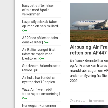
EasyJet-stifter hilser
aftale med Apollo
velkommen
Lavprisflyselskab taber
op imod en halv milliard
|
A320neo på Icelandairs
danske ruter
|
Airbus og Air Fra
Air Baltic tvunget til at
retten om AF447
udsætte møde med
kreditorer
|
En fransk domstol har on
og Air France kan tiltale
Stockholm-Arlanda satte
rekord i juli
manddrab i sagen om AF4
under en flyvning fra Rio d
Air India har fundet sin
2009.
nye topchef i Etiopien
Wizz Air flyver i rødt
trods højere omsætning
|
5. maj 2021
Hændelser
Norwegian-koncernen