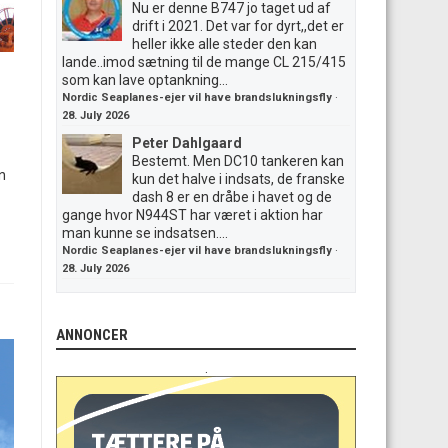
Nu er denne B747 jo taget ud af
drift i 2021. Det var for dyrt,,det er
heller ikke alle steder den kan
lande..imod sætning til de mange CL 215/415
som kan lave optankning...
Nordic Seaplanes-ejer vil have brandslukningsfly
·
28. July 2026
Peter Dahlgaard
Bestemt. Men DC10 tankeren kan
n
kun det halve i indsats, de franske
dash 8 er en dråbe i havet og de
gange hvor N944ST har været i aktion har
man kunne se indsatsen....
Nordic Seaplanes-ejer vil have brandslukningsfly
·
28. July 2026
ANNONCER
.