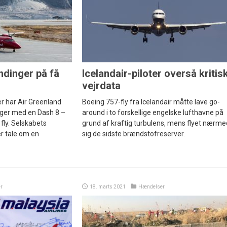
ndinger på få
Icelandair-piloter overså kritis
vejrdata
r har Air Greenland
Boeing 757-fly fra Icelandair måtte lave go-
nger med en Dash 8 –
around i to forskellige engelske lufthavne på
ly. Selskabets
grund af kraftig turbulens, mens flyet nærm
 er tale om en
sig de sidste brændstofreserver.
r
18. marts 2021
Hændelser