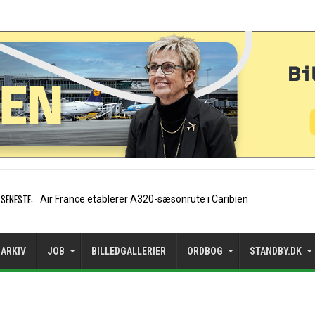
SENESTE:
EasyJet-stifter hilser aftale med Apollo velkomm
ARKIV
JOB
BILLEDGALLERIER
ORDBOG
STANDBY.DK