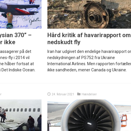
sian 370” –
Hård kritik af havarirapport om
r ikke
nedskudt fly
passagerer på det
Iran har udgivet den endelige havarirapport 
es-fly i 2014 vil
nedskydningen af PS752 fra Ukraine
ne håber fortsat at
International Airlines. Men rapporten fortælle
 i Det Indiske Ocean.
ikke sandheden, mener Canada og Ukraine.
r
24. februar 2021
Hændelser