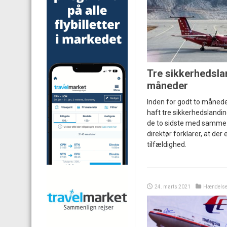
Tre sikkerhedsla
måneder
Inden for godt to månede
haft tre sikkerhedslandi
de to sidste med samme f
direktør forklarer, at der
tilfældighed.
24. marts 2021
Hændelse