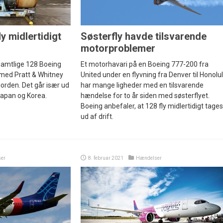
y midlertidigt
Søsterfly havde tilsvarende
motorproblemer
samtlige 128 Boeing
Et motorhavari på en Boeing 777-200 fra
 med Pratt & Whitney
United under en flyvning fra Denver til Honolu
orden. Det går især ud
har mange ligheder med en tilsvarende
Japan og Korea.
hændelse for to år siden med søsterflyet.
Boeing anbefaler, at 128 fly midlertidigt tages
ud af drift.
er
8. februar 2021
Hændelser