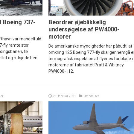
l Boeing 737-
Beordrer øjeblikkelig
undersøgelse af PW4000-
motorer
ufthavn var mangelfuld.
37-fly ramte stor
De amerikanske myndigheder har påbudt. at
ndingsbanen, fik
omkring 125 Boeing 777-fly skal gennemgå e
llet og rutsjede hen
termografisk inspektion af flyenes fanblade i
motorerne af fabrikatet Pratt & Whitney
PW4000-112.
er
21. februar 2021
Hændelser