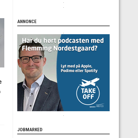
.
.
ANNONCE
.
e
n
.
JOBMARKED