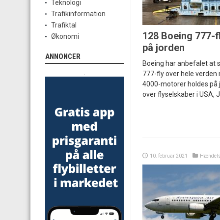
Teknologi
Trafikinformation
Trafiktal
128 Boeing 777-fl
Økonomi
på jorden
ANNONCER
Boeing har anbefalet at 
.
777-fly over hele verden
4000-motorer holdes på j
over flyselskaber i USA, 
10. februar 2021
Hændels