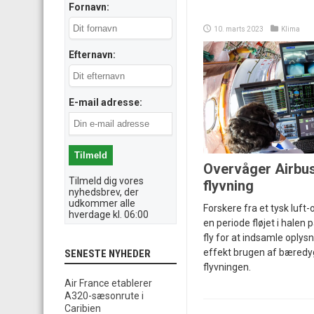
Fornavn:
10. marts 2023
Klima
Efternavn:
E-mail adresse:
Overvåger Airbu
Tilmeld dig vores
flyvning
nyhedsbrev, der
udkommer alle
Forskere fra et tysk luft
hverdage kl. 06:00
en periode fløjet i halen
fly for at indsamle oplys
effekt brugen af bæredy
SENESTE NYHEDER
flyvningen.
Air France etablerer
A320-sæsonrute i
Caribien