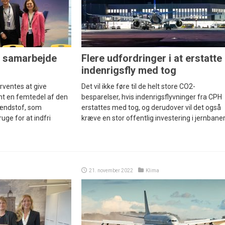
 i samarbejde
Flere udfordringer i at erstatte
indenrigsfly med tog
rventes at give
Det vil ikke føre til de helt store CO2-
nt en femtedel af den
besparelser, hvis indenrigsflyvninger fra CPH
ændstof, som
erstattes med tog, og derudover vil det også
ruge for at indfri
kræve en stor offentlig investering i jernbaner
21. november 2022
Klima