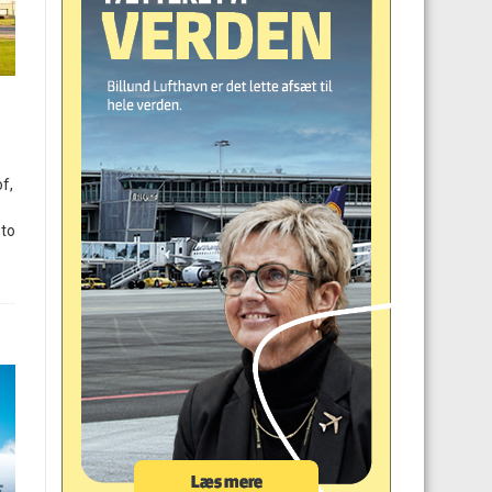
f,
 to