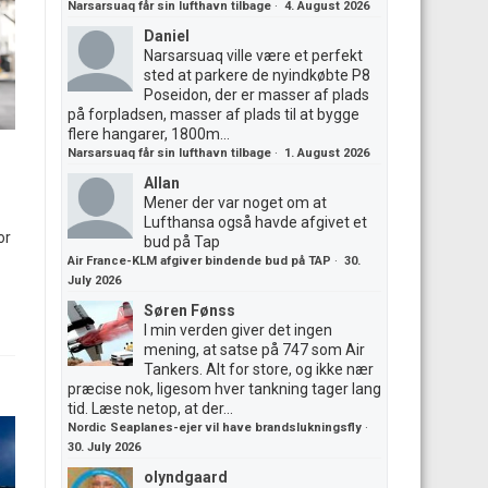
Narsarsuaq får sin lufthavn tilbage
·
4. August 2026
Daniel
Narsarsuaq ville være et perfekt
sted at parkere de nyindkøbte P8
Poseidon, der er masser af plads
på forpladsen, masser af plads til at bygge
flere hangarer, 1800m...
Narsarsuaq får sin lufthavn tilbage
·
1. August 2026
Allan
Mener der var noget om at
Lufthansa også havde afgivet et
or
bud på Tap
Air France-KLM afgiver bindende bud på TAP
·
30.
July 2026
Søren Fønss
I min verden giver det ingen
mening, at satse på 747 som Air
Tankers. Alt for store, og ikke nær
præcise nok, ligesom hver tankning tager lang
tid. Læste netop, at der...
Nordic Seaplanes-ejer vil have brandslukningsfly
·
30. July 2026
olyndgaard