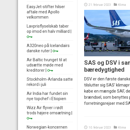
21. februar 2023
Klima
EasyJet-stifter hilser
aftale med Apollo
velkommen
Lavprisflyselskab taber
op imod en halv milliard
|
A320neo på Icelandairs
danske ruter
|
Air Baltic tvunget til at
SAS og DSV i sa
udsætte møde med
bæredygtighed
kreditorer
|
DSV er den første dansk
Stockholm-Arlanda satte
rekord i juli
tilslutter sig SAS’ klima
købe en mængde SAF, de
Air India har fundet sin
brændsel, som benyttes p
nye topchef i Etiopien
forretningsrejser med SAS
Wizz Air flyver i rødt
trods højere omsætning
|
Norwegian-koncernen
10. februar 2023
Klima