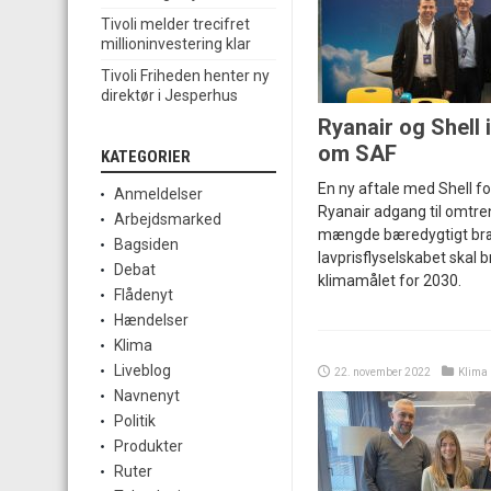
Tivoli melder trecifret
millioninvestering klar
Tivoli Friheden henter ny
direktør i Jesperhus
Ryanair og Shell
om SAF
KATEGORIER
En ny aftale med Shell fo
Anmeldelser
Ryanair adgang til omtre
Arbejdsmarked
mængde bæredygtigt br
Bagsiden
lavprisflyselskabet skal b
Debat
klimamålet for 2030.
Flådenyt
Hændelser
Klima
Liveblog
22. november 2022
Klima
Navnenyt
Politik
Produkter
Ruter