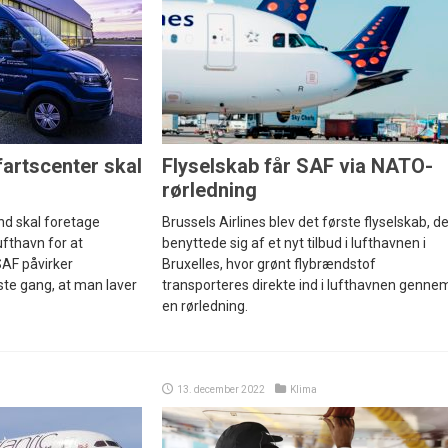
fartscenter skal
Flyselskab får SAF via NATO-
rørledning
nd skal foretage
Brussels Airlines blev det første flyselskab, d
fthavn for at
benyttede sig af et nyt tilbud i lufthavnen i
AF påvirker
Bruxelles, hvor grønt flybrændstof
rste gang, at man laver
transporteres direkte ind i lufthavnen genne
en rørledning.
13. december 2022
Klima