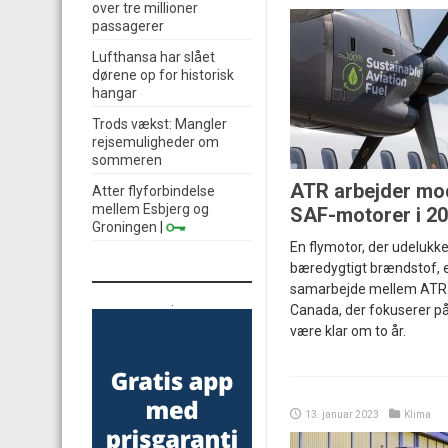
over tre millioner
passagerer
Lufthansa har slået
dørene op for historisk
hangar
Trods vækst: Mangler
rejsemuligheder om
sommeren
ATR arbejder mo
Atter flyforbindelse
mellem Esbjerg og
SAF-motorer i 2
Groningen
|
En flymotor, der udelukk
bæredygtigt brændstof, e
samarbejde mellem ATR 
.
Canada, der fokuserer på
være klar om to år.
13. januar 2023
Klima