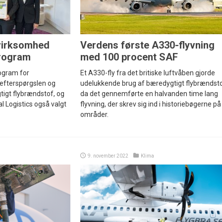
virksomhed
Verdens første A330-flyvning
program
med 100 procent SAF
ogram for
Et A330-fly fra det britiske luftvåben gjorde
 efterspørgslen og
udelukkende brug af bæredygtigt flybrændsto
igt flybrændstof, og
da det gennemførte en halvanden time lang
l Logistics også valgt
flyvning, der skrev sig ind i historiebøgerne på
områder.
9. november 2022
Klima