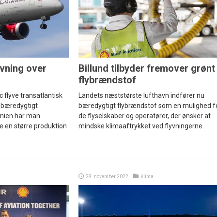
yvning over
Billund tilbyder fremover grønt
flybrændstof
ic flyve transatlantisk
Landets næststørste lufthavn indfører nu
 bæredygtigt
bæredygtigt flybrændstof som en mulighed f
annien har man
de flyselskaber og operatører, der ønsker at
e en større produktion
mindske klimaaftrykket ved flyvningerne.
28. november 2022
Klima