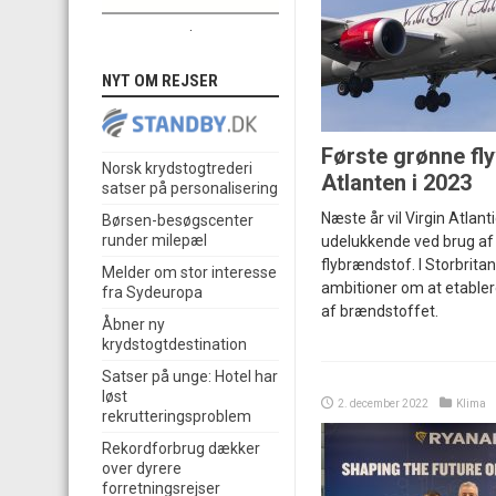
.
NYT OM REJSER
Første grønne fl
Norsk krydstogtrederi
Atlanten i 2023
satser på personalisering
Næste år vil Virgin Atlant
Børsen-besøgscenter
runder milepæl
udelukkende ved brug af
flybrændstof. I Storbrit
Melder om stor interesse
ambitioner om at etabler
fra Sydeuropa
af brændstoffet.
Åbner ny
krydstogtdestination
Satser på unge: Hotel har
løst
2. december 2022
Klima
rekrutteringsproblem
Rekordforbrug dækker
over dyrere
forretningsrejser