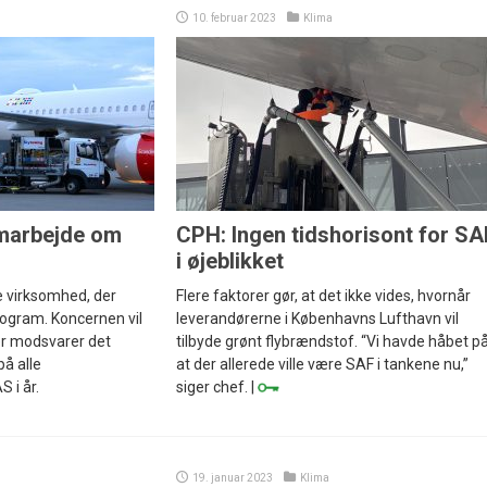
10. februar 2023
Klima
marbejde om
CPH: Ingen tidshorisont for SA
i øjeblikket
e virksomhed, der
Flere faktorer gør, at det ikke vides, hvornår
program. Koncernen vil
leverandørerne i Københavns Lufthavn vil
r modsvarer det
tilbyde grønt flybrændstof. “Vi havde håbet på
å alle
at der allerede ville være SAF i tankene nu,”
 i år.
siger chef. |
19. januar 2023
Klima