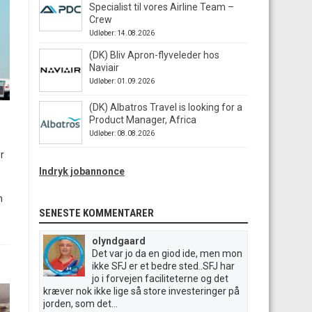
Specialist til vores Airline Team –
Crew
Udløber: 14.08.2026
(DK) Bliv Apron-flyveleder hos
Naviair
Udløber: 01.09.2026
(DK) Albatros Travel is looking for a
Product Manager, Africa
Udløber: 08.08.2026
er
Indryk jobannonce
m
SENESTE KOMMENTARER
olyndgaard
Det var jo da en giod ide, men mon
ikke SFJ er et bedre sted..SFJ har
jo i forvejen faciliteterne og det
kræver nok ikke lige så store investeringer på
jorden, som det...