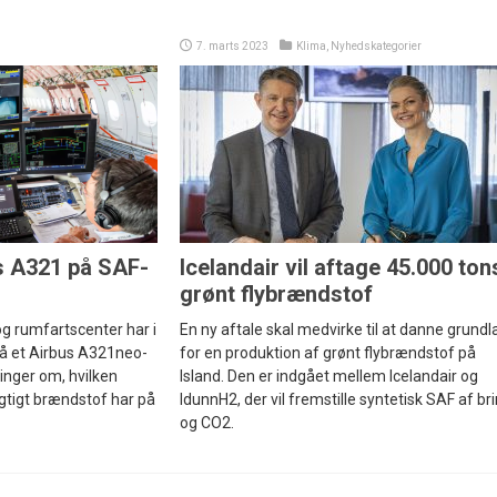
7. marts 2023
Klima
,
Nyhedskategorier
s A321 på SAF-
Icelandair vil aftage 45.000 ton
grønt flybrændstof
-og rumfartscenter har i
En ny aftale skal medvirke til at danne grundl
 på et Airbus A321neo-
for en produktion af grønt flybrændstof på
ninger om, hvilken
Island. Den er indgået mellem Icelandair og
gtigt brændstof har på
IdunnH2, der vil fremstille syntetisk SAF af bri
og CO2.