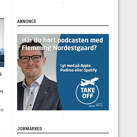
.
.
ANNONCE
.
s
ag
nt
.
JOBMARKED