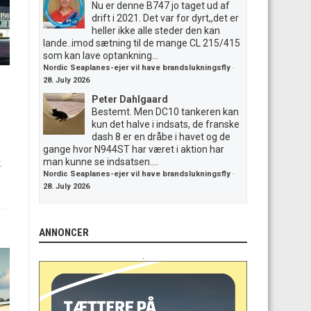
Nu er denne B747 jo taget ud af
drift i 2021. Det var for dyrt,,det er
heller ikke alle steder den kan
lande..imod sætning til de mange CL 215/415
som kan lave optankning...
Nordic Seaplanes-ejer vil have brandslukningsfly
·
28. July 2026
Peter Dahlgaard
Bestemt. Men DC10 tankeren kan
kun det halve i indsats, de franske
dash 8 er en dråbe i havet og de
gange hvor N944ST har været i aktion har
man kunne se indsatsen....
.
Nordic Seaplanes-ejer vil have brandslukningsfly
·
28. July 2026
ANNONCER
.