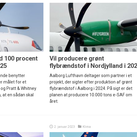
d 100 procent
Vil producere grønt
025
flybrændstof i Nordjylland i 20
ende benytter
Aalborg Lufthavn deltager som partner i et
r målet for et
projekt, der sigter efter produktion af grønt
og Pratt & Whitney
flybrændstof i Aalborg i 2024. På sigt er det
, at en sådan skal
planen at producere 10.000 tons e-SAF om
året.
2. januar 2023
Klima