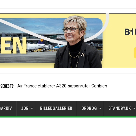
SENESTE:
EasyJet-stifter hilser aftale med Apo
SARKIV
JOB
BILLEDGALLERIER
ORDBOG
STANDBY.DK