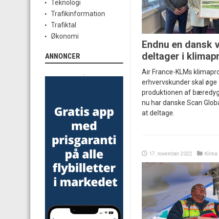
Teknologi
Trafikinformation
Trafiktal
Økonomi
Endnu en dansk 
deltager i klima
ANNONCER
Air France-KLMs klimapr
.
erhvervskunder skal øge
produktionen af bæredygt
nu har danske Scan Globa
at deltage.
17. november 2022
Klima