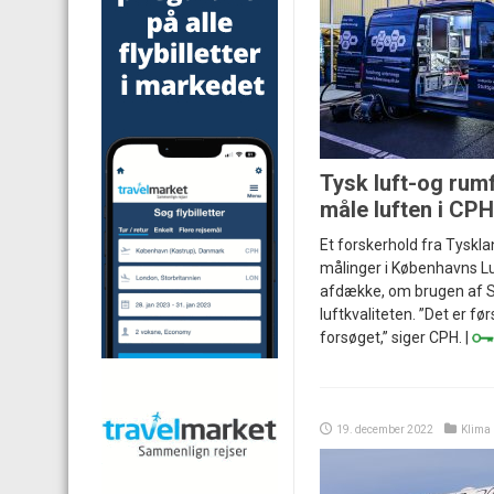
Tysk luft-og rum
måle luften i CPH
Et forskerhold fra Tyskla
målinger i Københavns Lu
afdække, om brugen af S
luftkvaliteten. ”Det er fø
forsøget,” siger CPH. |
19. december 2022
Klima