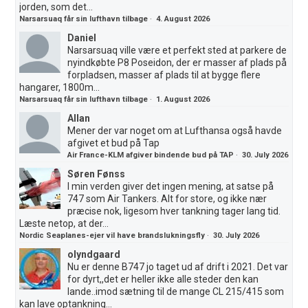
jorden, som det...
Narsarsuaq får sin lufthavn tilbage
·
4. August 2026
Daniel
Narsarsuaq ville være et perfekt sted at parkere de
nyindkøbte P8 Poseidon, der er masser af plads på
forpladsen, masser af plads til at bygge flere
hangarer, 1800m...
Narsarsuaq får sin lufthavn tilbage
·
1. August 2026
Allan
Mener der var noget om at Lufthansa også havde
afgivet et bud på Tap
Air France-KLM afgiver bindende bud på TAP
·
30. July 2026
Søren Fønss
I min verden giver det ingen mening, at satse på
747 som Air Tankers. Alt for store, og ikke nær
præcise nok, ligesom hver tankning tager lang tid.
Læste netop, at der...
Nordic Seaplanes-ejer vil have brandslukningsfly
·
30. July 2026
olyndgaard
Nu er denne B747 jo taget ud af drift i 2021. Det var
for dyrt,,det er heller ikke alle steder den kan
lande..imod sætning til de mange CL 215/415 som
kan lave optankning...