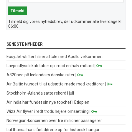
Tilmeld dig vores nyhedsbrev, der udkommer alle hverdage kl.
06:00
SENESTE NYHEDER
EasyJet-stifter hilser aftale med Apollo velkommen
Lavprisflyselskab taber op imod en halv milliard
|
A320neo på Icelandairs danske ruter
|
Air Baltic tvunget til at udsætte møde med kreditorer
|
Stockholm-Arlanda satte rekord i juli
Air India har fundet sin nye topchef i Etiopien
Wizz Air flyver i rødt trods højere omsætning
|
Norwegian-koncernen over tre millioner passagerer
Lufthansa har slået dørene op for historisk hangar