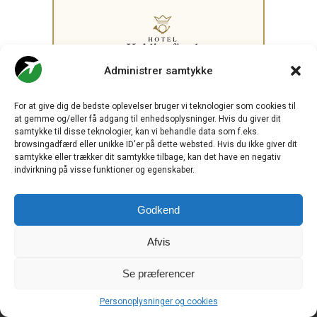
Administrer samtykke
For at give dig de bedste oplevelser bruger vi teknologier som cookies til
at gemme og/eller få adgang til enhedsoplysninger. Hvis du giver dit
samtykke til disse teknologier, kan vi behandle data som f.eks.
browsingadfærd eller unikke ID'er på dette websted. Hvis du ikke giver dit
.
samtykke eller trækker dit samtykke tilbage, kan det have en negativ
indvirkning på visse funktioner og egenskaber.
CHECK-IN.DK
er Skandinaviens førende digitale branchemedie
Godkend
om luftfart og drives af
Travelmedia Nordic ApS.
Ansvarshavende redaktør:
Afvis
Ole Kirchert Christensen
Redaktionen:
Se præferencer
Christian Granhøj Skouboe
Henrik Baumgarten
Personoplysninger og cookies
Danny Longhi Andreasen
Mathias Majlund Laursen