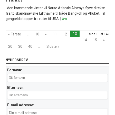
I den kommende vinter vil Norse Atlantic Airways flyve direkte
fra to skandinaviske lufthavne til både Bangkok og Phuket. Til
gengæld stopper tre ruter til USA. |
13
« Første
...
10
«
11
12
Side 13 af 149
14
15
»
20
30
40
...
Sidste »
NYHEDSBREV
Fornavn:
Efternavn:
E-mail adresse: