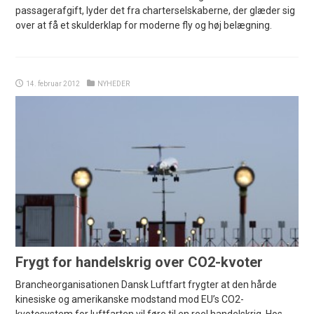
passagerafgift, lyder det fra charterselskaberne, der glæder sig
over at få et skulderklap for moderne fly og høj belægning.
14. februar 2012
NYHEDER
Frygt for handelskrig over CO2-kvoter
Brancheorganisationen Dansk Luftfart frygter at den hårde
kinesiske og amerikanske modstand mod EU’s CO2-
kvotesystem for luftfarten vil føre til en reel handelskrig. Hos