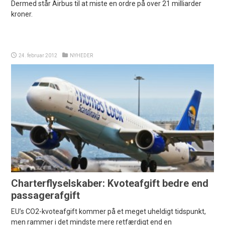
Dermed står Airbus til at miste en ordre på over 21 milliarder
kroner.
24. februar 2012
NYHEDER
Charterflyselskaber: Kvoteafgift bedre end
passagerafgift
EU’s CO2-kvoteafgift kommer på et meget uheldigt tidspunkt,
men rammer i det mindste mere retfærdigt end en