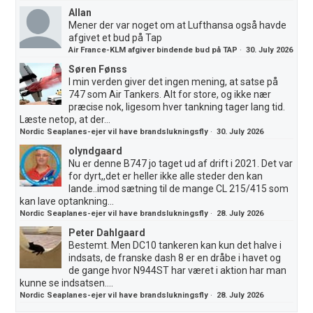
Allan
Mener der var noget om at Lufthansa også havde
afgivet et bud på Tap
Air France-KLM afgiver bindende bud på TAP
·
30. July 2026
Søren Fønss
I min verden giver det ingen mening, at satse på
747 som Air Tankers. Alt for store, og ikke nær
præcise nok, ligesom hver tankning tager lang tid.
Læste netop, at der...
Nordic Seaplanes-ejer vil have brandslukningsfly
·
30. July 2026
olyndgaard
Nu er denne B747 jo taget ud af drift i 2021. Det var
for dyrt,,det er heller ikke alle steder den kan
lande..imod sætning til de mange CL 215/415 som
kan lave optankning...
Nordic Seaplanes-ejer vil have brandslukningsfly
·
28. July 2026
Peter Dahlgaard
Bestemt. Men DC10 tankeren kan kun det halve i
indsats, de franske dash 8 er en dråbe i havet og
de gange hvor N944ST har været i aktion har man
kunne se indsatsen....
Nordic Seaplanes-ejer vil have brandslukningsfly
·
28. July 2026