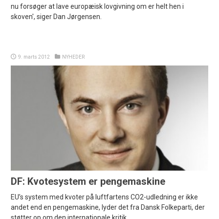
nu forsøger at lave europæisk lovgivning om er helt hen i
skoven', siger Dan Jørgensen.
9. marts 2012
NYHEDER
DF: Kvotesystem er pengemaskine
EU’s system med kvoter på luftfartens CO2-udledning er ikke
andet end en pengemaskine, lyder det fra Dansk Folkeparti, der
støtter op om den internationale kritik.