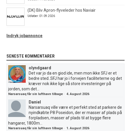
(DK) Bliv Apron-flyveleder hos Naviair
Udløber: 01.09.2026
Indryk jobannonce
SENESTE KOMMENTARER
olyndgaard
Det var jo da en giod ide, men mon ikke SFJ er et
bedre sted..SFJ har jo i forvejen faciliteterne og det
kræver nok ikke lige så store investeringer på
jorden, som det...
Narsarsuaq får sin lufthavn tilbage
·
4. August 2026
Daniel
Narsarsuaq ville være et perfekt sted at parkere de
nyindkøbte P8 Poseidon, der er masser af plads på
forpladsen, masser af plads til at bygge flere
hangarer, 1800m...
Narsarsuaq får sin lufthavn tilbage
·
1. August 2026