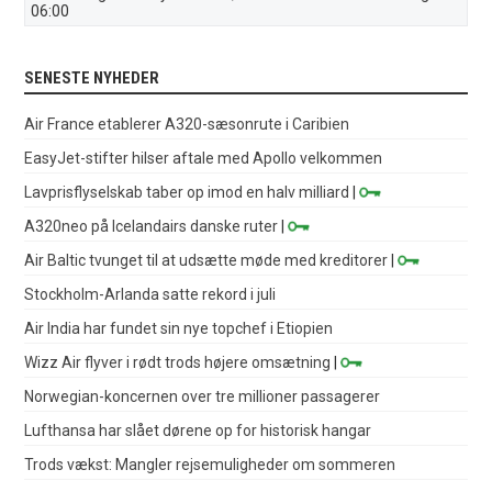
06:00
SENESTE NYHEDER
Air France etablerer A320-sæsonrute i Caribien
EasyJet-stifter hilser aftale med Apollo velkommen
Lavprisflyselskab taber op imod en halv milliard
|
A320neo på Icelandairs danske ruter
|
Air Baltic tvunget til at udsætte møde med kreditorer
|
Stockholm-Arlanda satte rekord i juli
Air India har fundet sin nye topchef i Etiopien
Wizz Air flyver i rødt trods højere omsætning
|
Norwegian-koncernen over tre millioner passagerer
Lufthansa har slået dørene op for historisk hangar
Trods vækst: Mangler rejsemuligheder om sommeren