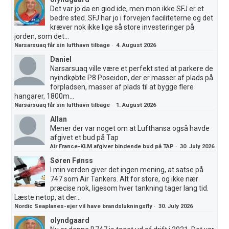
Det var jo da en giod ide, men mon ikke SFJ er et
bedre sted..SFJ har jo i forvejen faciliteterne og det
kræver nok ikke lige så store investeringer på
jorden, som det...
Narsarsuaq får sin lufthavn tilbage
·
4. August 2026
Daniel
Narsarsuaq ville være et perfekt sted at parkere de
nyindkøbte P8 Poseidon, der er masser af plads på
forpladsen, masser af plads til at bygge flere
hangarer, 1800m...
Narsarsuaq får sin lufthavn tilbage
·
1. August 2026
Allan
Mener der var noget om at Lufthansa også havde
afgivet et bud på Tap
Air France-KLM afgiver bindende bud på TAP
·
30. July 2026
Søren Fønss
I min verden giver det ingen mening, at satse på
747 som Air Tankers. Alt for store, og ikke nær
præcise nok, ligesom hver tankning tager lang tid.
Læste netop, at der...
Nordic Seaplanes-ejer vil have brandslukningsfly
·
30. July 2026
olyndgaard