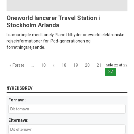
Oneworld lancerer Travel Station i
Stockholm Arlanda
I samarbejde med Lonely Planet tilbyder oneworld elektroniske
rejseinformationer for iPod-generationen og
forretningsrejsende.
« Første
...
10
«
18
19
20
21
Side 22 af 22
22
NYHEDSBREV
Fornavn:
Efternavn: