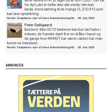
Nu er denne B747 jo taget ud af drift i 2021. Det var
for dyrt,,det er heller ikke alle steder den kan
lande..imod sætning til de mange CL 215/415 som
kan lave optankning...
Nordic Seaplanes-ejer vil have brandslukningsfly
·
28. July 2026
Peter Dahlgaard
Bestemt. Men DC10 tankeren kan kun det halve i
indsats, de franske dash 8 er en dråbe i havet og
de gange hvor N944ST har været i aktion har man
kunne se indsatsen....
Nordic Seaplanes-ejer vil have brandslukningsfly
·
28. July 2026
ANNONCER
.