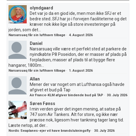
olyndgaard
Det var jo da en giod ide, men mon ikke SFJ er et
bedre sted..SFJ har jo i forvejen faciliteterne og det
kræver nok ikke lige så store investeringer på
jorden, som det...
Narsarsuaq får sin lufthavn tilbage
·
4. August 2026
Daniel
Narsarsuaq ville være et perfekt sted at parkere de
nyindkøbte P8 Poseidon, der er masser af plads på
forpladsen, masser af plads til at bygge flere
hangarer, 1800m...
Narsarsuaq får sin lufthavn tilbage
·
1. August 2026
Allan
Mener der var noget om at Lufthansa også havde
afgivet et bud på Tap
Air France-KLM afgiver bindende bud på TAP
·
30. July 2026
Søren Fønss
I min verden giver det ingen mening, at satse på
747 som Air Tankers. Alt for store, og ikke nær
præcise nok, ligesom hver tankning tager lang tid.
Læste netop, at der...
Nordic Seaplanes-ejer vil have brandslukningsfly
·
30. July 2026