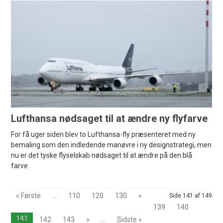
Lufthansa nødsaget til at ændre ny flyfarve
For få uger siden blev to Lufthansa-fly præsenteret med ny
bemaling som den indledende manøvre i ny designstrategi, men
nu er det tyske flyselskab nødsaget til at ændre på den blå
farve.
« Første
...
110
120
130
«
Side 141 af 149
139
140
141
142
143
»
...
Sidste »