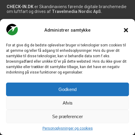
CHECK-IN.DK
er Skandinaviens førende digitale branchemedie
om luftfart og drives af
Travelmedia Nordic ApS.
Ansvarshavende redaktør:
Ole Kirchert Christensen
Administrer samtykke
Redaktionen:
Christian Granhøj Skouboe
Henrik Baumgarten
For at give dig de bedste oplevelser bruger vi teknologier som cookies til
Danny Longhi Andreasen
at gemme og/eller få adgang til enhedsoplysninger. Hvis du giver dit
Mathias Majlund Laursen
samtykke til disse teknologier, kan vi behandle data som f.eks.
browsingadfærd eller unikke ID'er på dette websted. Hvis du ikke giver dit
Salg og jobannoncer:
samtykke eller trækker dit samtykke tilbage, kan det have en negativ
salg@travelmedianordic.com
indvirkning på visse funktioner og egenskaber.
Vi tager ansvar for indholdet og er tilmeldt
Godkend
Afvis
Siden er udviklet af
JHV Media Consult.
Se præferencer
Personoplysninger og cookies