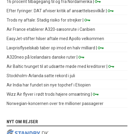
16 procent tilbagegang til og fra Nordamerika
|
Efter fyringer: DAT afviser kritik af ansættelsesvilkår
|
Trods ny aftale: Stadig risiko for strejker
|
Air France etablerer A320-sæsonrute i Caribien
EasyJet-stifter hilser aftale med Apollo velkommen
Lavprisflyselskab taber op imod en halv milliard
|
A320neo på Icelandairs danske ruter
|
Air Baltic tvunget til at udsætte møde med kreditorer
|
Stockholm-Arlanda satte rekord i juli
Air India har fundet sin nye topchef i Etiopien
Wizz Air flyver i rødt trods højere omsætning
|
Norwegian-koncernen over tre millioner passagerer
NYT OM REJSER