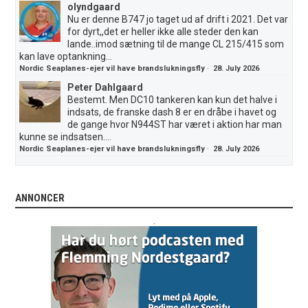
olyndgaard
Nu er denne B747 jo taget ud af drift i 2021. Det var
for dyrt,,det er heller ikke alle steder den kan
lande..imod sætning til de mange CL 215/415 som
kan lave optankning...
Nordic Seaplanes-ejer vil have brandslukningsfly
·
28. July 2026
Peter Dahlgaard
Bestemt. Men DC10 tankeren kan kun det halve i
indsats, de franske dash 8 er en dråbe i havet og
de gange hvor N944ST har været i aktion har man
kunne se indsatsen....
Nordic Seaplanes-ejer vil have brandslukningsfly
·
28. July 2026
ANNONCER
.