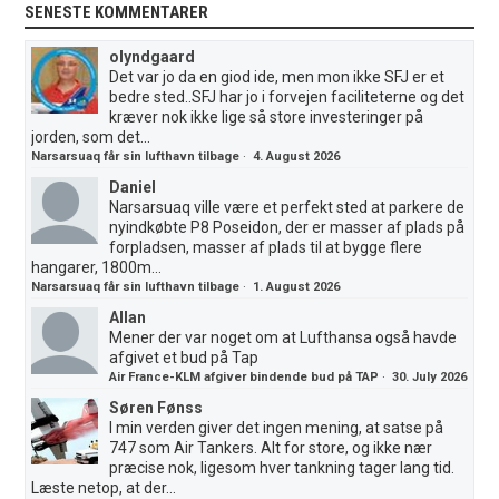
SENESTE KOMMENTARER
olyndgaard
Det var jo da en giod ide, men mon ikke SFJ er et
bedre sted..SFJ har jo i forvejen faciliteterne og det
kræver nok ikke lige så store investeringer på
jorden, som det...
Narsarsuaq får sin lufthavn tilbage
·
4. August 2026
Daniel
Narsarsuaq ville være et perfekt sted at parkere de
nyindkøbte P8 Poseidon, der er masser af plads på
forpladsen, masser af plads til at bygge flere
hangarer, 1800m...
Narsarsuaq får sin lufthavn tilbage
·
1. August 2026
Allan
Mener der var noget om at Lufthansa også havde
afgivet et bud på Tap
Air France-KLM afgiver bindende bud på TAP
·
30. July 2026
Søren Fønss
I min verden giver det ingen mening, at satse på
747 som Air Tankers. Alt for store, og ikke nær
præcise nok, ligesom hver tankning tager lang tid.
Læste netop, at der...