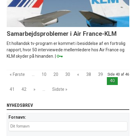
Samarbejdsproblemer i Air France-KLM
Et hollandsk tv-program er kommet i besiddelse af en fortrolig
rapport, hvor 50 interviewede mellemledere hos Air France og
KLM skyder på hinanden. |
« Første
...
10
20
30
«
38
39
Side 40 af 46
40
41
42
»
...
Sidste »
NYHEDSBREV
Fornavn: