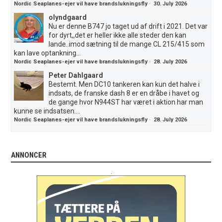
Nordic Seaplanes-ejer vil have brandslukningsfly
·
30. July 2026
olyndgaard
Nu er denne B747 jo taget ud af drift i 2021. Det var
for dyrt,,det er heller ikke alle steder den kan
lande..imod sætning til de mange CL 215/415 som
kan lave optankning...
Nordic Seaplanes-ejer vil have brandslukningsfly
·
28. July 2026
Peter Dahlgaard
Bestemt. Men DC10 tankeren kan kun det halve i
indsats, de franske dash 8 er en dråbe i havet og
de gange hvor N944ST har været i aktion har man
kunne se indsatsen....
Nordic Seaplanes-ejer vil have brandslukningsfly
·
28. July 2026
ANNONCER
.