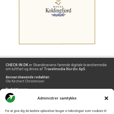
.
CHECK-IN.DK
er Skandinaviens førende digitale branchemedie
om luftfart og drives af
Travelmedia Nordic ApS.
Ansvarshavende redaktør:
Ole Kirchert Christensen
Redaktionen:
Christian Granhøj Skouboe
Henrik Baumgarten
Administrer samtykke
Danny Longhi Andreasen
Mathias Majlund Laursen
For at give dig de bedste oplevelser bruger vi teknologier som cookies til
Salg og jobannoncer: