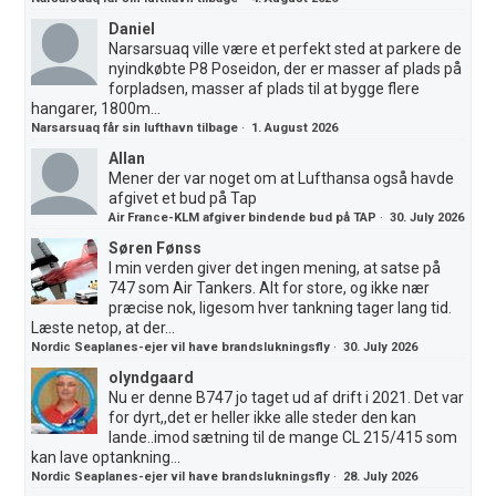
Daniel
Narsarsuaq ville være et perfekt sted at parkere de
nyindkøbte P8 Poseidon, der er masser af plads på
forpladsen, masser af plads til at bygge flere
hangarer, 1800m...
Narsarsuaq får sin lufthavn tilbage
·
1. August 2026
Allan
Mener der var noget om at Lufthansa også havde
afgivet et bud på Tap
Air France-KLM afgiver bindende bud på TAP
·
30. July 2026
Søren Fønss
I min verden giver det ingen mening, at satse på
747 som Air Tankers. Alt for store, og ikke nær
præcise nok, ligesom hver tankning tager lang tid.
Læste netop, at der...
Nordic Seaplanes-ejer vil have brandslukningsfly
·
30. July 2026
olyndgaard
Nu er denne B747 jo taget ud af drift i 2021. Det var
for dyrt,,det er heller ikke alle steder den kan
lande..imod sætning til de mange CL 215/415 som
kan lave optankning...
Nordic Seaplanes-ejer vil have brandslukningsfly
·
28. July 2026