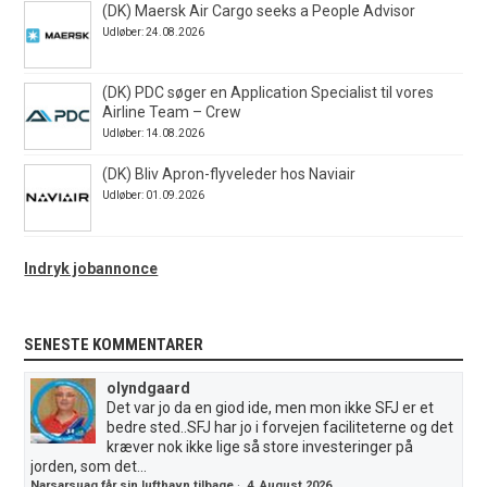
(DK) Maersk Air Cargo seeks a People Advisor
Udløber: 24.08.2026
(DK) PDC søger en Application Specialist til vores
Airline Team – Crew
Udløber: 14.08.2026
(DK) Bliv Apron-flyveleder hos Naviair
Udløber: 01.09.2026
Indryk jobannonce
SENESTE KOMMENTARER
olyndgaard
Det var jo da en giod ide, men mon ikke SFJ er et
bedre sted..SFJ har jo i forvejen faciliteterne og det
kræver nok ikke lige så store investeringer på
jorden, som det...
Narsarsuaq får sin lufthavn tilbage
·
4. August 2026