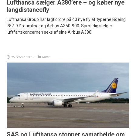
Lufthansa sælger A380’ere – og køber nye
langdistancefly
Lufthansa Group har lagt ordre på 40 nye fly af typerne Boeing
787-9 Dreamliner og Airbus A350-900. Samtidig sælger
luftfartskoncernen seks af sine Airbus A380.
25. februar 2019
Ruter
SAS og Lufthansa stopper samarbejde om