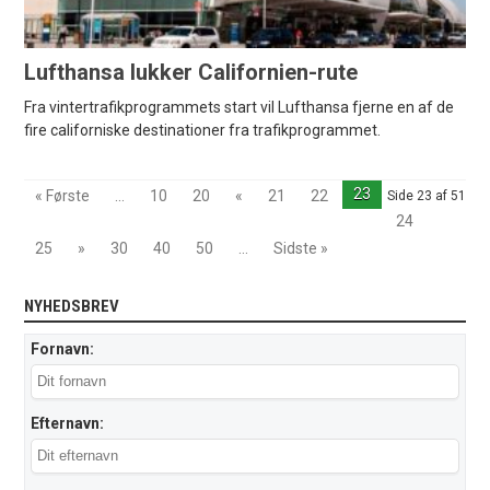
Lufthansa lukker Californien-rute
Fra vintertrafikprogrammets start vil Lufthansa fjerne en af de
fire californiske destinationer fra trafikprogrammet.
23
« Første
...
10
20
«
21
22
Side 23 af 51
24
25
»
30
40
50
...
Sidste »
NYHEDSBREV
Fornavn:
Efternavn: